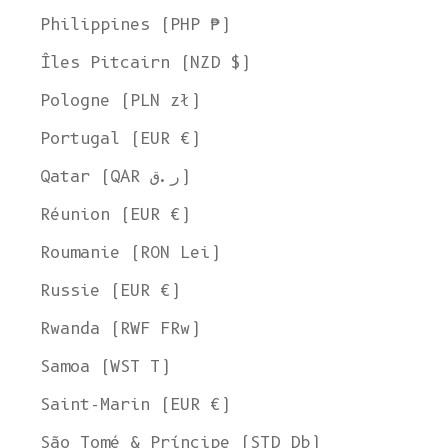
Philippines (PHP ₱)
Îles Pitcairn (NZD $)
Pologne (PLN zł)
Portugal (EUR €)
Qatar (QAR ر.ق)
Réunion (EUR €)
Roumanie (RON Lei)
Russie (EUR €)
Rwanda (RWF FRw)
Samoa (WST T)
Bienvenue chez L'ENVERS
Saint-Marin (EUR €)
Il semble que vous soyez dans
l'Ohio
,
aux États-Unis
. Choisissez
l'option qui vous convient le mieux :
São Tomé & Príncipe (STD Db)