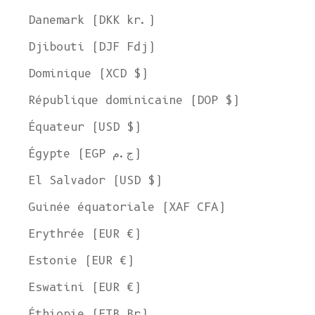
Danemark (DKK kr.)
Djibouti (DJF Fdj)
Dominique (XCD $)
République dominicaine (DOP $)
Équateur (USD $)
Égypte (EGP ج.م)
El Salvador (USD $)
Guinée équatoriale (XAF CFA)
Erythrée (EUR €)
Estonie (EUR €)
Eswatini (EUR €)
Éthiopie (ETB Br)