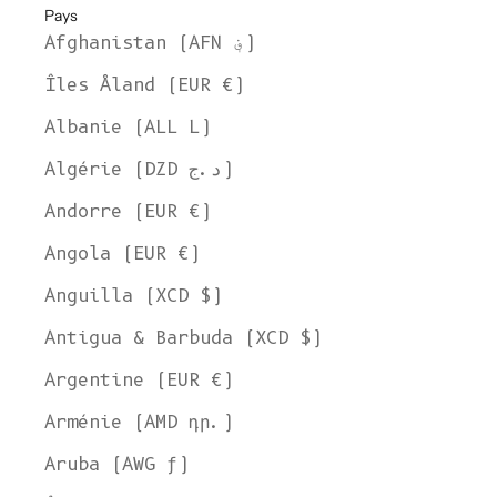
Pays
Afghanistan (AFN ؋)
Îles Åland (EUR €)
Albanie (ALL L)
Algérie (DZD د.ج)
Andorre (EUR €)
Angola (EUR €)
Anguilla (XCD $)
Antigua & Barbuda (XCD $)
Argentine (EUR €)
Arménie (AMD դր.)
Aruba (AWG ƒ)