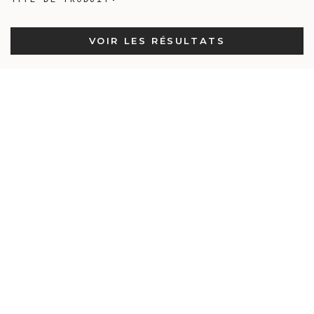
VOIR LES RÉSULTATS
Bandana en laine yack-