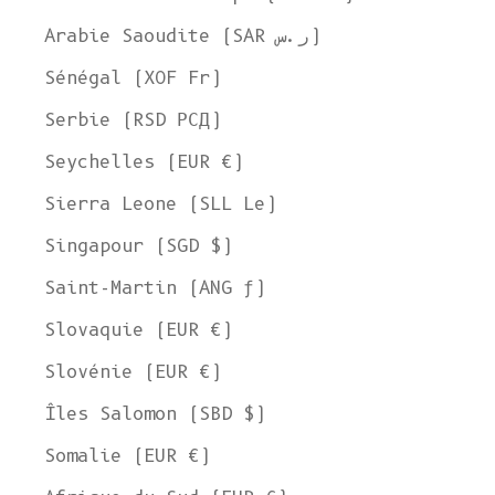
Expédier à
Arabie Saoudite (SAR ر.س)
États-Unis
Sénégal (XOF Fr)
Langue
Serbie (RSD РСД)
Anglais
Seychelles (EUR €)
Devise
Sierra Leone (SLL Le)
Dollar américain
VOIR LA COLLECTION
Singapour (SGD $)
Saint-Martin (ANG ƒ)
Slovaquie (EUR €)
Slovénie (EUR €)
Îles Salomon (SBD $)
Somalie (EUR €)