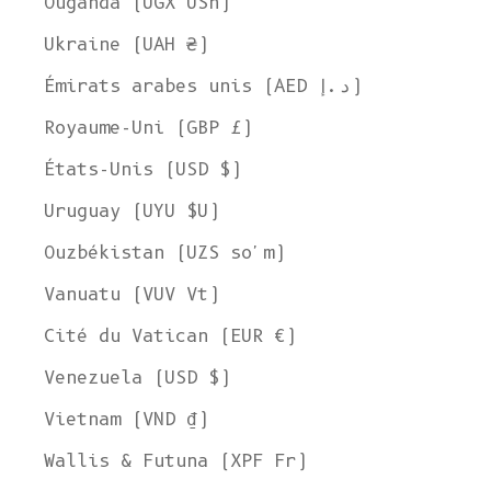
Ouganda (UGX USh)
Ukraine (UAH ₴)
Émirats arabes unis (AED د.إ)
Royaume-Uni (GBP £)
États-Unis (USD $)
Uruguay (UYU $U)
Ouzbékistan (UZS so'm)
Vanuatu (VUV Vt)
Cité du Vatican (EUR €)
Venezuela (USD $)
Vietnam (VND ₫)
Wallis & Futuna (XPF Fr)