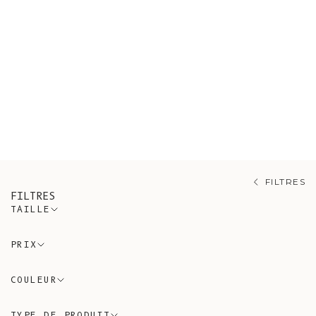
Découvrez notre collection
d'accessoires fabriqués sur mesure
pour les hommes et les femmes.
Fabriqués dans le même atelier
familial que le reste de notre
collection.
FILTRES
FILTRES
TAILLE
PRIX
COULEUR
TYPE DE PRODUIT