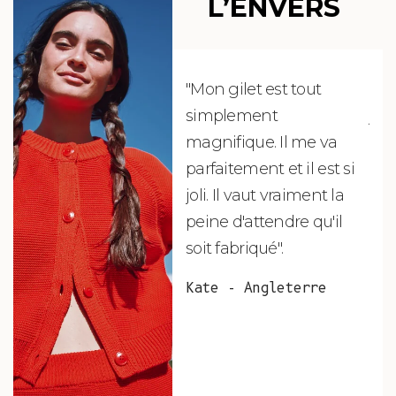
L’ENVERS
"Mon gilet est tout
"Ch
simplement
jus
magnifique. Il me va
re
parfaitement et il est si
auj
joli. Il vaut vraiment la
sui
peine d'attendre qu'il
de 
soit fabriqué".
mag
fai
Kate - Angleterre
raf
tou
vos
ser