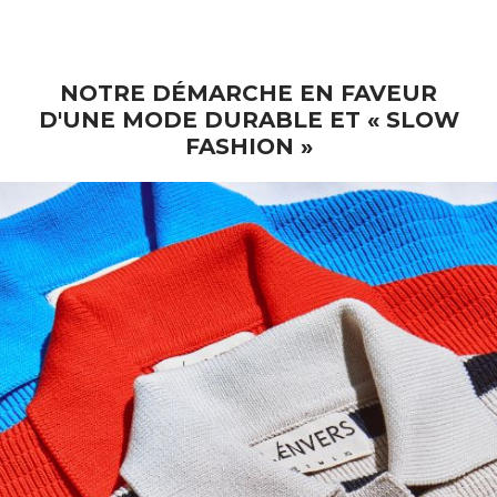
mérinos HORTENSE - Brique
Prix de vente
€ 100
NOTRE DÉMARCHE EN FAVEUR
D'UNE MODE DURABLE ET « SLOW
FASHION »