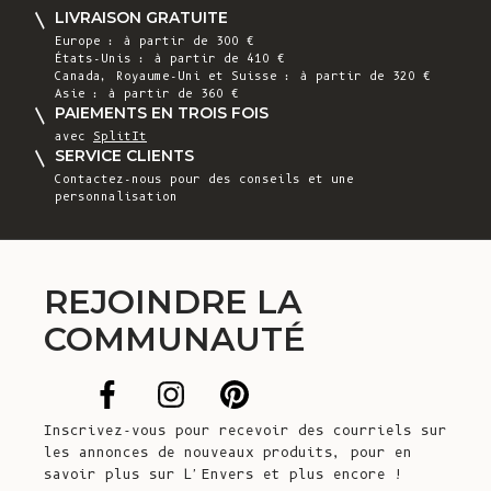
LIVRAISON GRATUITE
Europe : à partir de 300 €
États-Unis : à partir de 410 €
Canada, Royaume-Uni et Suisse : à partir de 320 €
Asie : à partir de 360 €
PAIEMENTS EN TROIS FOIS
avec
SplitIt
SERVICE CLIENTS
Contactez-nous
pour des conseils et une
personnalisation
REJOINDRE LA
COMMUNAUTÉ
Inscrivez-vous pour recevoir des courriels sur
les annonces de nouveaux produits, pour en
savoir plus sur L'Envers et plus encore !