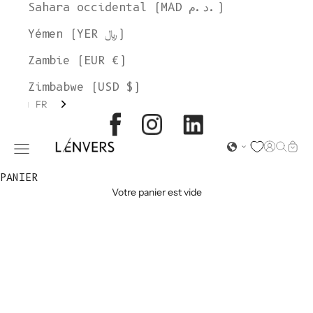
Sahara occidental (MAD د.م.)
Yémen (YER ﷼)
Zambie (EUR €)
Zimbabwe (USD $)
FR
L'ENVERS
Page d'o
Recher
Char
Ouvrir le menu de navigation
PANIER
Votre panier est vide
ACCESSOIRES
DURABLES POUR
HOMMES