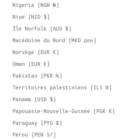
Nigeria (NGN ₦)
Niue (NZD $)
Île Norfolk (AUD $)
Macédoine du Nord (MKD ден)
Norvège (EUR €)
Oman (EUR €)
Pakistan (PKR ₨)
Territoires palestiniens (ILS ₪)
Panama (USD $)
Papouasie-Nouvelle-Guinée (PGK K)
Paraguay (PYG ₲)
Pérou (PEN S/)