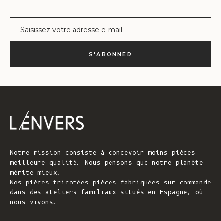
Courrier électronique
WIN A €2
S'ABONNER
Sign up for early acces
launches, sustainab
ann
* One winner d
Email
S
Notre mission consiste à concevoir moins pièces
By signing up, you ag
meilleure qualité. Nous pensons que notre planète
mérite mieux.
N
Nos pièces tricotées pièces fabriquées sur commande
dans des ateliers familiaux situés en Espagne, où
nous vivons.