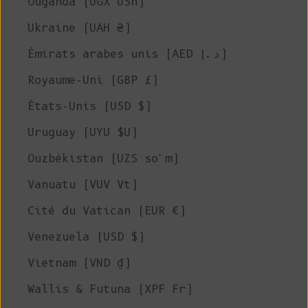
Ouganda (UGX USh)
Ukraine (UAH ₴)
Émirats arabes unis (AED د.إ)
Royaume-Uni (GBP £)
États-Unis (USD $)
Uruguay (UYU $U)
Ouzbékistan (UZS so'm)
Vanuatu (VUV Vt)
Cité du Vatican (EUR €)
Venezuela (USD $)
Vietnam (VND ₫)
Wallis & Futuna (XPF Fr)