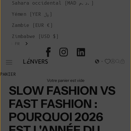
Sahara occidental (MAD د.م.)
Yémen (YER ﷼)
Zambie (EUR €)
Zimbabwe (USD $)
FR
L'ENVERS
Page d'o
Recher
Char
Ouvrir le menu de navigation
PANIER
Votre panier est vide
SLOW FASHION VS
FAST FASHION :
POURQUOI 2026
EST L'ANNÉE DU