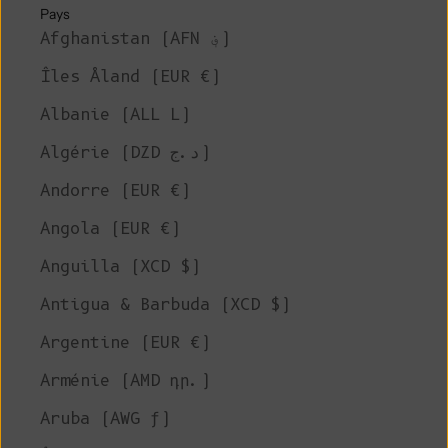
Pays
Afghanistan (AFN ؋)
Îles Åland (EUR €)
Albanie (ALL L)
Algérie (DZD د.ج)
Andorre (EUR €)
Angola (EUR €)
Anguilla (XCD $)
Antigua & Barbuda (XCD $)
Argentine (EUR €)
Arménie (AMD դր.)
Aruba (AWG ƒ)