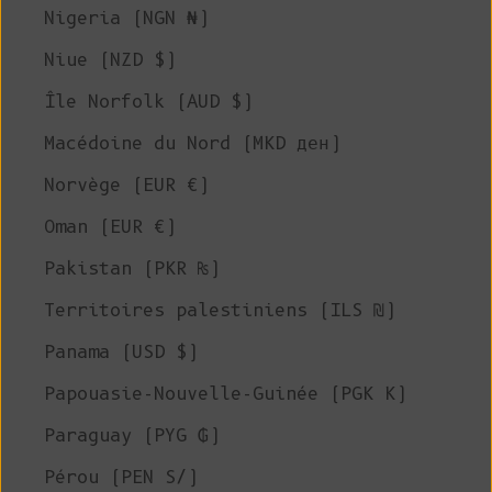
Nigeria (NGN ₦)
Niue (NZD $)
Île Norfolk (AUD $)
Macédoine du Nord (MKD ден)
Norvège (EUR €)
Oman (EUR €)
Pakistan (PKR ₨)
Territoires palestiniens (ILS ₪)
Panama (USD $)
Papouasie-Nouvelle-Guinée (PGK K)
Paraguay (PYG ₲)
Pérou (PEN S/)