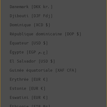
Danemark (DKK kr.)
Djibouti (DJF Fdj)
Dominique (XCD $)
République dominicaine (DOP $)
Équateur (USD $)
Égypte (EGP ج.م)
El Salvador (USD $)
Guinée équatoriale (XAF CFA)
Erythrée (EUR €)
Estonie (EUR €)
Eswatini (EUR €)
Éthiopie (ETB Br)