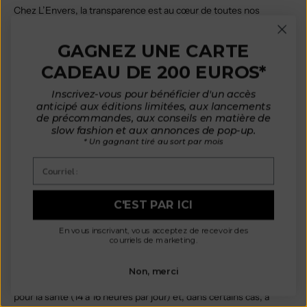
Chez L’Envers, la transparence est au cœur de toutes nos
activités. Sur notre site Internet, vous pouvez découvrir où sont
fabriqués nos vêtements et en savoir plus sur les matières
GAGNEZ UNE CARTE
naturelles que nous utilisons, notamment
la laine de mérinos
,
le
CADEAU DE 200 EUROS*
mohair
ou encore
le coton biologique
.
En août 2025, Giorgio Armani s'est vu infliger une amende de 3,5
Inscrivez-vous pour bénéficier d'un accès
millions d'euros, les autorités de régulation ayant estimé que
anticipé aux éditions limitées, aux lancements
de précommandes, aux conseils en matière de
l'entreprise les avait induites en erreur dans ses rapports sur la
slow fashion et aux annonces de pop-up.
responsabilité sociale ; elles ont indiqué que ces rapports ne
* Un gagnant tiré au sort par mois
reflétaient pas la réalité constatée chez les sous-traitants et les
Courriel :
fournisseurs.
Pression de surproduction sur les fabricants
La forte demande en vêtements soumet les fabricants à une
C'EST PAR ICI
pression constante. Cela les oblige à produire en grande série.
En vous inscrivant, vous acceptez de recevoir des
Cela permet de remplir les entrepôts afin d'assurer un
courriels de marketing.
approvisionnement régulier ; cependant, cela conduit les
fabricants à faire l'impasse sur la sécurité, obligeant les
Non, merci
travailleurs à effectuer des heures supplémentaires néfastes
pour la santé (14 à 16 heures par jour) et, dans certains cas, à