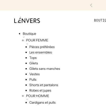
Skip to content
Précéde
L'ENVERS
BOUTI
Boutique
POUR FEMME
Pièces préférées
Les ensembles
Tops
Gilets
Gilets sans manches
Vestes
Pulls
Shorts et pantalons
Robes et jupes
POUR HOMME
Cardigans et pulls