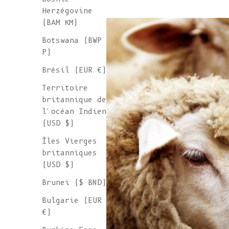
Herzégovine
(BAM КМ)
Botswana (BWP
P)
Brésil (EUR €)
Territoire
britannique de
l'océan Indien
(USD $)
Îles Vierges
britanniques
(USD $)
Brunei ($ BND)
Bulgarie (EUR
€)