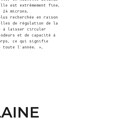
Elle est extrêmement fine,
Costa Rica
à 24 microns.
(CRC ₡)
plus recherchée en raison
elles de régulation de la
Côte d'Ivoire
é à laisser circuler
(XOF Fr)
 odeurs et de capacité à
orps, ce qui signifie
Croatie (EUR
e toute l'année. »,
€)
Curaçao (ANG
ƒ)
Chypre (EUR €)
Tchèque (CZK
Kč)
LAINE
Danemark (DKK
kr.)
Djibouti (DJF
Fdj)