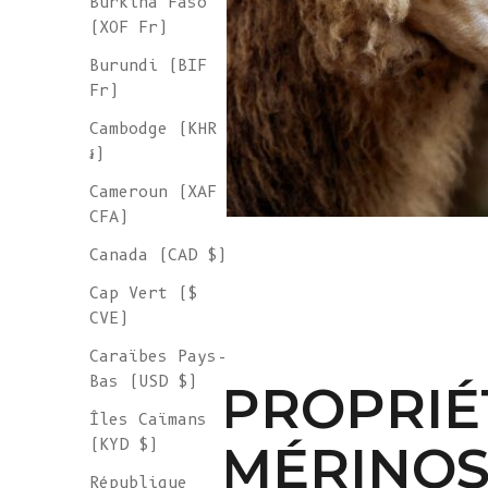
Burkina Faso
(XOF Fr)
Burundi (BIF
Fr)
Cambodge (KHR
៛)
Cameroun (XAF
CFA)
Canada (CAD $)
Cap Vert ($
CVE)
Caraïbes Pays-
Bas (USD $)
PROPRIÉT
Îles Caïmans
(KYD $)
MÉRINO
République