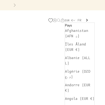
Suivant
FR
Page d'ouverture de comp
Recherche ouverte
Chariot ouvert
EUR €
Pays
Afghanistan
(AFN ؋)
Îles Åland
(EUR €)
Albanie (ALL
L)
Algérie (DZD
د.ج)
Andorre (EUR
€)
Angola (EUR €)