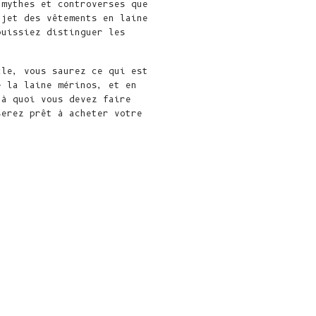
CFA)
 mythes et controverses que
ujet des vêtements en laine
Canada (CAD $)
puissiez distinguer les
Cap Vert ($
CVE)
cle, vous saurez ce qui est
e la laine mérinos, et en
Caraïbes Pays-
 à quoi vous devez faire
Bas (USD $)
serez prêt à acheter votre
Îles Caïmans
(KYD $)
République
centrafricaine
(XAF CFA)
Tchad (XAF
CFA)
Chili (EUR €)
Chine (CNY ¥)