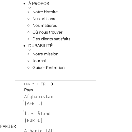
À PROPOS
Notre histoire
Nos artisans
Nos matières
Où nous trouver
Des clients satisfaits
DURABILITÉ
Notre mission
Journal
Guide d'entretien
FR
EUR €
Pays
Afghanistan
(AFN ؋)
Îles Åland
(EUR €)
PANIER
Albanie (ALL