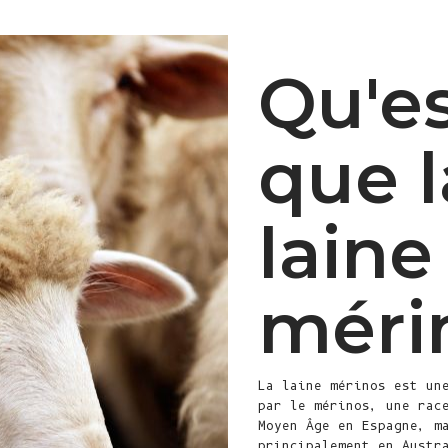
Qu'e
que l
laine
méri
La laine mérinos est un
par le mérinos, une rac
Moyen Âge en Espagne, m
principalement en Austr