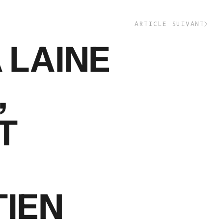
Belize (BZD $)
Bénin (XOF Fr)
ARTICLE SUIVANT
Bermudes (USD
 LAINE
$)
Bhoutan (EUR
€)
,
Bolivie (BOB
Bs.)
T
Bosnie-
Herzégovine
(BAM КМ)
Botswana (BWP
P)
TIEN
Brésil (EUR €)
Territoire
britannique de