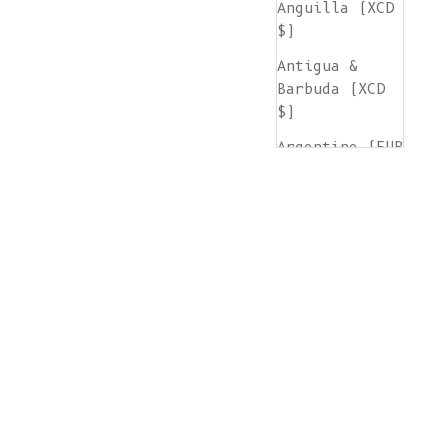
Anguilla (XCD
$)
Antigua &
Barbuda (XCD
$)
Argentine (EUR
€)
Arménie (AMD
դր.)
Aruba (AWG ƒ)
Île de
l'Ascension
(SHP £)
Australie (AUD
$)
Autriche (EUR