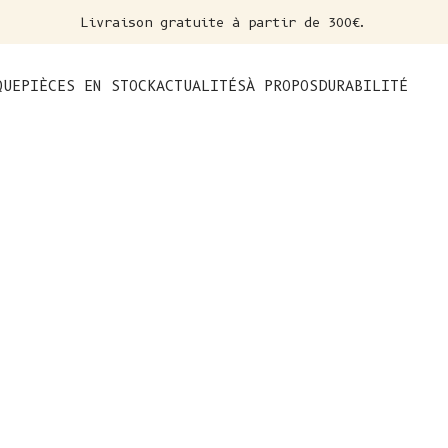
Livraison gratuite à partir de 300€.
nt
QUE
PIÈCES EN STOCK
ACTUALITÉS
À PROPOS
DURABILITÉ