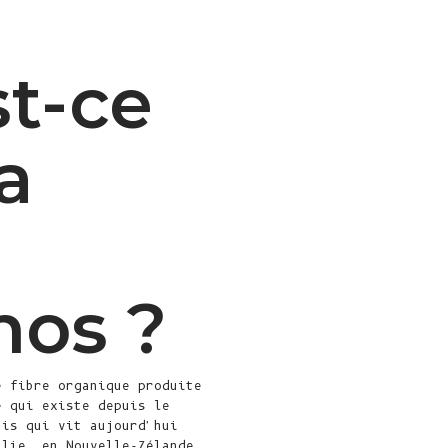
Île Christmas
(AUD $)
Îles Cocos
st-ce
(Keeling) (AUD
$)
a
Colombie (EUR
€)
Comores (KMF
Fr)
Congo -
Brazzaville
nos ?
(XAF CFA)
Congo -
Kinshasa (CDF
e fibre organique produite
Fr)
e qui existe depuis le
Îles Cook (NZD
ais qui vit aujourd'hui
$)
alie, en Nouvelle-Zélande