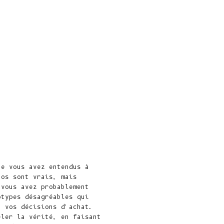
l'océan Indien
(USD $)
Îles Vierges
britanniques
(USD $)
Brunei ($ BND)
Bulgarie (EUR
€)
Burkina Faso
(XOF Fr)
Burundi (BIF
Fr)
ue vous avez entendus à
nos sont vrais, mais
Cambodge (KHR
 vous avez probablement
៛)
otypes désagréables qui
t vos décisions d'achat.
Cameroun (XAF
éler la vérité, en faisant