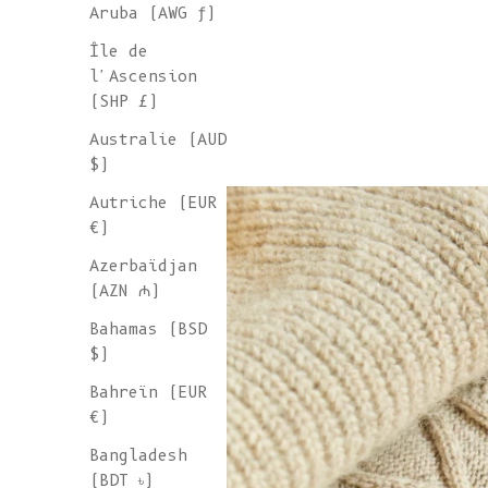
Aruba (AWG ƒ)
Île de
l'Ascension
(SHP £)
Australie (AUD
$)
Autriche (EUR
€)
Azerbaïdjan
(AZN ₼)
Bahamas (BSD
$)
Bahreïn (EUR
€)
Bangladesh
(BDT ৳)