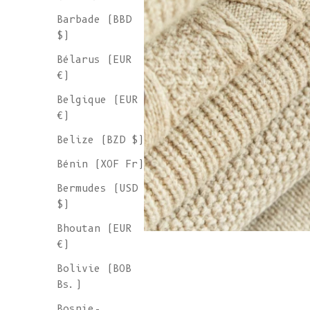
Barbade (BBD
$)
Bélarus (EUR
€)
Belgique (EUR
€)
Belize (BZD $)
Bénin (XOF Fr)
Bermudes (USD
$)
Bhoutan (EUR
€)
Bolivie (BOB
Bs.)
Bosnie-