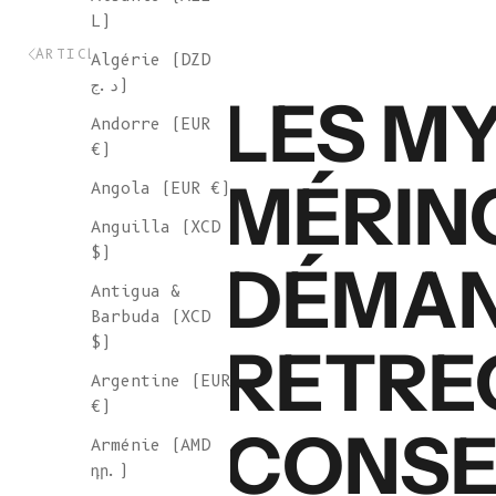
L)
ARTICLE PRÉCÉDENT
Algérie (DZD
د.ج)
LES MY
Andorre (EUR
€)
MÉRIN
Angola (EUR €)
Anguilla (XCD
$)
DÉMAN
Antigua &
Barbuda (XCD
$)
RETRE
Argentine (EUR
€)
CONSE
Arménie (AMD
դր.)