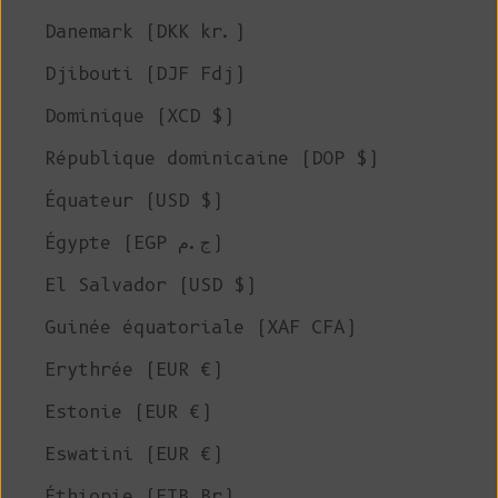
Danemark (DKK kr.)
Djibouti (DJF Fdj)
Dominique (XCD $)
République dominicaine (DOP $)
Équateur (USD $)
Égypte (EGP ج.م)
El Salvador (USD $)
Guinée équatoriale (XAF CFA)
Erythrée (EUR €)
Estonie (EUR €)
Eswatini (EUR €)
Éthiopie (ETB Br)