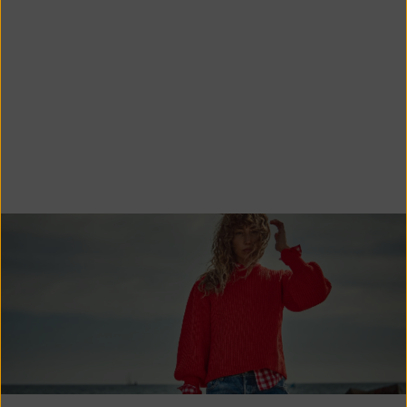
Le résultat ?
Des manches bouffantes au volume XXL
, de longs poignets
côtelés, une patte de boutonnage et un col épais, une silhouette
résolument féminine, en
la laine de mérinos espagnole 100 %
pure
:
le gilet FRANÇOISE gilet
né !
DÉCOUVRIR FRANCOISE