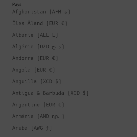
Pays
Afghanistan (AFN ؋)
Îles Åland (EUR €)
Albanie (ALL L)
Algérie (DZD د.ج)
Andorre (EUR €)
Angola (EUR €)
Anguilla (XCD $)
Antigua & Barbuda (XCD $)
Argentine (EUR €)
Arménie (AMD դր.)
Aruba (AWG ƒ)