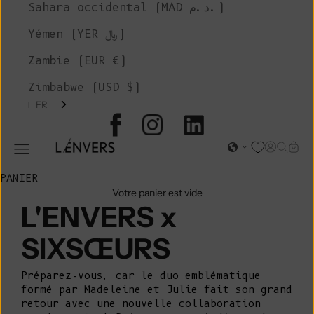
Sahara occidental (MAD د.م.)
Yémen (YER ﷼)
Zambie (EUR €)
Zimbabwe (USD $)
FR
L'ENVERS
Page d'o
Recher
Char
Ouvrir le menu de navigation
PANIER
Votre panier est vide
L'ENVERS x
SIXSŒURS
Préparez-vous, car le duo emblématique
formé par Madeleine et Julie fait son grand
retour avec une nouvelle collaboration