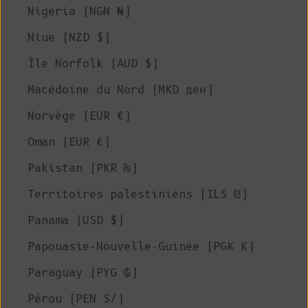
Nigeria (NGN ₦)
Niue (NZD $)
Île Norfolk (AUD $)
Macédoine du Nord (MKD ден)
Norvège (EUR €)
Oman (EUR €)
Pakistan (PKR ₨)
Territoires palestiniens (ILS ₪)
Panama (USD $)
Papouasie-Nouvelle-Guinée (PGK K)
Paraguay (PYG ₲)
Pérou (PEN S/)