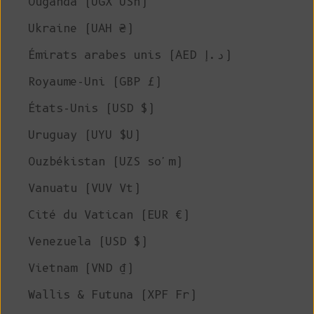
Ouganda (UGX USh)
Ukraine (UAH ₴)
Émirats arabes unis (AED د.إ)
Royaume-Uni (GBP £)
États-Unis (USD $)
Uruguay (UYU $U)
Ouzbékistan (UZS so'm)
Vanuatu (VUV Vt)
Cité du Vatican (EUR €)
Venezuela (USD $)
Vietnam (VND ₫)
Wallis & Futuna (XPF Fr)