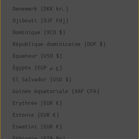
Danemark (DKK kr.)
Djibouti (DJF Fdj)
Dominique (XCD $)
République dominicaine (DOP $)
Équateur (USD $)
Égypte (EGP ج.م)
El Salvador (USD $)
Guinée équatoriale (XAF CFA)
Erythrée (EUR €)
Estonie (EUR €)
Eswatini (EUR €)
Éthiopie (ETB Br)