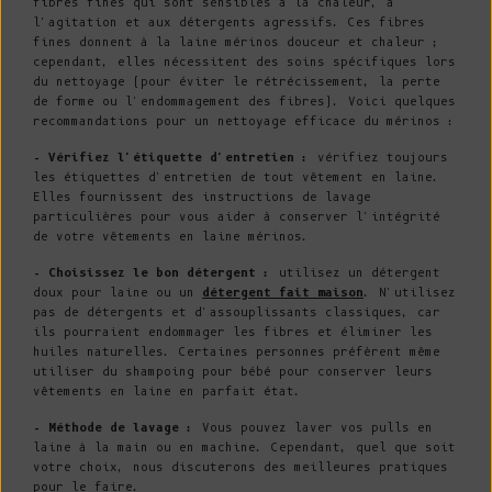
fibres fines qui sont sensibles à la chaleur, à
l'agitation et aux détergents agressifs. Ces fibres
fines donnent à la laine mérinos douceur et chaleur ;
cependant, elles nécessitent des soins spécifiques lors
du nettoyage (pour éviter le rétrécissement, la perte
de forme ou l'endommagement des fibres). Voici quelques
recommandations pour un nettoyage efficace du mérinos :
- Vérifiez l'étiquette d'entretien :
vérifiez toujours
les étiquettes d'entretien de tout vêtement en laine.
Elles fournissent des instructions de lavage
particulières pour vous aider à conserver l'intégrité
de votre vêtements en laine mérinos.
- Choisissez le bon détergent :
utilisez un détergent
doux pour laine ou un
détergent fait maison
. N'utilisez
pas de détergents et d'assouplissants classiques, car
ils pourraient endommager les fibres et éliminer les
huiles naturelles. Certaines personnes préfèrent même
utiliser du shampoing pour bébé pour conserver leurs
vêtements en laine en parfait état.
- Méthode de lavage :
Vous pouvez laver vos pulls en
laine à la main ou en machine. Cependant, quel que soit
votre choix, nous discuterons des meilleures pratiques
pour le faire.