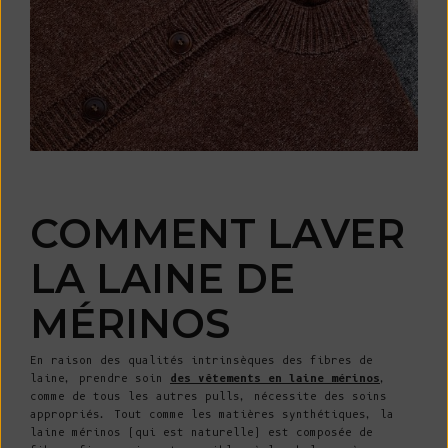
COMMENT LAVER
LA LAINE DE
MÉRINOS
En raison des qualités intrinsèques des fibres de
laine, prendre soin
des vêtements en laine mérinos
,
comme de tous les autres pulls, nécessite des soins
appropriés. Tout comme les matières synthétiques, la
laine mérinos (qui est naturelle) est composée de