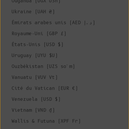
Ouganda (UGX USh)
Ukraine (UAH ₴)
Émirats arabes unis (AED د.إ)
Royaume-Uni (GBP £)
États-Unis (USD $)
Uruguay (UYU $U)
Ouzbékistan (UZS so'm)
Vanuatu (VUV Vt)
Cité du Vatican (EUR €)
Venezuela (USD $)
Vietnam (VND ₫)
Wallis & Futuna (XPF Fr)