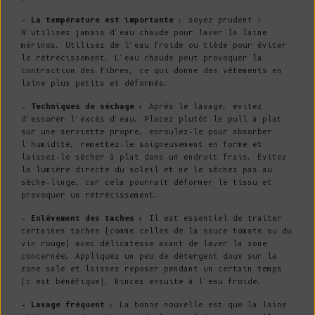
- La température est importante
: soyez prudent !
N'utilisez jamais d'eau chaude pour laver la laine
mérinos. Utilisez de l'eau froide ou tiède pour éviter
le rétrécissement. L'eau chaude peut provoquer la
contraction des fibres, ce qui donne des vêtements en
laine plus petits et déformés.
- Techniques de séchage :
Après le lavage, évitez
d'essorer l'excès d'eau. Placez plutôt le pull à plat
sur une serviette propre, enroulez-le pour absorber
l'humidité, remettez-le soigneusement en forme et
laissez-le sécher à plat dans un endroit frais. Évitez
la lumière directe du soleil et ne le séchez pas au
sèche-linge, car cela pourrait déformer le tissu et
provoquer un rétrécissement.
- Enlèvement des taches :
Il est essentiel de traiter
certaines taches (comme celles de la sauce tomate ou du
vin rouge) avec délicatesse avant de laver la zone
concernée. Appliquez un peu de détergent doux sur la
zone sale et laissez reposer pendant un certain temps
(c'est bénéfique). Rincez ensuite à l'eau froide.
- Lavage fréquent :
La bonne nouvelle est que la laine