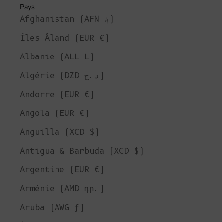
Pays
Afghanistan (AFN ؋)
Îles Åland (EUR €)
Albanie (ALL L)
Algérie (DZD د.ج)
Andorre (EUR €)
Angola (EUR €)
Anguilla (XCD $)
Antigua & Barbuda (XCD $)
Argentine (EUR €)
Arménie (AMD դր.)
Aruba (AWG ƒ)