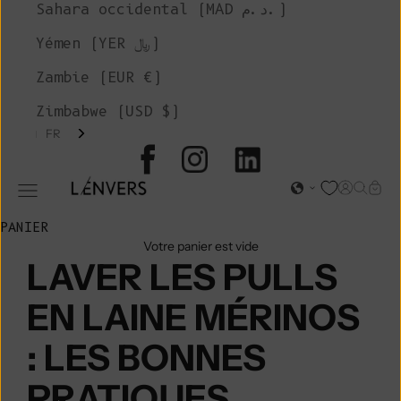
Sahara occidental (MAD د.م.)
Yémen (YER ﷼)
Zambie (EUR €)
Zimbabwe (USD $)
FR
L'ENVERS
Page d'o
Recher
Char
Ouvrir le menu de navigation
PANIER
Votre panier est vide
LAVER LES PULLS
EN LAINE MÉRINOS
: LES BONNES
PRATIQUES