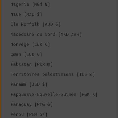
Nigeria (NGN ₦)
Niue (NZD $)
Île Norfolk (AUD $)
Macédoine du Nord (MKD ден)
Norvège (EUR €)
Oman (EUR €)
Pakistan (PKR ₨)
Territoires palestiniens (ILS ₪)
Panama (USD $)
Papouasie-Nouvelle-Guinée (PGK K)
Paraguay (PYG ₲)
Pérou (PEN S/)