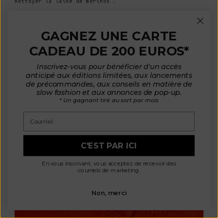
nettoyer la laine de mérinos .
Remplissez une bassine d'eau froide et d'une petite
quantité de
lessive pour laine
, puis faites tremper
GAGNEZ UNE CARTE
délicatement le pull.
CADEAU DE 200 EUROS*
Faites passer l'eau à travers les fibres sans étirer le tissu,
puis rincez abondamment.
Inscrivez-vous pour bénéficier d'un accès
Évitez de l'essorer ou de pull tordre ; pull plutôt pull une
anticipé aux éditions limitées, aux lancements
de précommandes, aux conseils en matière de
serviette pour éliminer l'excès d'eau, puis posez-le à plat
slow fashion et aux annonces de pop-up.
sur une serviette sèche pour le laisser sécher à l'air libre.
* Un gagnant tiré au sort par mois
Cette méthode douce permet de préserver la forme et la
Courriel :
qualité pull.
C'EST PAR ICI
En vous inscrivant, vous acceptez de recevoir des
courriels de marketing.
Non, merci