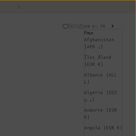
Suivant
FR
Page d'ouverture de comp
Recherche ouverte
Chariot ouvert
EUR €
Pays
Afghanistan
(AFN ؋)
Îles Åland
(EUR €)
Albanie (ALL
L)
Algérie (DZD
د.ج)
Andorre (EUR
€)
Angola (EUR €)