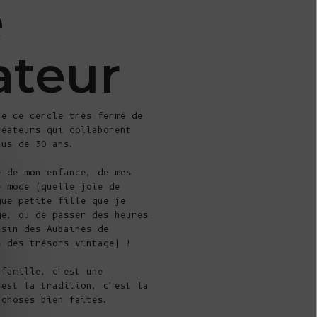
e
l'océan Indien
(USD $)
ateur
Îles Vierges
britanniques
(USD $)
Brunei ($ BND)
re ce cercle très fermé de
réateurs qui collaborent
Bulgarie (EUR
lus de 30 ans.
€)
e de mon enfance, de mes
Burkina Faso
e mode (quelle joie de
(XOF Fr)
gue petite fille que je
ge, ou de passer des heures
Burundi (BIF
asin des Aubaines de
Fr)
s des trésors vintage) !
Cambodge (KHR
 famille, c'est une
៛)
'est la tradition, c'est la
 choses bien faites.
Cameroun (XAF