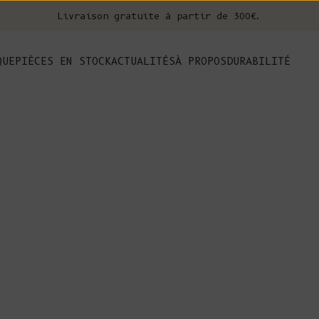
Livraison gratuite à partir de 300€.
nt
QUE
PIÈCES EN STOCK
ACTUALITÉS
À PROPOS
DURABILITÉ