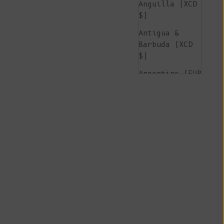
Anguilla (XCD
$)
Antigua &
Barbuda (XCD
$)
Argentine (EUR
€)
Arménie (AMD
դր.)
Aruba (AWG ƒ)
Île de
l'Ascension
(SHP £)
Australie (AUD
$)
Autriche (EUR