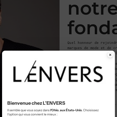
notr
fond
Quel honneur de rejoind
marques de mode et de c
avec la marque depuis p
La Redoute a fait parti
premières expériences d
recevoir ce gros catalo
feuilletais page par pa
à me perdre dans le mag
Dunkerque où je trouvai
C'est le Nord, c'est la
Bienvenue chez L'ENVERS
entreprise familiale, c
Il semble que vous soyez dans
l'Ohio
,
aux États-Unis
. Choisissez
mode, c'est le goût des
l'option qui vous convient le mieux :