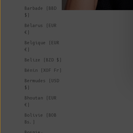
Barbade (BBD
$)
Bélarus (EUR
€)
Belgique (EUR
€)
Belize (BZD $)
Bénin (XOF Fr)
Bermudes (USD
$)
Bhoutan (EUR
€)
Bolivie (BOB
Bs.)
Bosnie-