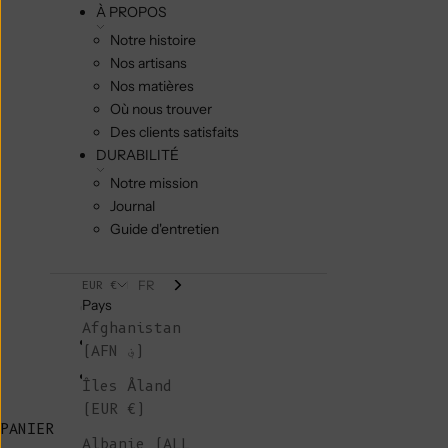
À PROPOS
Notre histoire
Nos artisans
Nos matières
Où nous trouver
Des clients satisfaits
DURABILITÉ
Notre mission
Journal
Guide d'entretien
FR
EUR €
Pays
Afghanistan
(AFN ؋)
Îles Åland
(EUR €)
PANIER
Albanie (ALL