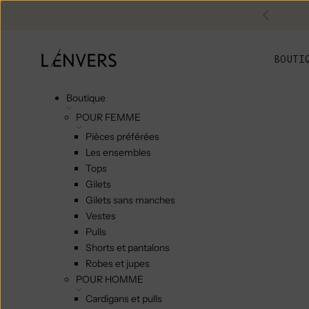
Skip to content
Précéde
L'ENVERS
BOUTI
Boutique
POUR FEMME
Pièces préférées
Les ensembles
Tops
Gilets
Gilets sans manches
Vestes
Pulls
Shorts et pantalons
Robes et jupes
POUR HOMME
Cardigans et pulls