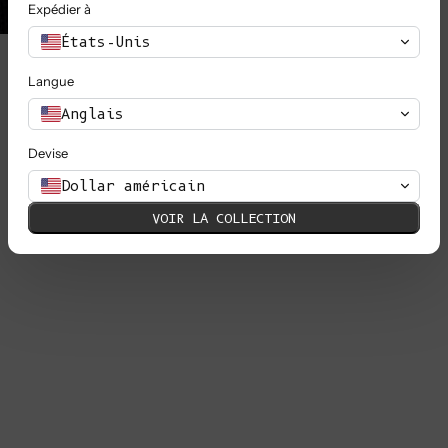
Expédier à
États-Unis
Langue
Anglais
Devise
Dollar américain
VOIR LA COLLECTION
Je 
tra
Sav
com
Je 
lon
l'i
per