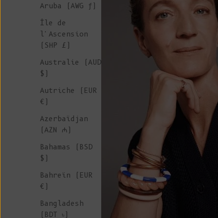
Aruba (AWG ƒ)
Île de
l'Ascension
(SHP £)
Australie (AUD
$)
Autriche (EUR
€)
Azerbaïdjan
(AZN ₼)
Bahamas (BSD
$)
Bahreïn (EUR
€)
Bangladesh
(BDT ৳)