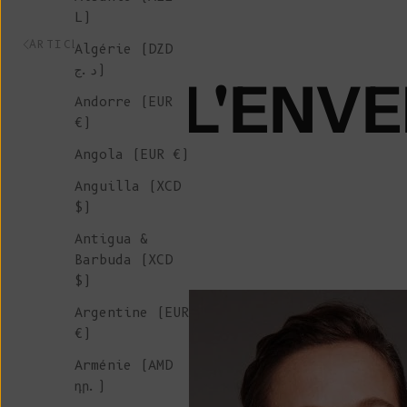
L)
ARTICLE PRÉCÉDENT
Algérie (DZD
د.ج)
L'ENVE
Andorre (EUR
€)
Angola (EUR €)
Anguilla (XCD
$)
Antigua &
Barbuda (XCD
$)
Argentine (EUR
€)
Arménie (AMD
դր.)