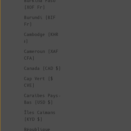
Burkina Faso
(XOF Fr)
Burundi (BIF
Fr)
Cambodge (KHR
៛)
Cameroun (XAF
CFA)
Canada (CAD $)
Cap Vert ($
CVE)
Caraïbes Pays-
Bas (USD $)
Îles Caïmans
(KYD $)
République