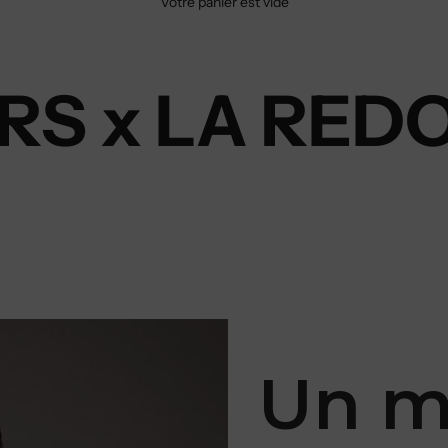
Votre panier est vide
RS x LA RED
Un m