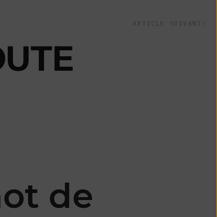
Belize (BZD $)
Bénin (XOF Fr)
ARTICLE SUIVANT
Bermudes (USD
OUTE
$)
Bhoutan (EUR
€)
Bolivie (BOB
Bs.)
Bosnie-
Herzégovine
(BAM КМ)
Botswana (BWP
P)
ot de
Brésil (EUR €)
Territoire
britannique de