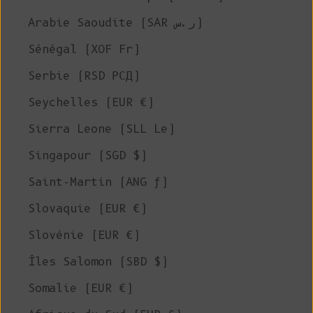
Arabie Saoudite (SAR ر.س)
Sénégal (XOF Fr)
Serbie (RSD РСД)
Seychelles (EUR €)
Sierra Leone (SLL Le)
Singapour (SGD $)
Saint-Martin (ANG ƒ)
Slovaquie (EUR €)
Slovénie (EUR €)
Îles Salomon (SBD $)
Somalie (EUR €)