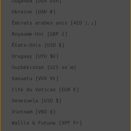
Ouganda (UGX USh)
Ukraine (UAH ₴)
Émirats arabes unis (AED د.إ)
Royaume-Uni (GBP £)
États-Unis (USD $)
Uruguay (UYU $U)
Ouzbékistan (UZS so'm)
Vanuatu (VUV Vt)
Cité du Vatican (EUR €)
Venezuela (USD $)
Vietnam (VND ₫)
Wallis & Futuna (XPF Fr)