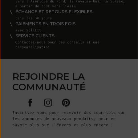
vers l'Amérique du Nord, le Royaume-Uni, la Suisse,
à partir de 360€ vers l'Asie
ÉCHANGE ET RETOURS FLEXIBLES
dans les 30 jours
PAIEMENTS EN TROIS FOIS
avec
SplitIt
SERVICE CLIENTS
Contactez-nous
pour des conseils et une
personnalisation
REJOINDRE LA
COMMUNAUTÉ
Inscrivez-vous pour recevoir des courriels sur
les annonces de nouveaux produits, pour en
savoir plus sur L'Envers et plus encore !