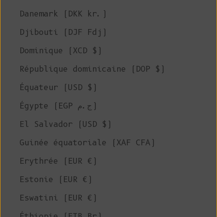
Danemark (DKK kr.)
Djibouti (DJF Fdj)
Dominique (XCD $)
République dominicaine (DOP $)
Équateur (USD $)
Égypte (EGP ج.م)
El Salvador (USD $)
Guinée équatoriale (XAF CFA)
Erythrée (EUR €)
Estonie (EUR €)
Eswatini (EUR €)
Éthiopie (ETB Br)