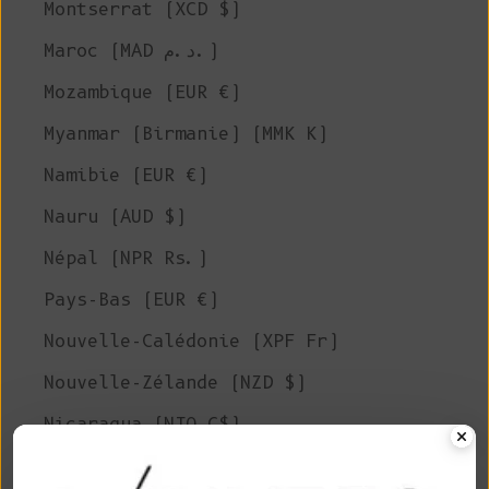
Montserrat (XCD $)
Maroc (MAD د.م.)
Mozambique (EUR €)
Myanmar (Birmanie) (MMK K)
Namibie (EUR €)
Nauru (AUD $)
Népal (NPR Rs.)
Pays-Bas (EUR €)
Nouvelle-Calédonie (XPF Fr)
Nouvelle-Zélande (NZD $)
Nicaragua (NIO C$)
Niger (XOF Fr)