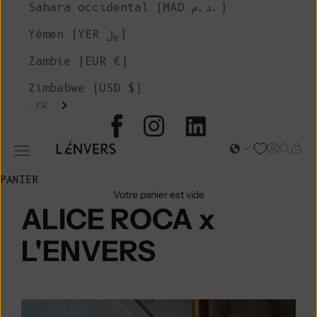
Sahara occidental (MAD د.م.)
Yémen (YER ﷼)
Zambie (EUR €)
Zimbabwe (USD $)
FR
L'ENVERS
Page d'o
Recher
Char
Ouvrir le menu de navigation
PANIER
Votre panier est vide
ALICE ROCA x
L'ENVERS