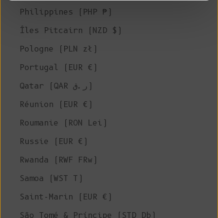
Philippines (PHP ₱)
Îles Pitcairn (NZD $)
Pologne (PLN zł)
Portugal (EUR €)
Qatar (QAR ر.ق)
Réunion (EUR €)
Roumanie (RON Lei)
Russie (EUR €)
Rwanda (RWF FRw)
Samoa (WST T)
Saint-Marin (EUR €)
São Tomé & Príncipe (STD Db)