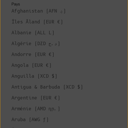
Pays
Afghanistan (AFN ؋)
Îles Åland (EUR €)
Albanie (ALL L)
Algérie (DZD د.ج)
Andorre (EUR €)
Angola (EUR €)
Anguilla (XCD $)
Antigua & Barbuda (XCD $)
Argentine (EUR €)
Arménie (AMD դր.)
Aruba (AWG ƒ)