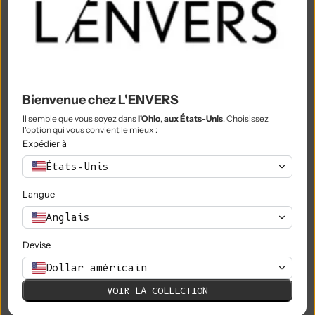
Nigeria (NGN ₦)
Niue (NZD $)
Île Norfolk (AUD $)
Macédoine du Nord (MKD ден)
Bienvenue chez L'ENVERS
Norvège (EUR €)
Il semble que vous soyez dans
l'Ohio
,
aux États-Unis
. Choisissez
l'option qui vous convient le mieux :
Expédier à
Oman (EUR €)
États-Unis
Pakistan (PKR ₨)
Langue
Territoires palestiniens (ILS ₪)
Anglais
Panama (USD $)
Devise
Papouasie-Nouvelle-Guinée (PGK K)
Dollar américain
Paraguay (PYG ₲)
VOIR LA COLLECTION
Pérou (PEN S/)