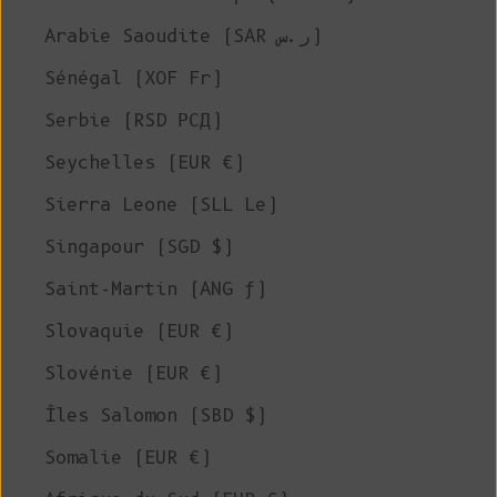
Arabie Saoudite (SAR ر.س)
Sénégal (XOF Fr)
Serbie (RSD РСД)
Seychelles (EUR €)
Sierra Leone (SLL Le)
Singapour (SGD $)
Saint-Martin (ANG ƒ)
Slovaquie (EUR €)
Slovénie (EUR €)
Îles Salomon (SBD $)
Somalie (EUR €)