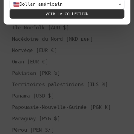
Dollar américain
Nigeria (NGN ₦)
VOIR LA COLLECTION
Niue (NZD $)
Île Norfolk (AUD $)
Macédoine du Nord (MKD ден)
Norvège (EUR €)
Oman (EUR €)
Pakistan (PKR ₨)
Territoires palestiniens (ILS ₪)
Panama (USD $)
Papouasie-Nouvelle-Guinée (PGK K)
Paraguay (PYG ₲)
Pérou (PEN S/)