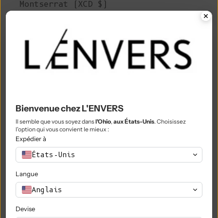
Montserrat (XCD $)
Maroc (MAD د.م.)
Mozambique (EUR €)
Myanmar (Birmanie) (MMK K)
Namibie (EUR €)
Nauru (AUD $)
Bienvenue chez L'ENVERS
Népal (NPR Rs.)
Il semble que vous soyez dans
l'Ohio
,
aux États-Unis
. Choisissez
l'option qui vous convient le mieux :
Pays-Bas (EUR €)
Expédier à
Nouvelle-Calédonie (XPF Fr)
États-Unis
Nouvelle-Zélande (NZD $)
Langue
Nicaragua (NIO C$)
Anglais
Niger (XOF Fr)
Devise