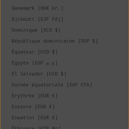
Danemark (DKK kr.)
Djibouti (DJF Fdj)
Dominique (XCD $)
République dominicaine (DOP $)
Équateur (USD $)
Égypte (EGP ج.م)
El Salvador (USD $)
Guinée équatoriale (XAF CFA)
Erythrée (EUR €)
Estonie (EUR €)
Eswatini (EUR €)
Éthiopie (ETB Br)