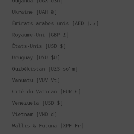
Ouganda (UGX USh)
Ukraine (UAH ₴)
Émirats arabes unis (AED د.إ)
Royaume-Uni (GBP £)
États-Unis (USD $)
Uruguay (UYU $U)
Ouzbékistan (UZS so'm)
Vanuatu (VUV Vt)
Cité du Vatican (EUR €)
Venezuela (USD $)
Vietnam (VND ₫)
Wallis & Futuna (XPF Fr)