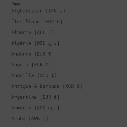
Pays
Afghanistan (AFN ؋)
Îles Åland (EUR €)
Albanie (ALL L)
Algérie (DZD د.ج)
Andorre (EUR €)
Angola (EUR €)
Anguilla (XCD $)
Antigua & Barbuda (XCD $)
Argentine (EUR €)
Arménie (AMD դր.)
Aruba (AWG ƒ)