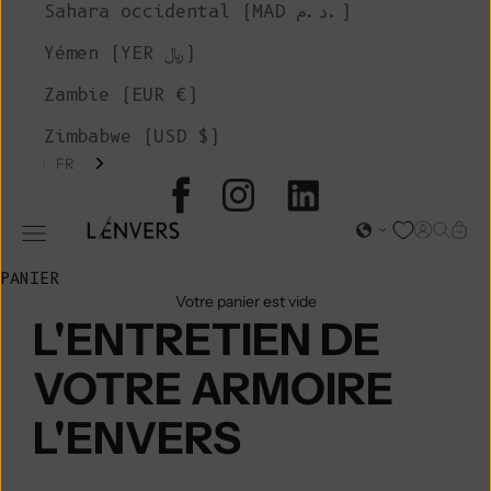
Sahara occidental (MAD د.م.)
Yémen (YER ﷼)
Zambie (EUR €)
Zimbabwe (USD $)
FR
L'ENVERS
Page d'o
Recher
Char
Ouvrir le menu de navigation
PANIER
Votre panier est vide
L'ENTRETIEN DE
VOTRE ARMOIRE
L'ENVERS