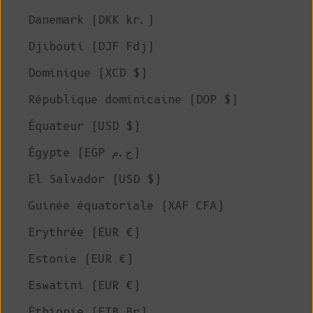
Danemark (DKK kr.)
Djibouti (DJF Fdj)
Dominique (XCD $)
République dominicaine (DOP $)
Équateur (USD $)
Égypte (EGP ج.م)
El Salvador (USD $)
Guinée équatoriale (XAF CFA)
Erythrée (EUR €)
Estonie (EUR €)
Eswatini (EUR €)
Éthiopie (ETB Br)