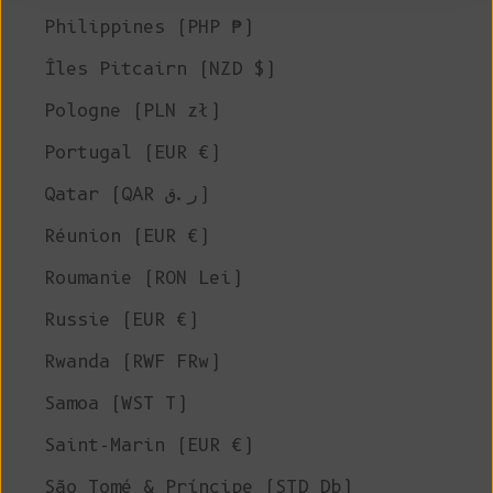
Philippines (PHP ₱)
Îles Pitcairn (NZD $)
Pologne (PLN zł)
Portugal (EUR €)
Qatar (QAR ر.ق)
Réunion (EUR €)
Roumanie (RON Lei)
Russie (EUR €)
Rwanda (RWF FRw)
Samoa (WST T)
Saint-Marin (EUR €)
São Tomé & Príncipe (STD Db)