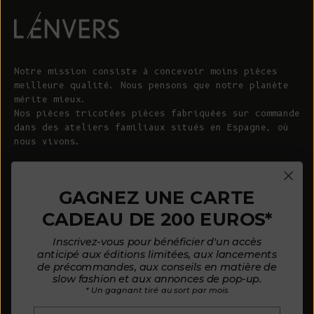
Notre mission consiste à concevoir moins pièces
meilleure qualité. Nous pensons que notre planète
mérite mieux.
Nos pièces tricotées pièces fabriquées sur commande
dans des ateliers familiaux situés en Espagne, où
nous vivons.
© 2026 - L'ENVERS
Propulsé par Shopify
GAGNEZ UNE CARTE
CADEAU DE 200 EUROS*
AIDE
À PROPOS DE L'ENVERS
Inscrivez-vous pour bénéficier d'un accès
FAQ
À propos de nous
anticipé aux éditions limitées, aux lancements
de précommandes, aux conseils en matière de
Nous contacter
Notre philosophie
slow fashion et aux annonces de pop-up.
* Un gagnant tiré au sort par mois
Guide des tailles
Nos matières
Courriel :