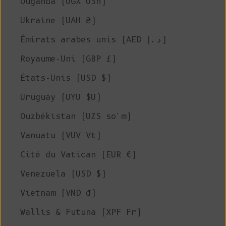
Ouganda (UGX USh)
Ukraine (UAH ₴)
Émirats arabes unis (AED د.إ)
Royaume-Uni (GBP £)
États-Unis (USD $)
Uruguay (UYU $U)
Ouzbékistan (UZS so'm)
Vanuatu (VUV Vt)
Cité du Vatican (EUR €)
Venezuela (USD $)
Vietnam (VND ₫)
Wallis & Futuna (XPF Fr)