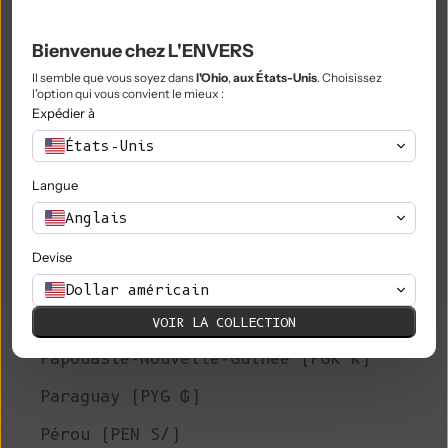
Nigeria (NGN ₦)
Bienvenue chez L'ENVERS
Niue (NZD $)
Il semble que vous soyez dans
l'Ohio
,
aux États-Unis
. Choisissez
Île Norfolk (AUD $)
l'option qui vous convient le mieux :
Expédier à
Macédoine du Nord (MKD ден)
États-Unis
Norvège (EUR €)
Langue
Oman (EUR €)
Anglais
Pakistan (PKR ₨)
Devise
Territoires palestiniens (ILS ₪)
Dollar américain
Panama (USD $)
VOIR LA COLLECTION
Papouasie-Nouvelle-Guinée (PGK K)
Paraguay (PYG ₲)
Pérou (PEN S/)