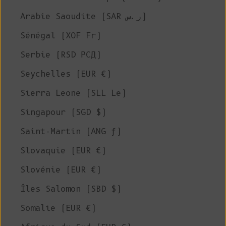
Arabie Saoudite (SAR ر.س)
Sénégal (XOF Fr)
Serbie (RSD РСД)
Seychelles (EUR €)
Sierra Leone (SLL Le)
Singapour (SGD $)
Saint-Martin (ANG ƒ)
Slovaquie (EUR €)
Slovénie (EUR €)
Îles Salomon (SBD $)
Somalie (EUR €)