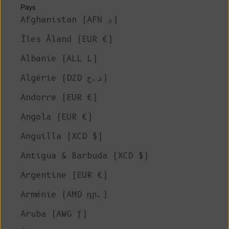
Pays
Afghanistan (AFN ؋)
Îles Åland (EUR €)
Albanie (ALL L)
Algérie (DZD د.ج)
Andorre (EUR €)
Angola (EUR €)
Anguilla (XCD $)
Antigua & Barbuda (XCD $)
Argentine (EUR €)
Arménie (AMD դր.)
Aruba (AWG ƒ)