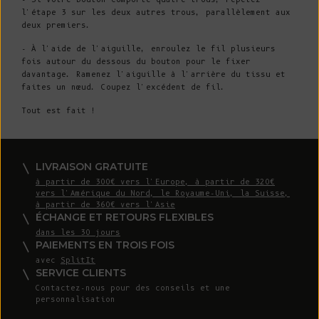
l'étape 3 sur les deux autres trous, parallèlement aux
deux premiers.
- À l'aide de l'aiguille, enroulez le fil plusieurs
fois autour du dessous du bouton pour le fixer
davantage. Ramenez l'aiguille à l'arrière du tissu et
faites un nœud. Coupez l'excédent de fil.
Tout est fait !
LIVRAISON GRATUITE
à partir de 300€ vers l'Europe, à partir de 320€
vers l'Amérique du Nord, le Royaume-Uni, la Suisse,
à partir de 360€ vers l'Asie
ÉCHANGE ET RETOURS FLEXIBLES
dans les 30 jours
PAIEMENTS EN TROIS FOIS
avec
SplitIt
SERVICE CLIENTS
Contactez-nous
pour des conseils et une
personnalisation