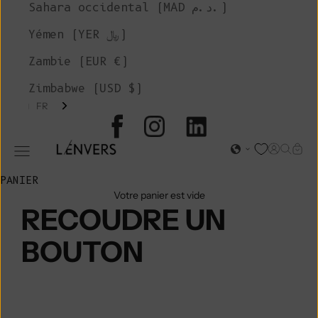
Sahara occidental (MAD د.م.)
Yémen (YER ﷼)
Zambie (EUR €)
Zimbabwe (USD $)
FR
L'ENVERS
Page d'o
Recher
Char
Ouvrir le menu de navigation
PANIER
Votre panier est vide
RECOUDRE UN
BOUTON