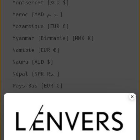
Montserrat (XCD $)
Maroc (MAD د.م.)
Mozambique (EUR €)
Myanmar (Birmanie) (MMK K)
Namibie (EUR €)
Nauru (AUD $)
Népal (NPR Rs.)
Pays-Bas (EUR €)
Nouvelle-Calédonie (XPF Fr)
Nouvelle-Zélande (NZD $)
Nicaragua (NIO C$)
Niger (XOF Fr)