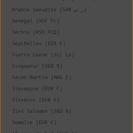
Arabie Saoudite (SAR ر.س)
Sénégal (XOF Fr)
Serbie (RSD РСД)
Seychelles (EUR €)
Sierra Leone (SLL Le)
Singapour (SGD $)
Saint-Martin (ANG ƒ)
Slovaquie (EUR €)
Slovénie (EUR €)
Îles Salomon (SBD $)
Somalie (EUR €)