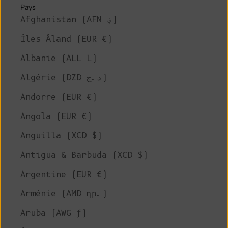
Pays
Afghanistan (AFN ؋)
Îles Åland (EUR €)
Albanie (ALL L)
Algérie (DZD د.ج)
Andorre (EUR €)
Angola (EUR €)
Anguilla (XCD $)
Antigua & Barbuda (XCD $)
Argentine (EUR €)
Arménie (AMD դր.)
Aruba (AWG ƒ)