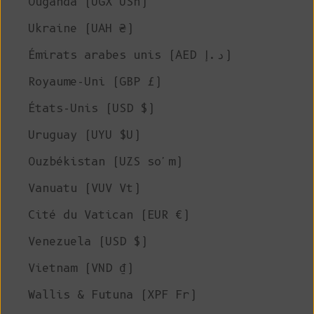
Ouganda (UGX USh)
Ukraine (UAH ₴)
Émirats arabes unis (AED د.إ)
Royaume-Uni (GBP £)
États-Unis (USD $)
Uruguay (UYU $U)
Ouzbékistan (UZS so'm)
Vanuatu (VUV Vt)
Cité du Vatican (EUR €)
Venezuela (USD $)
Vietnam (VND ₫)
Wallis & Futuna (XPF Fr)