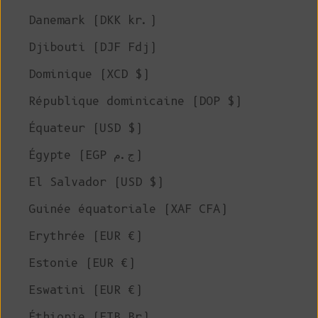
Danemark (DKK kr.)
Djibouti (DJF Fdj)
Dominique (XCD $)
République dominicaine (DOP $)
Équateur (USD $)
Égypte (EGP ج.م)
El Salvador (USD $)
Guinée équatoriale (XAF CFA)
Erythrée (EUR €)
Estonie (EUR €)
Eswatini (EUR €)
Éthiopie (ETB Br)