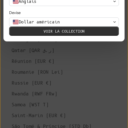
Anglais
Philippines (PHP ₱)
Devise
Îles Pitcairn (NZD $)
Dollar américain
Pologne (PLN zł)
VOIR LA COLLECTION
Portugal (EUR €)
Qatar (QAR ر.ق)
Réunion (EUR €)
Roumanie (RON Lei)
Russie (EUR €)
Rwanda (RWF FRw)
Samoa (WST T)
Saint-Marin (EUR €)
São Tomé & Príncipe (STD Db)