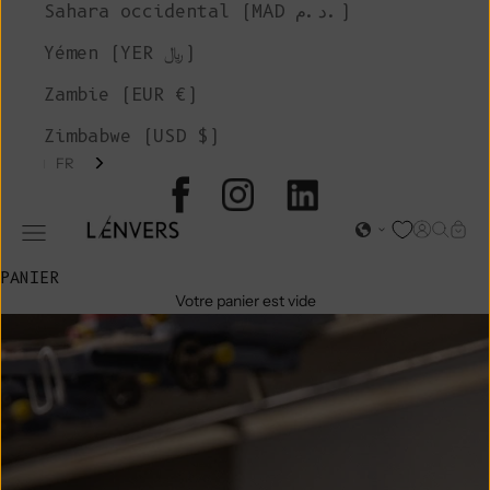
Sahara occidental (MAD د.م.)
Yémen (YER ﷼)
Zambie (EUR €)
Zimbabwe (USD $)
FR
L'ENVERS
Page d'o
Recher
Char
Ouvrir le menu de navigation
PANIER
Votre panier est vide