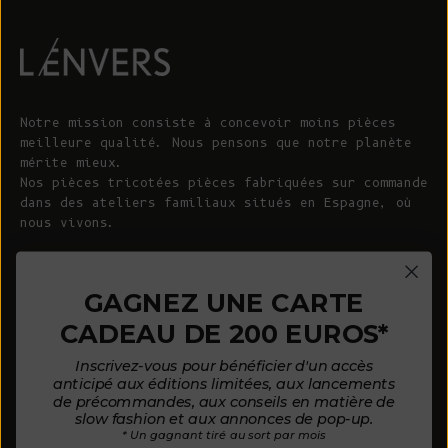
Notre mission consiste à concevoir moins pièces
meilleure qualité. Nous pensons que notre planète
mérite mieux.
Nos pièces tricotées pièces fabriquées sur commande
dans des ateliers familiaux situés en Espagne, où
nous vivons.
© 2026 - L'ENVERS
Propulsé par Shopify
GAGNEZ UNE CARTE
CADEAU DE 200 EUROS*
AIDE
À PROPOS DE L'ENVERS
Inscrivez-vous pour bénéficier d'un accès
FAQ
À propos de nous
anticipé aux éditions limitées, aux lancements
de précommandes, aux conseils en matière de
Nous contacter
Notre philosophie
slow fashion et aux annonces de pop-up.
* Un gagnant tiré au sort par mois
Guide des tailles
Nos matières