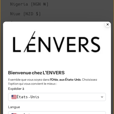
Nigeria (NGN ₦)
Niue (NZD $)
Île Norfolk (AUD $)
Macédoine du Nord (MKD ден)
Norvège (EUR €)
Oman (EUR €)
Pakistan (PKR ₨)
Territoires palestiniens (ILS ₪)
Bienvenue chez L'ENVERS
Il semble que vous soyez dans
l'Ohio
,
aux États-Unis
. Choisissez
Panama (USD $)
l'option qui vous convient le mieux :
Expédier à
Papouasie-Nouvelle-Guinée (PGK K)
États-Unis
Paraguay (PYG ₲)
Langue
Pérou (PEN S/)