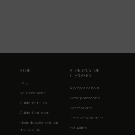
Belize (BZD $)
Bénin (XOF Fr)
Bermudes (USD
$)
Bhoutan (EUR
€)
Bolivie (BOB
Bs.)
AIDE
À PROPOS DE
Bosnie-
L'ENVERS
Herzégovine
FAQ
À propos de nous
(BAM КМ)
Nous contacter
Notre philosophie
Botswana (BWP
Guide des tailles
P)
Nos matières
Guide d'entretien
Brésil (EUR €)
Des clients satisfaits
Mode de paiement par
Territoire
Actualités
mensualités
britannique de