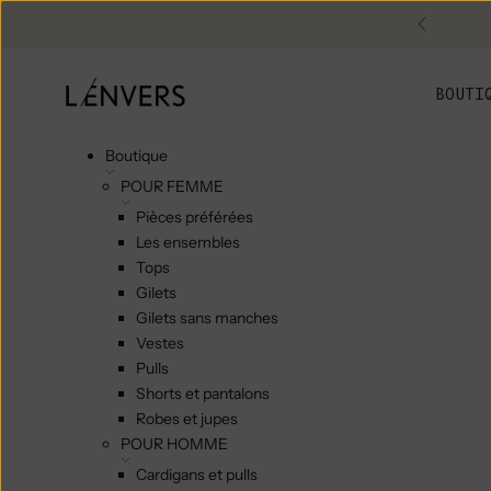
Skip to content
Précéde
L'ENVERS
BOUTI
Boutique
POUR FEMME
Pièces préférées
Les ensembles
Tops
Gilets
Gilets sans manches
Vestes
Pulls
Shorts et pantalons
Robes et jupes
POUR HOMME
Cardigans et pulls