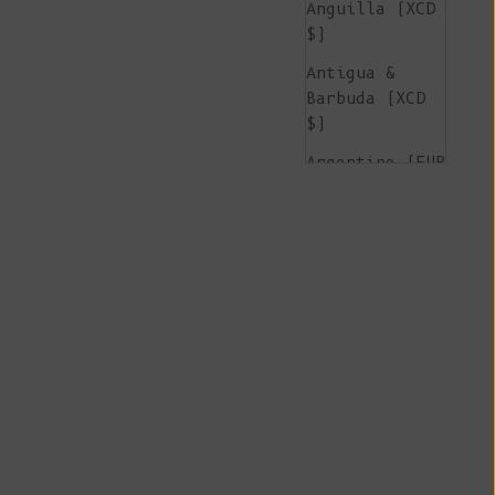
Anguilla (XCD
$)
Antigua &
Barbuda (XCD
$)
Argentine (EUR
€)
Arménie (AMD
դր.)
Aruba (AWG ƒ)
Île de
l'Ascension
(SHP £)
Australie (AUD
$)
Autriche (EUR