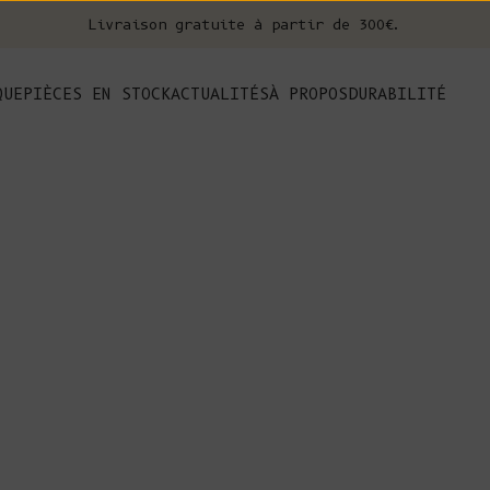
Livraison gratuite à partir de 300€.
nt
QUE
PIÈCES EN STOCK
ACTUALITÉS
À PROPOS
DURABILITÉ