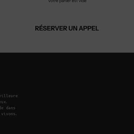
Votre panier est vide
RÉSERVER UN APPEL
eilleure
eux.
de dans
 vivons.