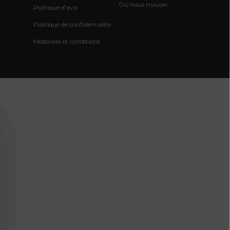
Où nous trouver
Politique d'avis
l'océan Indien
(USD $)
Politique de confidentialité
Îles Vierges
Modalités et conditions
britanniques
(USD $)
Brunei ($ BND)
Bulgarie (EUR
€)
Burkina Faso
(XOF Fr)
Burundi (BIF
Fr)
Cambodge (KHR
៛)
Cameroun (XAF