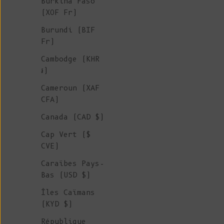
Burkina Faso
(XOF Fr)
Burundi (BIF
Fr)
Cambodge (KHR
៛)
Cameroun (XAF
CFA)
Canada (CAD $)
Cap Vert ($
CVE)
Caraïbes Pays-
Bas (USD $)
Îles Caïmans
(KYD $)
République