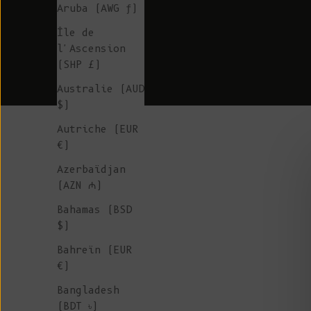
Aruba (AWG ƒ)
Île de
l'Ascension
(SHP £)
Australie (AUD
$)
Autriche (EUR
€)
Azerbaïdjan
(AZN ₼)
Bahamas (BSD
$)
Bahreïn (EUR
€)
Bangladesh
(BDT ৳)