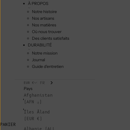
À PROPOS
Notre histoire
Nos artisans
Nos matières
Où nous trouver
Des clients satisfaits
DURABILITÉ
Notre mission
Journal
Guide d'entretien
FR
EUR €
Pays
Afghanistan
(AFN ؋)
Îles Åland
(EUR €)
PANIER
Albanie (ALL