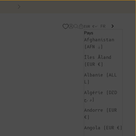
Suivant
FR
Page d'ouverture de comp
Recherche ouverte
Chariot ouvert
EUR €
Pays
Afghanistan
(AFN ؋)
Îles Åland
(EUR €)
Albanie (ALL
L)
Algérie (DZD
د.ج)
Andorre (EUR
€)
Angola (EUR €)