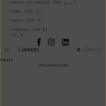
Sahara occidental (MAD د.م.)
Yémen (YER ﷼)
Zambie (EUR €)
Zimbabwe (USD $)
FR
L'ENVERS
Page d'o
Recher
Char
Ouvrir le menu de navigation
PANIER
Votre panier est vide
VENTE
D'ATELIER
ROBES