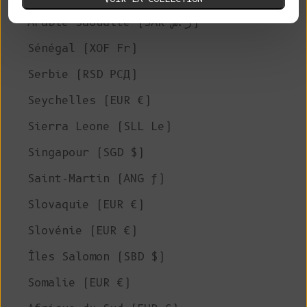
Arabie Saoudite (SAR ر.س)
Sénégal (XOF Fr)
Serbie (RSD РСД)
Seychelles (EUR €)
Sierra Leone (SLL Le)
Singapour (SGD $)
Saint-Martin (ANG ƒ)
Slovaquie (EUR €)
Slovénie (EUR €)
Îles Salomon (SBD $)
Somalie (EUR €)