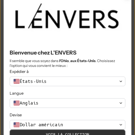
Philippines (PHP ₱)
Îles Pitcairn (NZD $)
Pologne (PLN zł)
Portugal (EUR €)
Bienvenue chez L'ENVERS
Qatar (QAR ر.ق)
Il semble que vous soyez dans
l'Ohio
,
aux États-Unis
. Choisissez
Réunion (EUR €)
l'option qui vous convient le mieux :
Expédier à
Roumanie (RON Lei)
États-Unis
Russie (EUR €)
Langue
Rwanda (RWF FRw)
Anglais
Samoa (WST T)
Devise
Saint-Marin (EUR €)
Dollar américain
São Tomé & Príncipe (STD Db)
VOIR LA COLLECTION