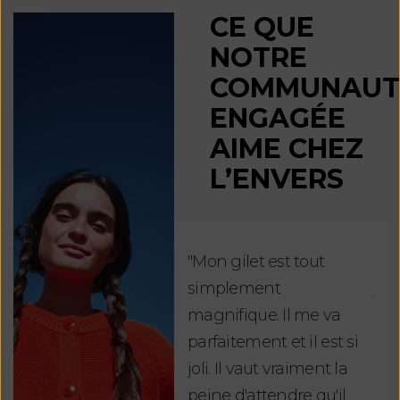
CE QUE
NOTRE
COMMUNAUT
ENGAGÉE
AIME CHEZ
L’ENVERS
"Mon gilet est tout
"Ch
simplement
jus
magnifique. Il me va
re
parfaitement et il est si
auj
joli. Il vaut vraiment la
sui
peine d'attendre qu'il
de 