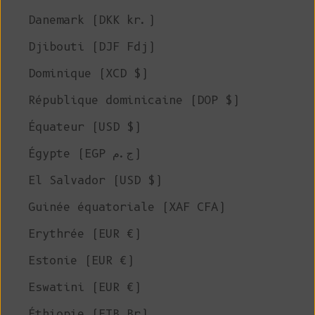
Danemark (DKK kr.)
Djibouti (DJF Fdj)
Dominique (XCD $)
République dominicaine (DOP $)
Équateur (USD $)
Égypte (EGP ج.م)
El Salvador (USD $)
Guinée équatoriale (XAF CFA)
Erythrée (EUR €)
Estonie (EUR €)
Eswatini (EUR €)
Éthiopie (ETB Br)