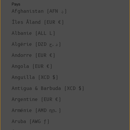
Pays
Afghanistan (AFN ؋)
Îles Åland (EUR €)
Albanie (ALL L)
Algérie (DZD د.ج)
Andorre (EUR €)
Angola (EUR €)
Anguilla (XCD $)
Antigua & Barbuda (XCD $)
Argentine (EUR €)
Arménie (AMD դր.)
Aruba (AWG ƒ)