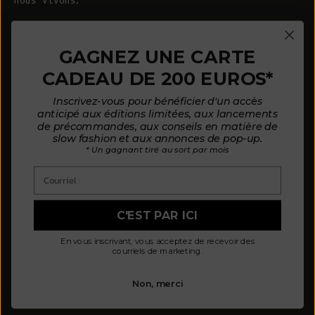
nous vivons.
© 2026 - L'ENVERS
Propulsé par Shopify
GAGNEZ UNE CARTE
CADEAU DE 200 EUROS*
AIDE
À PROPOS DE L'ENVERS
Inscrivez-vous pour bénéficier d'un accès
FAQ
À propos de nous
anticipé aux éditions limitées, aux lancements
de précommandes, aux conseils en matière de
Nous contacter
Notre philosophie
slow fashion et aux annonces de pop-up.
* Un gagnant tiré au sort par mois
Guide des tailles
Nos matières
Courriel :
Guide d'entretien
Des clients satisfaits
Mode de paiement par mensualités
Actualités
C'EST PAR ICI
Politique d'avis
Où nous trouver
En vous inscrivant, vous acceptez de recevoir des
Politique de confidentialité
courriels de marketing.
Modalités et conditions
Non, merci