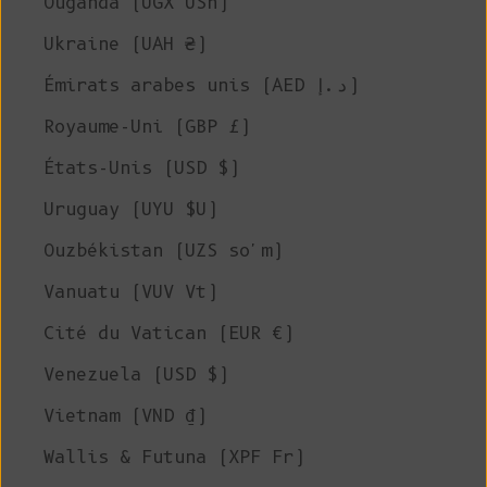
Ouganda (UGX USh)
Ukraine (UAH ₴)
Émirats arabes unis (AED د.إ)
Royaume-Uni (GBP £)
États-Unis (USD $)
Uruguay (UYU $U)
Ouzbékistan (UZS so'm)
Vanuatu (VUV Vt)
Cité du Vatican (EUR €)
Venezuela (USD $)
Vietnam (VND ₫)
Wallis & Futuna (XPF Fr)