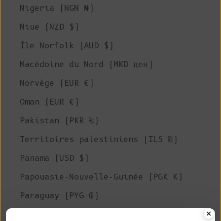
Nigeria (NGN ₦)
Niue (NZD $)
Île Norfolk (AUD $)
Macédoine du Nord (MKD ден)
Norvège (EUR €)
Oman (EUR €)
Pakistan (PKR ₨)
Territoires palestiniens (ILS ₪)
Panama (USD $)
Papouasie-Nouvelle-Guinée (PGK K)
Paraguay (PYG ₲)
Pérou (PEN S/)