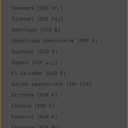
Danemark (DKK kr.)
Djibouti (DJF Fdj)
Dominique (XCD $)
République dominicaine (DOP $)
Équateur (USD $)
Égypte (EGP ج.م)
El Salvador (USD $)
Guinée équatoriale (XAF CFA)
Erythrée (EUR €)
Estonie (EUR €)
Eswatini (EUR €)
Éthiopie (ETB Br)