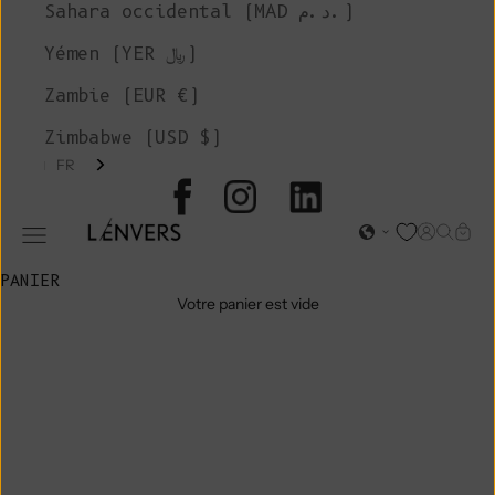
Sahara occidental (MAD د.م.)
Yémen (YER ﷼)
Zambie (EUR €)
Zimbabwe (USD $)
FR
L'ENVERS
Page d'o
Recher
Char
Ouvrir le menu de navigation
PANIER
Votre panier est vide
VENTE
D'ATELIER /
PANTALONS &