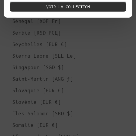
VOIR LA COLLECTION
Arabie Saoudite (SAR ر.س)
Sénégal (XOF Fr)
Serbie (RSD РСД)
Seychelles (EUR €)
Sierra Leone (SLL Le)
Singapour (SGD $)
Saint-Martin (ANG ƒ)
Slovaquie (EUR €)
Slovénie (EUR €)
Îles Salomon (SBD $)
Somalie (EUR €)