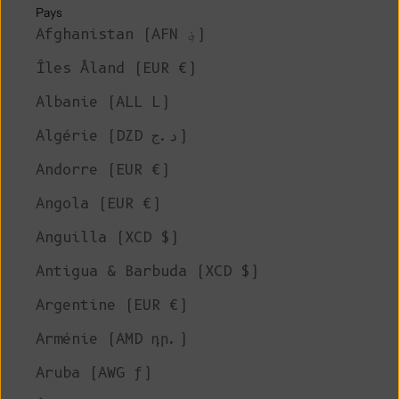
Pays
Afghanistan (AFN ؋)
Îles Åland (EUR €)
Albanie (ALL L)
Algérie (DZD د.ج)
Andorre (EUR €)
Angola (EUR €)
Anguilla (XCD $)
Antigua & Barbuda (XCD $)
Argentine (EUR €)
Arménie (AMD դր.)
Aruba (AWG ƒ)