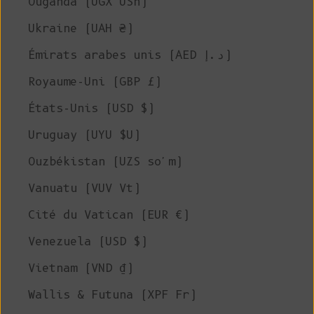
Ouganda (UGX USh)
Ukraine (UAH ₴)
Émirats arabes unis (AED د.إ)
Royaume-Uni (GBP £)
États-Unis (USD $)
Uruguay (UYU $U)
Ouzbékistan (UZS so'm)
Vanuatu (VUV Vt)
Cité du Vatican (EUR €)
Venezuela (USD $)
Vietnam (VND ₫)
Wallis & Futuna (XPF Fr)