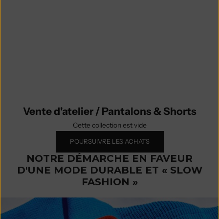
expédiée dans son intégralité dès
que votre achat sur commande sera
prêt.
Découvrez toutes les pièces de la
Vente d'atelier par catégorie et par
taille.
Vente d'atelier / Pantalons & Shorts
Cette collection est vide
POURSUIVRE LES ACHATS
NOTRE DÉMARCHE EN FAVEUR
D'UNE MODE DURABLE ET « SLOW
FASHION »