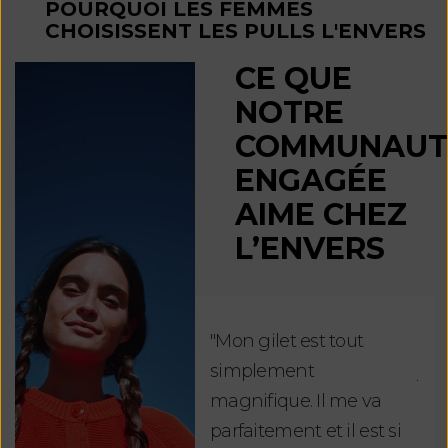
POURQUOI LES FEMMES
CHOISISSENT LES PULLS L'ENVERS
CE QUE
NOTRE
COMMUNAUT
ENGAGÉE
AIME CHEZ
L’ENVERS
"Mon gilet est tout
"Ch
simplement
jus
magnifique. Il me va
re
parfaitement et il est si
auj