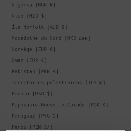
Nigeria (NGN ₦)
Niue (NZD $)
Île Norfolk (AUD $)
Macédoine du Nord (MKD ден)
Norvège (EUR €)
Oman (EUR €)
Pakistan (PKR ₨)
Territoires palestiniens (ILS ₪)
Panama (USD $)
Papouasie-Nouvelle-Guinée (PGK K)
Paraguay (PYG ₲)
Pérou (PEN S/)