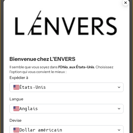
Philippines (PHP ₱)
Îles Pitcairn (NZD $)
Pologne (PLN zł)
Portugal (EUR €)
Qatar (QAR ر.ق)
Bienvenue chez L'ENVERS
Réunion (EUR €)
Il semble que vous soyez dans
l'Ohio
,
aux États-Unis
. Choisissez
l'option qui vous convient le mieux :
Roumanie (RON Lei)
Expédier à
Russie (EUR €)
États-Unis
Rwanda (RWF FRw)
Langue
Anglais
Samoa (WST T)
Saint-Marin (EUR €)
Devise
Dollar américain
São Tomé & Príncipe (STD Db)