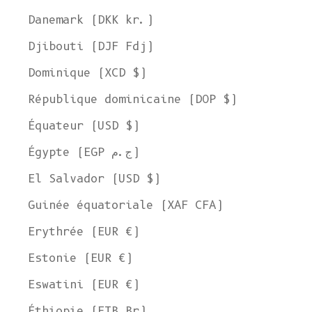
Danemark (DKK kr.)
Djibouti (DJF Fdj)
Dominique (XCD $)
République dominicaine (DOP $)
Équateur (USD $)
Égypte (EGP ج.م)
El Salvador (USD $)
Guinée équatoriale (XAF CFA)
Erythrée (EUR €)
Estonie (EUR €)
Eswatini (EUR €)
Éthiopie (ETB Br)