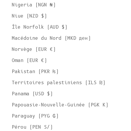
Nigeria (NGN ₦)
Niue (NZD $)
Île Norfolk (AUD $)
Macédoine du Nord (MKD ден)
Norvège (EUR €)
Oman (EUR €)
Pakistan (PKR ₨)
Territoires palestiniens (ILS ₪)
Panama (USD $)
Papouasie-Nouvelle-Guinée (PGK K)
Paraguay (PYG ₲)
Pérou (PEN S/)