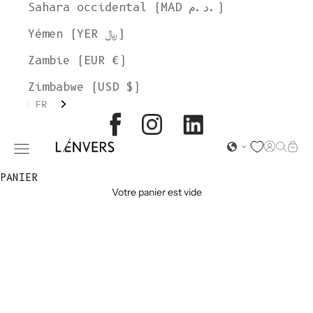
Sahara occidental (MAD د.م.)
Yémen (YER ﷼)
Zambie (EUR €)
Zimbabwe (USD $)
FR
L'ENVERS
Page d'o
Recher
Char
Ouvrir le menu de navigation
PANIER
Votre panier est vide
EN STOCK -
SHORTS ET
PANTALONS