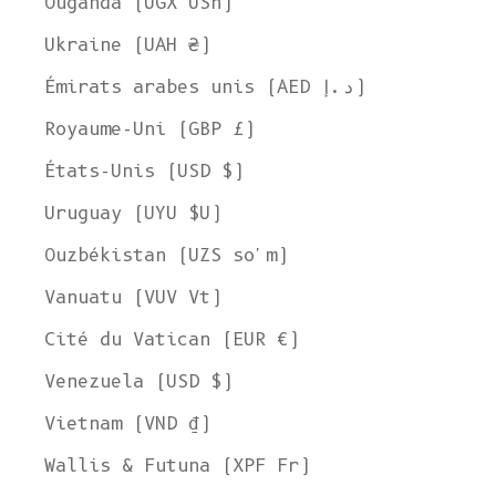
Ouganda (UGX USh)
Ukraine (UAH ₴)
Émirats arabes unis (AED د.إ)
Royaume-Uni (GBP £)
États-Unis (USD $)
Uruguay (UYU $U)
Ouzbékistan (UZS so'm)
Vanuatu (VUV Vt)
Cité du Vatican (EUR €)
Venezuela (USD $)
Vietnam (VND ₫)
Wallis & Futuna (XPF Fr)