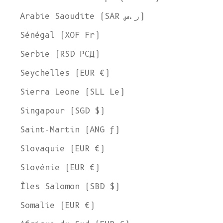
Ship to
Arabie Saoudite (SAR ر.س)
United States
Sénégal (XOF Fr)
Language
Serbie (RSD РСД)
English
Seychelles (EUR €)
Currency
Sierra Leone (SLL Le)
United States Dollar
SHOP NOW
Singapour (SGD $)
Saint-Martin (ANG ƒ)
Slovaquie (EUR €)
Slovénie (EUR €)
Îles Salomon (SBD $)
Somalie (EUR €)