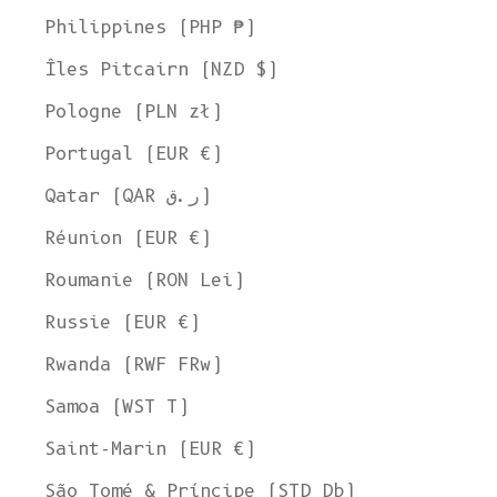
Philippines (PHP ₱)
Îles Pitcairn (NZD $)
Pologne (PLN zł)
Portugal (EUR €)
Qatar (QAR ر.ق)
Réunion (EUR €)
Roumanie (RON Lei)
Russie (EUR €)
Rwanda (RWF FRw)
Samoa (WST T)
Welcome to L'ENVERS
Saint-Marin (EUR €)
It seems that you are in
Ohio
,
United States
. Choose the option you
prefer:
São Tomé & Príncipe (STD Db)