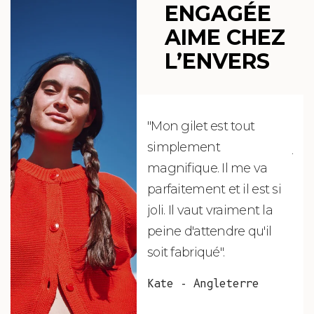
ENGAGÉE
AIME CHEZ
L’ENVERS
"Mon gilet est tout
"Ch
simplement
jus
magnifique. Il me va
re
parfaitement et il est si
auj
joli. Il vaut vraiment la
sui
peine d'attendre qu'il
de 
soit fabriqué".
mag
fai
Kate - Angleterre
raf