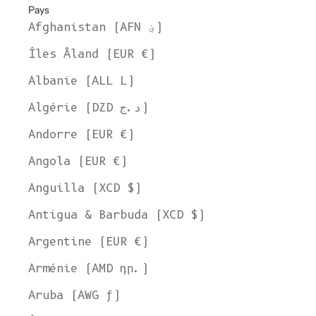
Pays
Afghanistan (AFN ؋)
Îles Åland (EUR €)
Albanie (ALL L)
Algérie (DZD د.ج)
Andorre (EUR €)
Angola (EUR €)
Anguilla (XCD $)
Antigua & Barbuda (XCD $)
Argentine (EUR €)
Arménie (AMD դր.)
Aruba (AWG ƒ)