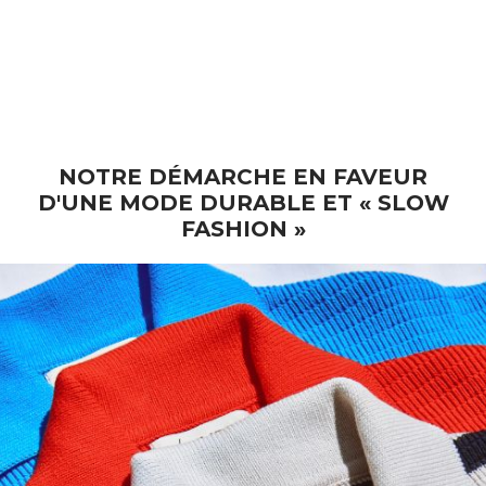
RAYMONDE Short en coton
recyclé - Indigo (En stock)
Prix de vente
€ 130
NOTRE DÉMARCHE EN FAVEUR
D'UNE MODE DURABLE ET « SLOW
FASHION »