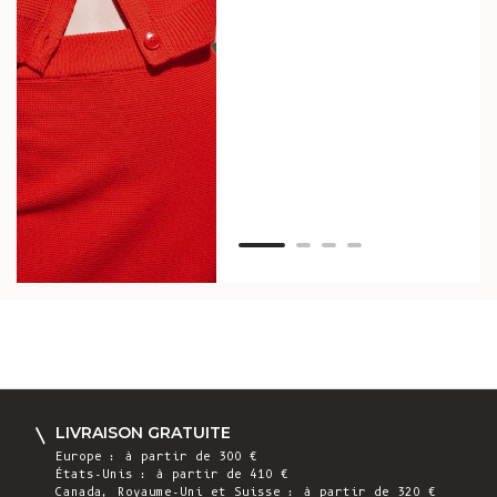
tou
vos
ser
Van
LIVRAISON GRATUITE
Europe : à partir de 300 €
États-Unis : à partir de 410 €
Canada, Royaume-Uni et Suisse : à partir de 320 €