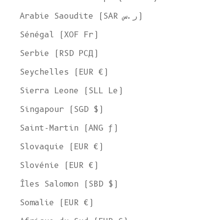
Arabie Saoudite (SAR ر.س)
Sénégal (XOF Fr)
Serbie (RSD РСД)
Seychelles (EUR €)
Sierra Leone (SLL Le)
Singapour (SGD $)
Saint-Martin (ANG ƒ)
Slovaquie (EUR €)
Slovénie (EUR €)
Îles Salomon (SBD $)
Somalie (EUR €)