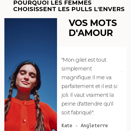
POURQUOI LES FEMMES
CHOISISSENT LES PULLS L'ENVERS
VOS MOTS
D'AMOUR
"Mon gilet est tout
"Ch
simplement
jus
magnifique. Il me va
re
parfaitement et il est si
auj
joli. Il vaut vraiment la
sui
peine d'attendre qu'il
de 
soit fabriqué".
mag
fai
Kate - Angleterre
raf