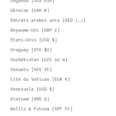
Ouganda (UGX USh)
Ukraine (UAH ₴)
Émirats arabes unis (AED د.إ)
Royaume-Uni (GBP £)
États-Unis (USD $)
Uruguay (UYU $U)
Ouzbékistan (UZS so'm)
Vanuatu (VUV Vt)
Cité du Vatican (EUR €)
Venezuela (USD $)
Vietnam (VND ₫)
Wallis & Futuna (XPF Fr)