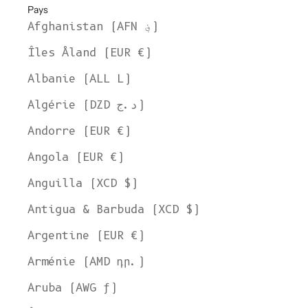
Pays
Afghanistan (AFN ؋)
Îles Åland (EUR €)
Albanie (ALL L)
Algérie (DZD د.ج)
Andorre (EUR €)
Angola (EUR €)
Anguilla (XCD $)
Antigua & Barbuda (XCD $)
Argentine (EUR €)
Arménie (AMD դր.)
Aruba (AWG ƒ)