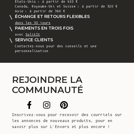
États-Unis : à partir de 410 €
Canada, Royaume-Uni et Suisse : à partir de 320 €
Asie : à partir de 360 €
ÉCHANGE ET RETOURS FLEXIBLES
dans les 30 jours
PAIEMENTS EN TROIS FOIS
avec
SplitIt
SERVICE CLIENTS
Contactez-nous
pour des conseils et une
personnalisation
REJOINDRE LA
COMMUNAUTÉ
Inscrivez-vous pour recevoir des courriels sur
les annonces de nouveaux produits, pour en
savoir plus sur L'Envers et plus encore !