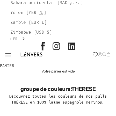
Sahara occidental (MAD د.م.)
Yémen (YER ﷼)
Zambie (EUR €)
Zimbabwe (USD $)
FR
L'ENVERS
Page d'o
Recher
Char
Ouvrir le menu de navigation
PANIER
Votre panier est vide
groupe de couleurs:THERESE
Découvrez toutes les couleurs de nos pulls
THÉRÈSE en 100% laine espagnole mérinos.