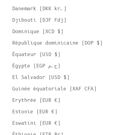
Danemark (DKK kr.)
Djibouti (DJF Fdj)
Dominique (XCD $)
République dominicaine (DOP $)
Équateur (USD $)
Égypte (EGP ج.م)
El Salvador (USD $)
Guinée équatoriale (XAF CFA)
Erythrée (EUR €)
Estonie (EUR €)
Eswatini (EUR €)
Éthiopie (ETB Br)