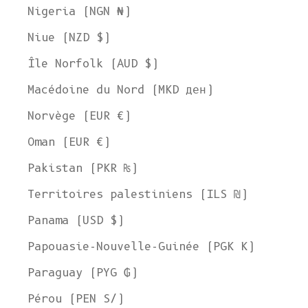
Nigeria (NGN ₦)
Niue (NZD $)
Île Norfolk (AUD $)
Macédoine du Nord (MKD ден)
Norvège (EUR €)
Oman (EUR €)
Pakistan (PKR ₨)
Territoires palestiniens (ILS ₪)
Panama (USD $)
Papouasie-Nouvelle-Guinée (PGK K)
Paraguay (PYG ₲)
Pérou (PEN S/)