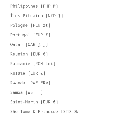
Philippines (PHP ₱)
Îles Pitcairn (NZD $)
Pologne (PLN zł)
Portugal (EUR €)
Qatar (QAR ر.ق)
Réunion (EUR €)
Roumanie (RON Lei)
Russie (EUR €)
Rwanda (RWF FRw)
Samoa (WST T)
Saint-Marin (EUR €)
São Tomé & Príncipe (STD Db)