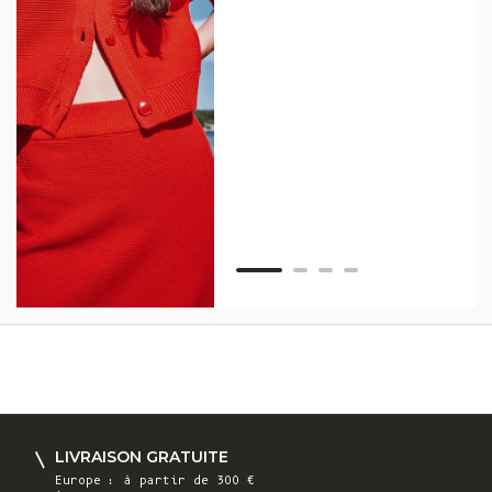
tou
vos
ser
Van
LIVRAISON GRATUITE
Europe : à partir de 300 €