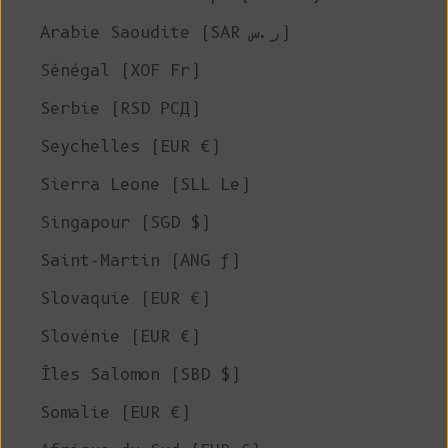
Arabie Saoudite (SAR ر.س)
Sénégal (XOF Fr)
Serbie (RSD РСД)
Seychelles (EUR €)
Sierra Leone (SLL Le)
Singapour (SGD $)
Saint-Martin (ANG ƒ)
Slovaquie (EUR €)
Slovénie (EUR €)
Îles Salomon (SBD $)
Somalie (EUR €)