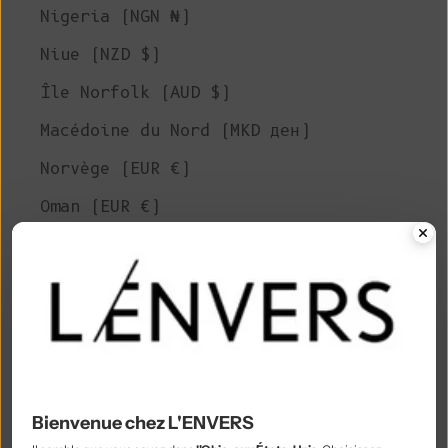
Nigeria (NGN ₦)
Niue (NZD $)
Île Norfolk (AUD $)
Macédoine du Nord (MKD ден)
Norvège (EUR €)
Oman (EUR €)
Pakistan (PKR ₨)
Territoires palestiniens (ILS ₪)
Panama (USD $)
Papouasie-Nouvelle-Guinée (PGK K)
Paraguay (PYG ₲)
Bienvenue chez L'ENVERS
Pérou (PEN S/)