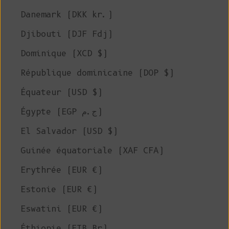
Danemark (DKK kr.)
Djibouti (DJF Fdj)
Dominique (XCD $)
République dominicaine (DOP $)
Équateur (USD $)
Égypte (EGP ج.م)
El Salvador (USD $)
Guinée équatoriale (XAF CFA)
Erythrée (EUR €)
Estonie (EUR €)
Eswatini (EUR €)
Éthiopie (ETB Br)