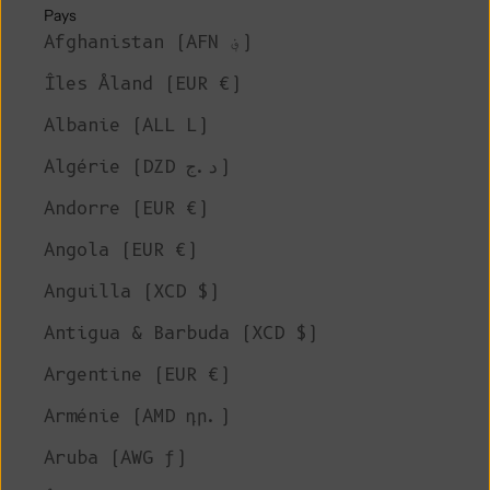
Pays
Afghanistan (AFN ؋)
Îles Åland (EUR €)
Albanie (ALL L)
Algérie (DZD د.ج)
Andorre (EUR €)
Angola (EUR €)
Anguilla (XCD $)
Antigua & Barbuda (XCD $)
Argentine (EUR €)
Arménie (AMD դր.)
Aruba (AWG ƒ)