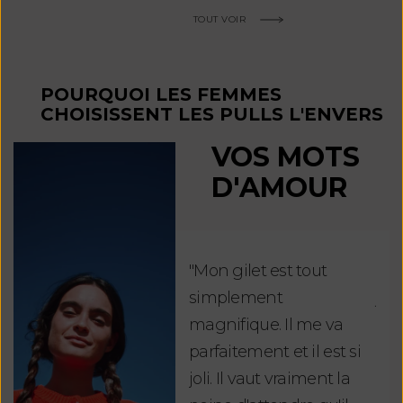
TOUT VOIR
POURQUOI LES FEMMES
CHOISISSENT LES PULLS L'ENVERS
VOS MOTS
D'AMOUR
"Mon gilet est tout
"Ch
simplement
jus
magnifique. Il me va
re
parfaitement et il est si
auj
joli. Il vaut vraiment la
sui