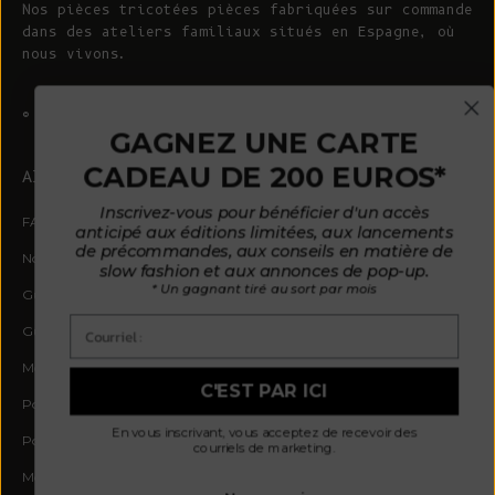
Nos pièces tricotées pièces fabriquées sur commande
dans des ateliers familiaux situés en Espagne, où
nous vivons.
© 2026 - L'ENVERS
Propulsé par Shopify
GAGNEZ UNE CARTE
CADEAU DE 200 EUROS*
AIDE
À PROPOS DE L'ENVERS
Inscrivez-vous pour bénéficier d'un accès
FAQ
À propos de nous
anticipé aux éditions limitées, aux lancements
de précommandes, aux conseils en matière de
Nous contacter
Notre philosophie
slow fashion et aux annonces de pop-up.
* Un gagnant tiré au sort par mois
Guide des tailles
Nos matières
Courriel :
Guide d'entretien
Des clients satisfaits
Mode de paiement par mensualités
Actualités
C'EST PAR ICI
Politique d'avis
Où nous trouver
En vous inscrivant, vous acceptez de recevoir des
Politique de confidentialité
courriels de marketing.
Modalités et conditions