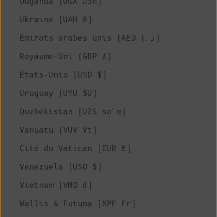
Ouganda (UGX USh)
Ukraine (UAH ₴)
Émirats arabes unis (AED د.إ)
Royaume-Uni (GBP £)
États-Unis (USD $)
Uruguay (UYU $U)
Ouzbékistan (UZS so'm)
Vanuatu (VUV Vt)
Cité du Vatican (EUR €)
Venezuela (USD $)
Vietnam (VND ₫)
Wallis & Futuna (XPF Fr)