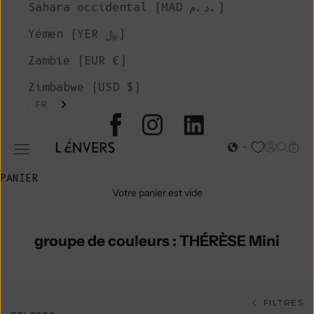
Sahara occidental (MAD د.م.)
Yémen (YER ﷼)
Zambie (EUR €)
Zimbabwe (USD $)
FR
L'ENVERS
Page d'o
Recher
Char
Ouvrir le menu de navigation
PANIER
Votre panier est vide
groupe de couleurs : THÉRÈSE Mini
FILTRES