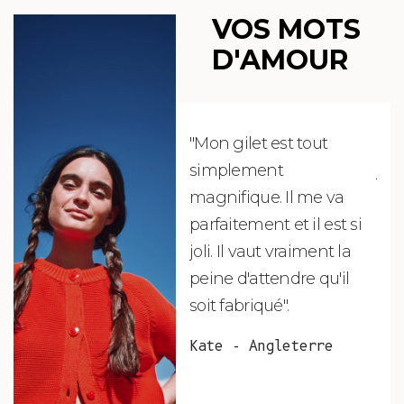
VOS MOTS
D'AMOUR
"Mon gilet est tout
"Ch
simplement
jus
magnifique. Il me va
re
parfaitement et il est si
auj
joli. Il vaut vraiment la
sui
peine d'attendre qu'il
de 
soit fabriqué".
mag
fai
Kate - Angleterre
raf
tou