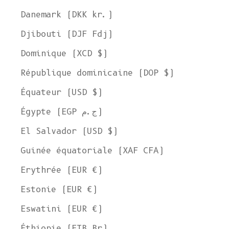
Danemark (DKK kr.)
Djibouti (DJF Fdj)
Dominique (XCD $)
République dominicaine (DOP $)
Équateur (USD $)
Égypte (EGP ج.م)
El Salvador (USD $)
Guinée équatoriale (XAF CFA)
Erythrée (EUR €)
Estonie (EUR €)
Eswatini (EUR €)
Éthiopie (ETB Br)