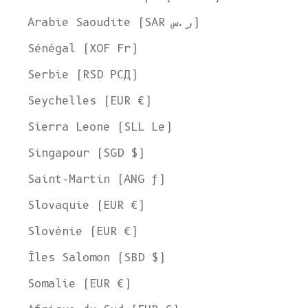
Arabie Saoudite (SAR ر.س)
Sénégal (XOF Fr)
Serbie (RSD РСД)
Seychelles (EUR €)
Sierra Leone (SLL Le)
Singapour (SGD $)
Saint-Martin (ANG ƒ)
Slovaquie (EUR €)
Slovénie (EUR €)
Îles Salomon (SBD $)
Somalie (EUR €)