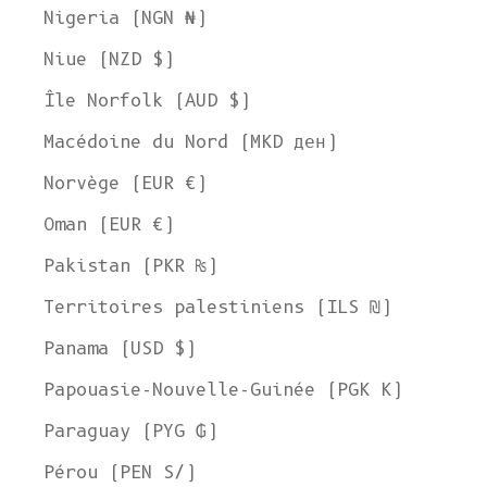
Nigeria (NGN ₦)
Niue (NZD $)
Île Norfolk (AUD $)
Bienvenue chez L'ENVERS
Macédoine du Nord (MKD ден)
Il semble que vous soyez dans
l'Ohio
,
aux États-Unis
. Choisissez
Norvège (EUR €)
l'option qui vous convient le mieux :
Expédier à
Oman (EUR €)
États-Unis
Pakistan (PKR ₨)
Langue
Territoires palestiniens (ILS ₪)
Anglais
Panama (USD $)
Devise
Papouasie-Nouvelle-Guinée (PGK K)
Dollar américain
Paraguay (PYG ₲)
VOIR LA COLLECTION
Pérou (PEN S/)