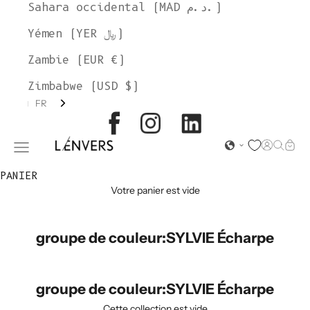
Sahara occidental (MAD د.م.)
Yémen (YER ﷼)
Zambie (EUR €)
Zimbabwe (USD $)
FR
L'ENVERS
Page d'o
Recher
Char
Ouvrir le menu de navigation
PANIER
Votre panier est vide
groupe de couleur:SYLVIE Écharpe
groupe de couleur:SYLVIE Écharpe
Cette collection est vide