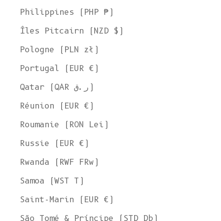
Philippines (PHP ₱)
Îles Pitcairn (NZD $)
Pologne (PLN zł)
Portugal (EUR €)
Qatar (QAR ر.ق)
Réunion (EUR €)
Roumanie (RON Lei)
Russie (EUR €)
Rwanda (RWF FRw)
Samoa (WST T)
Saint-Marin (EUR €)
São Tomé & Príncipe (STD Db)