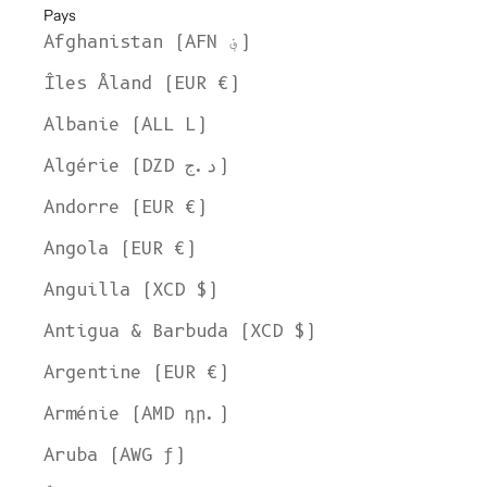
Pays
Afghanistan (AFN ؋)
Îles Åland (EUR €)
Albanie (ALL L)
Algérie (DZD د.ج)
Andorre (EUR €)
Angola (EUR €)
Anguilla (XCD $)
Antigua & Barbuda (XCD $)
Argentine (EUR €)
Arménie (AMD դր.)
Aruba (AWG ƒ)