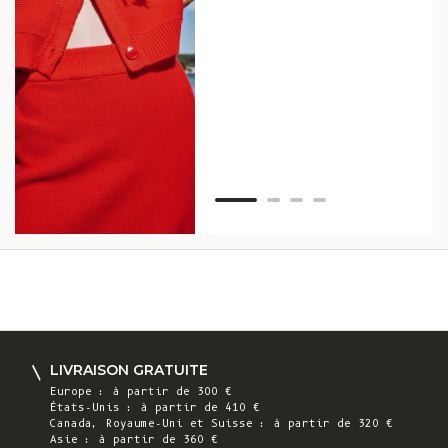
vos
ser
Van
LIVRAISON GRATUITE
Europe : à partir de 300 €
États-Unis : à partir de 410 €
Canada, Royaume-Uni et Suisse : à partir de 320 €
Asie : à partir de 360 €