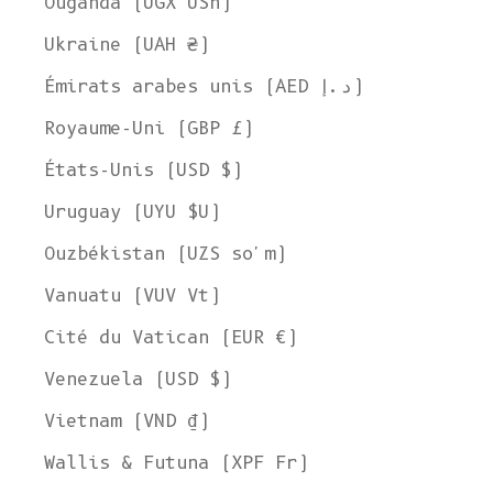
Ouganda (UGX USh)
Ukraine (UAH ₴)
Émirats arabes unis (AED د.إ)
Royaume-Uni (GBP £)
États-Unis (USD $)
Uruguay (UYU $U)
Ouzbékistan (UZS so'm)
Vanuatu (VUV Vt)
Cité du Vatican (EUR €)
Venezuela (USD $)
Vietnam (VND ₫)
Wallis & Futuna (XPF Fr)