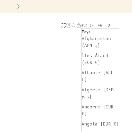
Suivant
FR
Page d'ouverture de comp
Recherche ouverte
Chariot ouvert
EUR €
Pays
Afghanistan
(AFN ؋)
Îles Åland
(EUR €)
Albanie (ALL
L)
Algérie (DZD
د.ج)
Andorre (EUR
€)
Angola (EUR €)