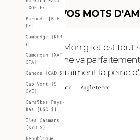
Burkina Faso
(XOF Fr)
VOS MOTS D'A
Burundi (BIF
Fr)
Cambodge (KHR
៛)
"Mon gilet est tout
Cameroun (XAF
me va parfaitement et 
CFA)
vraiment la peine d'a
Canada (CAD $)
Cap Vert ($
Kate - Angleterre
CVE)
Caraïbes Pays-
Bas (USD $)
Îles Caïmans
(KYD $)
République