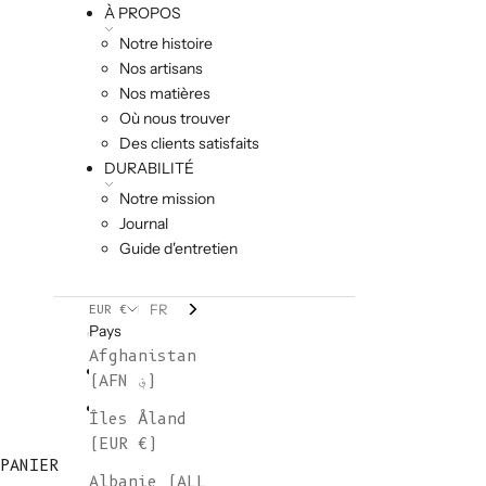
À PROPOS
Notre histoire
Nos artisans
Nos matières
Où nous trouver
Des clients satisfaits
DURABILITÉ
Notre mission
Journal
Guide d'entretien
FR
EUR €
Pays
Afghanistan
(AFN ؋)
Îles Åland
(EUR €)
PANIER
Albanie (ALL