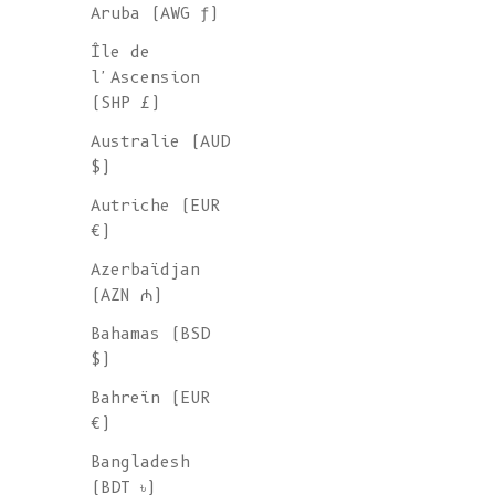
Aruba (AWG ƒ)
Île de
l'Ascension
(SHP £)
Australie (AUD
$)
Autriche (EUR
€)
Azerbaïdjan
(AZN ₼)
Bahamas (BSD
$)
Bahreïn (EUR
€)
Bangladesh
(BDT ৳)