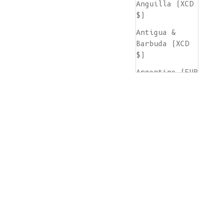
Anguilla (XCD
$)
Antigua &
Barbuda (XCD
$)
Argentine (EUR
€)
Arménie (AMD
դր.)
Aruba (AWG ƒ)
Île de
l'Ascension
(SHP £)
Australie (AUD
$)
Autriche (EUR