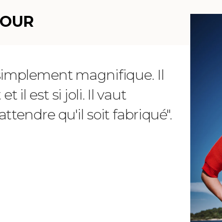
EN SAVOIR PLUS
MOUR
 simplement magnifique. Il
"Chère 
il est si joli. Il vaut
reçu m
ttendre qu'il soit fabriqué".
telleme
magnifi
raffiné
vos pro
Vanessa -