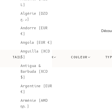
L)
Algérie (DZD
د.ج)
Andorre (EUR
Découv
€)
Angola (EUR €)
Anguilla (XCD
$)
TAILLE
PRIX
COULEUR
TY
Antigua &
Barbuda (XCD
$)
Argentine (EUR
€)
Arménie (AMD
դր.)