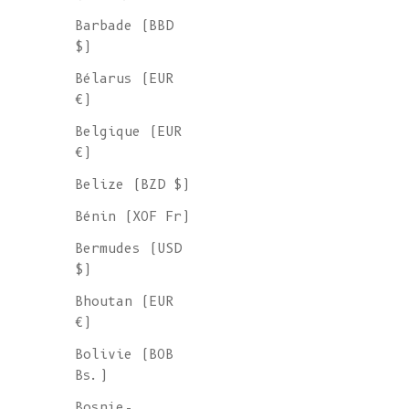
SONIA Gilet à torsades en laine mérinos
- Beige
Barbade (BBD
Prix de vente
€ 255
$)
Bélarus (EUR
€)
Belgique (EUR
€)
Belize (BZD $)
Bénin (XOF Fr)
Bermudes (USD
$)
Bhoutan (EUR
€)
Bolivie (BOB
Bs.)
Bosnie-