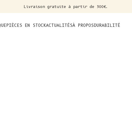
Livraison gratuite à partir de 300€.
nt
QUE
PIÈCES EN STOCK
ACTUALITÉS
À PROPOS
DURABILITÉ