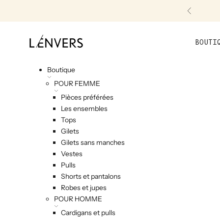
Skip to content
Précéde
L'ENVERS
BOUTI
Boutique
POUR FEMME
Pièces préférées
Les ensembles
Tops
Gilets
Gilets sans manches
Vestes
Pulls
Shorts et pantalons
Robes et jupes
POUR HOMME
Cardigans et pulls