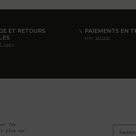
GE ET RETOURS
PAIEMENTS EN TR
LES
avec
SplitIt
0 jours
sur les
Courrier éle
ir plus sur