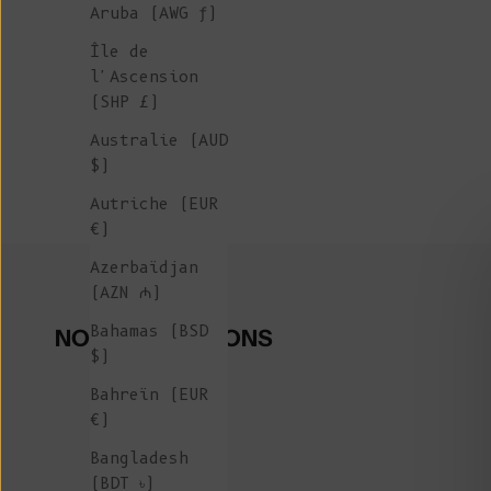
Aruba (AWG ƒ)
Île de
l'Ascension
(SHP £)
Australie (AUD
$)
Autriche (EUR
€)
Azerbaïdjan
(AZN ₼)
Bahamas (BSD
NOS COLLECTIONS
$)
Bahreïn (EUR
€)
Bangladesh
(BDT ৳)