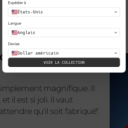
Expédier à
TOUT VOIR
États-Unis
Langue
Anglais
Devise
EN SAVOIR PLUS
Dollar américain
MOUR
VOIR LA COLLECTION
 simplement magnifique. Il
"Chère 
il est si joli. Il vaut
reçu m
ttendre qu'il soit fabriqué".
telleme
magnifi