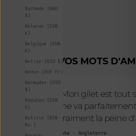
Barbade (BBD
$)
Bélarus (EUR
€)
Belgique (EUR
€)
VOS MOTS D'A
Belize (BZD $)
Bénin (XOF Fr)
Bermudes (USD
$)
"Mon gilet est tout
Bhoutan (EUR
me va parfaitement et 
€)
vraiment la peine d'a
Bolivie (BOB
Bs.)
Kate - Angleterre
Bosnie-