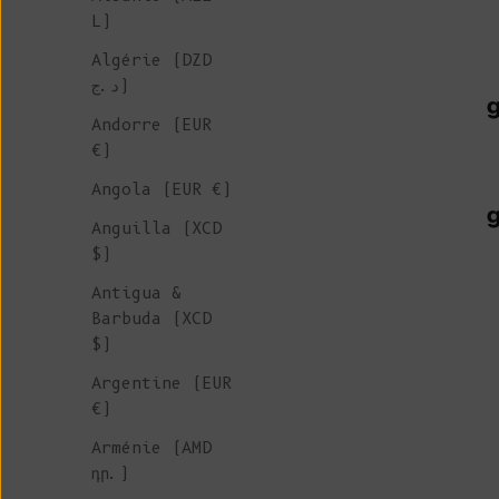
L)
Algérie (DZD
د.ج)
g
Andorre (EUR
€)
Angola (EUR €)
g
Anguilla (XCD
$)
Antigua &
Barbuda (XCD
$)
Argentine (EUR
€)
Arménie (AMD
դր.)