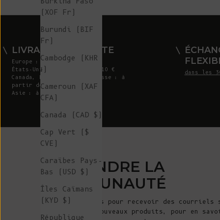
Burkina Faso
(XOF Fr)
Burundi (BIF
Fr)
LIVRAISON GRATUITE
ÉCHAN
Cambodge (KHR
FLEXIB
Europe : à partir de 300 €
៛)
États-Unis : à partir de 410 €
dans les 3
Canada, Royaume-Uni et Suisse : à
Cameroun (XAF
partir de 320 €
Asie : à partir de 360 €
CFA)
Canada (CAD $)
Cap Vert ($
CVE)
Caraïbes Pays-
REJOINDRE LA
Bas (USD $)
COMMUNAUTÉ
Îles Caïmans
(KYD $)
Inscrivez-vous pour recevoir des courriels 
annonces de nouveaux produits, pour en savo
République