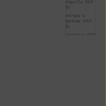
Anguilla (XCD
$)
Antigua &
Barbuda (XCD
$)
Argentine (EUR
€)
Arménie (AMD
դր.)
Aruba (AWG ƒ)
Île de
l'Ascension
(SHP £)
Australie (AUD
$)
Autriche (EUR