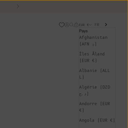
Suivant
FR
Page d'ouverture de comp
Recherche ouverte
Chariot ouvert
EUR €
Pays
Afghanistan
(AFN ؋)
Îles Åland
(EUR €)
Albanie (ALL
L)
Algérie (DZD
د.ج)
Andorre (EUR
€)
Angola (EUR €)