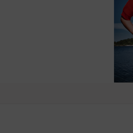
raffiné
vos pro
Vanessa -