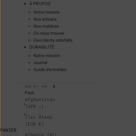
À PROPOS
Notre histoire
Nos artisans
Nos matières
Où nous trouver
Des clients satisfaits
DURABILITÉ
Notre mission
Journal
Guide d'entretien
FR
EUR €
Pays
Afghanistan
(AFN ؋)
Îles Åland
(EUR €)
PANIER
Albanie (ALL