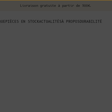
Livraison gratuite à partir de 300€.
nt
QUE
PIÈCES EN STOCK
ACTUALITÉS
À PROPOS
DURABILITÉ