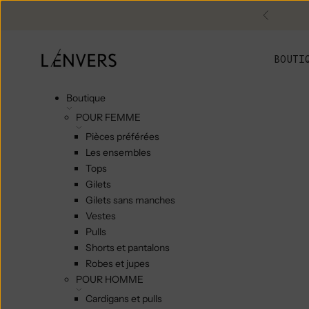
Skip to content
Précéde
L'ENVERS
BOUTI
Boutique
POUR FEMME
Pièces préférées
Les ensembles
Tops
Gilets
Gilets sans manches
Vestes
Pulls
Shorts et pantalons
Robes et jupes
POUR HOMME
Cardigans et pulls