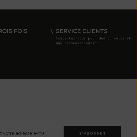
Costa Rica
(CRC ₡)
Côte d'Ivoire
OIS FOIS
SERVICE CLIENTS
(XOF Fr)
Contactez-nous
pour des conseils et
une personnalisation
Croatie (EUR
€)
Curaçao (ANG
ƒ)
Chypre (EUR €)
Tchèque (CZK
Kč)
Danemark (DKK
kr.)
Djibouti (DJF
ctronique
S'ABONNER
Fdj)