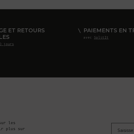
GE ET RETOURS
PAIEMENTS EN TR
LES
avec
SplitIt
0 jours
sur les
Courrier éle
ir plus sur