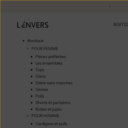
Skip to content
Précéde
L'ENVERS
BOUTI
Boutique
POUR FEMME
Pièces préférées
Les ensembles
Tops
Gilets
Gilets sans manches
Vestes
Pulls
Shorts et pantalons
Robes et jupes
POUR HOMME
Cardigans et pulls