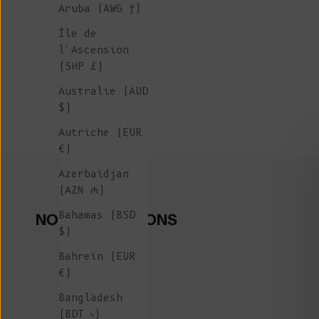
Aruba (AWG ƒ)
Île de
l'Ascension
(SHP £)
Australie (AUD
$)
Autriche (EUR
€)
Azerbaïdjan
(AZN ₼)
Bahamas (BSD
NOS COLLECTIONS
$)
Bahreïn (EUR
€)
Bangladesh
(BDT ৳)