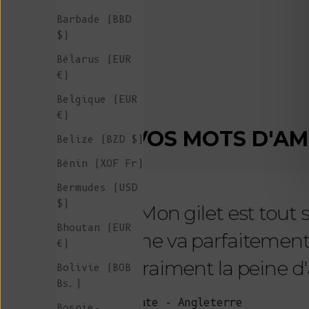
Barbade (BBD
$)
Bélarus (EUR
€)
Belgique (EUR
€)
VOS MOTS D'A
Belize (BZD $)
Bénin (XOF Fr)
Bermudes (USD
$)
"Mon gilet est tout
Bhoutan (EUR
me va parfaitement et 
€)
vraiment la peine d'a
Bolivie (BOB
Bs.)
Kate - Angleterre
Bosnie-