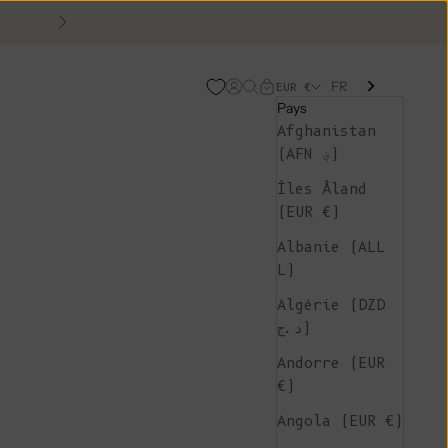
Suivant
FR
Page d'ouverture de comp
Recherche ouverte
Chariot ouvert
EUR €
Pays
Afghanistan
(AFN ؋)
Îles Åland
(EUR €)
Albanie (ALL
L)
Algérie (DZD
د.ج)
Andorre (EUR
€)
Angola (EUR €)