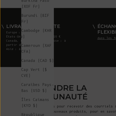
Burkina Faso
(XOF Fr)
Burundi (BIF
Fr)
LIVRAISON GRATUITE
ÉCHAN
Cambodge (KHR
FLEXIB
Europe : à partir de 300 €
៛)
États-Unis : à partir de 410 €
dans les 3
Canada, Royaume-Uni et Suisse : à
Cameroun (XAF
partir de 320 €
Asie : à partir de 360 €
CFA)
Canada (CAD $)
Cap Vert ($
CVE)
Caraïbes Pays-
REJOINDRE LA
Bas (USD $)
COMMUNAUTÉ
Îles Caïmans
(KYD $)
Inscrivez-vous pour recevoir des courriels 
annonces de nouveaux produits, pour en savo
République