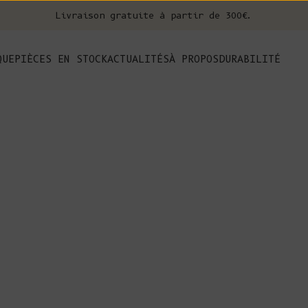
Livraison gratuite à partir de 300€.
nt
QUE
PIÈCES EN STOCK
ACTUALITÉS
À PROPOS
DURABILITÉ