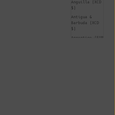
Anguilla (XCD
$)
Antigua &
Barbuda (XCD
$)
Argentine (EUR
€)
Arménie (AMD
դր.)
Aruba (AWG ƒ)
Île de
l'Ascension
(SHP £)
Australie (AUD
$)
Autriche (EUR