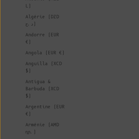
L)
Algérie (DZD
د.ج)
Andorre (EUR
€)
Angola (EUR €)
Anguilla (XCD
$)
Antigua &
Barbuda (XCD
$)
Argentine (EUR
€)
Arménie (AMD
դր.)