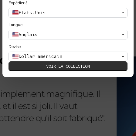
Expédier à
TOUT VOIR
États-Unis
Langue
Anglais
Devise
EN SAVOIR PLUS
Dollar américain
MOUR
VOIR LA COLLECTION
 simplement magnifique. Il
"Chère 
il est si joli. Il vaut
reçu m
ttendre qu'il soit fabriqué".
telleme
magnifi