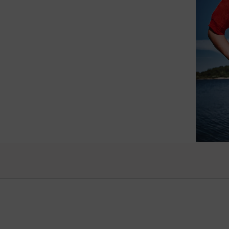
raffiné
vos pro
Vanessa -