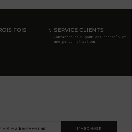
Costa Rica
(CRC ₡)
Côte d'Ivoire
OIS FOIS
SERVICE CLIENTS
(XOF Fr)
Contactez-nous
pour des conseils et
une personnalisation
Croatie (EUR
€)
Curaçao (ANG
ƒ)
Chypre (EUR €)
Tchèque (CZK
Kč)
Danemark (DKK
kr.)
Djibouti (DJF
ctronique
S'ABONNER
Fdj)