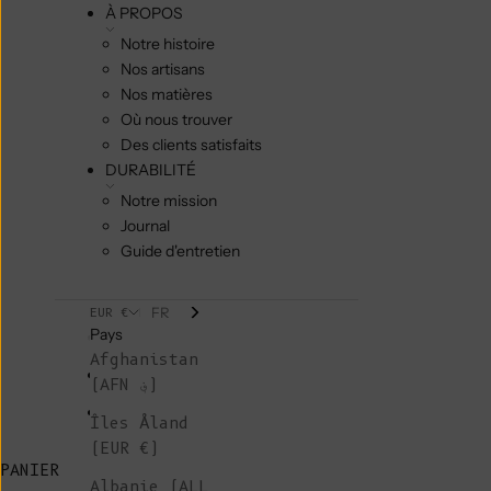
À PROPOS
Notre histoire
Nos artisans
Nos matières
Où nous trouver
Des clients satisfaits
DURABILITÉ
Notre mission
Journal
Guide d'entretien
FR
EUR €
Pays
Afghanistan
(AFN ؋)
Îles Åland
(EUR €)
PANIER
Albanie (ALL