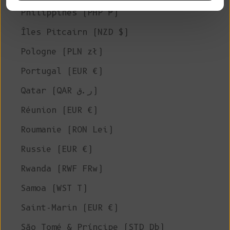
Philippines (PHP ₱)
Îles Pitcairn (NZD $)
Pologne (PLN zł)
Portugal (EUR €)
Qatar (QAR ر.ق)
Réunion (EUR €)
Roumanie (RON Lei)
Russie (EUR €)
Rwanda (RWF FRw)
Samoa (WST T)
Saint-Marin (EUR €)
São Tomé & Príncipe (STD Db)