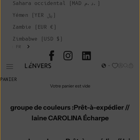
Sahara occidental (MAD د.م.)
Yémen (YER ﷼)
Zambie (EUR €)
Zimbabwe (USD $)
FR
L'ENVERS
Page d'o
Recher
Char
Ouvrir le menu de navigation
PANIER
Votre panier est vide
groupe de couleurs :Prêt-à-expédier //
laine CAROLINA Écharpe