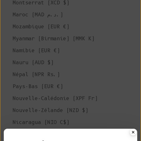
Montserrat (XCD $)
Maroc (MAD د.م.)
Mozambique (EUR €)
Myanmar (Birmanie) (MMK K)
Namibie (EUR €)
Nauru (AUD $)
Népal (NPR Rs.)
Pays-Bas (EUR €)
Nouvelle-Calédonie (XPF Fr)
Nouvelle-Zélande (NZD $)
Nicaragua (NIO C$)
Niger (XOF Fr)