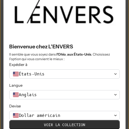
Nigeria (NGN ₦)
Niue (NZD $)
Île Norfolk (AUD $)
Macédoine du Nord (MKD ден)
Bienvenue chez L'ENVERS
Norvège (EUR €)
Il semble que vous soyez dans
l'Ohio
,
aux États-Unis
. Choisissez
l'option qui vous convient le mieux :
Oman (EUR €)
Expédier à
Pakistan (PKR ₨)
États-Unis
Territoires palestiniens (ILS ₪)
Langue
Panama (USD $)
Anglais
Papouasie-Nouvelle-Guinée (PGK K)
Devise
Paraguay (PYG ₲)
Dollar américain
VOIR LA COLLECTION
Pérou (PEN S/)