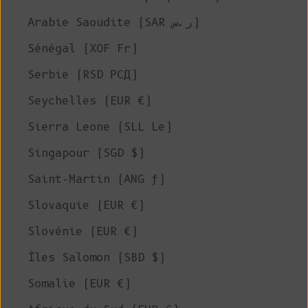
Arabie Saoudite (SAR ر.س)
Sénégal (XOF Fr)
Serbie (RSD РСД)
Seychelles (EUR €)
Sierra Leone (SLL Le)
Singapour (SGD $)
Saint-Martin (ANG ƒ)
Slovaquie (EUR €)
Slovénie (EUR €)
Îles Salomon (SBD $)
Somalie (EUR €)