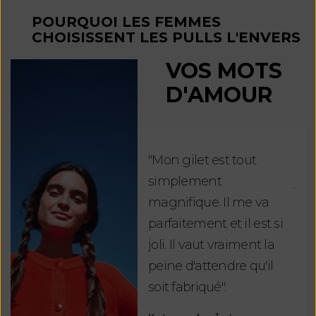
POURQUOI LES FEMMES
CHOISISSENT LES PULLS L'ENVERS
VOS MOTS
D'AMOUR
"Mon gilet est tout
"Ch
simplement
jus
magnifique. Il me va
re
parfaitement et il est si
auj
joli. Il vaut vraiment la
sui
peine d'attendre qu'il
de 
soit fabriqué".
mag
fai