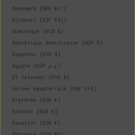
Danemark (DKK kr.)
Djibouti (DJF Fdj)
Dominique (XCD $)
République dominicaine (DOP $)
Équateur (USD $)
Égypte (EGP ج.م)
El Salvador (USD $)
Guinée équatoriale (XAF CFA)
Erythrée (EUR €)
Estonie (EUR €)
Eswatini (EUR €)
Éthiopie (ETB Br)