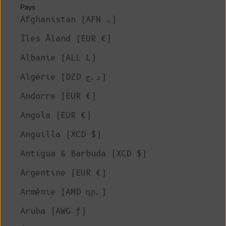
Pays
Afghanistan (AFN ؋)
Îles Åland (EUR €)
Albanie (ALL L)
Algérie (DZD د.ج)
Andorre (EUR €)
Angola (EUR €)
Anguilla (XCD $)
Antigua & Barbuda (XCD $)
Argentine (EUR €)
Arménie (AMD դր.)
Aruba (AWG ƒ)