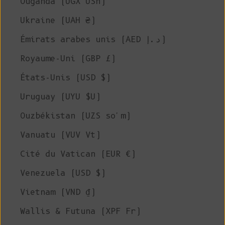
Ouganda (UGX USh)
Ukraine (UAH ₴)
Émirats arabes unis (AED د.إ)
Royaume-Uni (GBP £)
États-Unis (USD $)
Uruguay (UYU $U)
Ouzbékistan (UZS so'm)
Vanuatu (VUV Vt)
Cité du Vatican (EUR €)
Venezuela (USD $)
Vietnam (VND ₫)
Wallis & Futuna (XPF Fr)