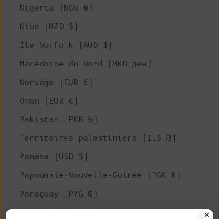
Nigeria (NGN ₦)
Niue (NZD $)
Île Norfolk (AUD $)
Macédoine du Nord (MKD ден)
Norvège (EUR €)
Oman (EUR €)
Pakistan (PKR ₨)
Territoires palestiniens (ILS ₪)
Panama (USD $)
Papouasie-Nouvelle-Guinée (PGK K)
Paraguay (PYG ₲)
Pérou (PEN S/)