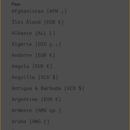
Pays
Afghanistan (AFN ؋)
Îles Åland (EUR €)
Albanie (ALL L)
Algérie (DZD د.ج)
Andorre (EUR €)
Angola (EUR €)
Anguilla (XCD $)
Antigua & Barbuda (XCD $)
Argentine (EUR €)
Arménie (AMD դր.)
Aruba (AWG ƒ)