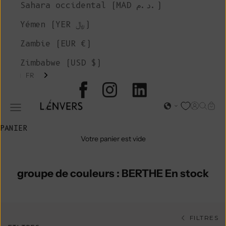
Sahara occidental (MAD د.م.)
Yémen (YER ﷼)
Zambie (EUR €)
Zimbabwe (USD $)
FR
L'ENVERS
Page d'o
Recher
Char
Ouvrir le menu de navigation
PANIER
Votre panier est vide
groupe de couleurs : BERTHE En stock
FILTRES