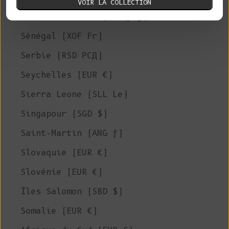
VOIR LA COLLECTION
Arabie Saoudite (SAR ر.س)
Sénégal (XOF Fr)
Serbie (RSD РСД)
Seychelles (EUR €)
Sierra Leone (SLL Le)
Singapour (SGD $)
Saint-Martin (ANG ƒ)
Slovaquie (EUR €)
Slovénie (EUR €)
Îles Salomon (SBD $)
Somalie (EUR €)