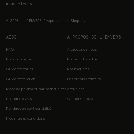
nous vivons.
© 2026 - L'ENVERS
Propulsé par Shopify
GAGNEZ UNE CARTE
CADEAU DE 200 EUROS*
AIDE
À PROPOS DE L'ENVERS
Inscrivez-vous pour bénéficier d'un accès
FAQ
À propos de nous
anticipé aux éditions limitées, aux lancements
de précommandes, aux conseils en matière de
Nous contacter
Notre philosophie
slow fashion et aux annonces de pop-up.
* Un gagnant tiré au sort par mois
Guide des tailles
Nos matières
Courriel :
Guide d'entretien
Des clients satisfaits
Mode de paiement par mensualités
Actualités
C'EST PAR ICI
Politique d'avis
Où nous trouver
En vous inscrivant, vous acceptez de recevoir des
Politique de confidentialité
courriels de marketing.
Modalités et conditions
Non, merci