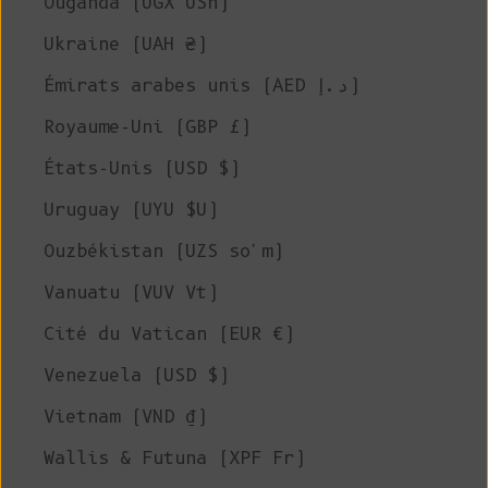
Ouganda (UGX USh)
Ukraine (UAH ₴)
Émirats arabes unis (AED د.إ)
Royaume-Uni (GBP £)
États-Unis (USD $)
Uruguay (UYU $U)
Ouzbékistan (UZS so'm)
Vanuatu (VUV Vt)
Cité du Vatican (EUR €)
Venezuela (USD $)
Vietnam (VND ₫)
Wallis & Futuna (XPF Fr)