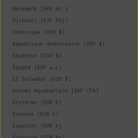
Danemark (DKK kr.)
Djibouti (DJF Fdj)
Dominique (XCD $)
République dominicaine (DOP $)
Équateur (USD $)
Égypte (EGP ج.م)
El Salvador (USD $)
Guinée équatoriale (XAF CFA)
Erythrée (EUR €)
Estonie (EUR €)
Eswatini (EUR €)
Éthiopie (ETB Br)