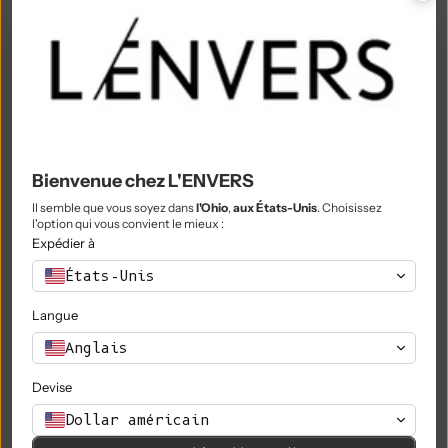
Philippines (PHP ₱)
Îles Pitcairn (NZD $)
Pologne (PLN zł)
Portugal (EUR €)
Qatar (QAR ر.ق)
Bienvenue chez L'ENVERS
Il semble que vous soyez dans
l'Ohio
,
aux États-Unis
. Choisissez
Réunion (EUR €)
l'option qui vous convient le mieux :
Expédier à
Roumanie (RON Lei)
États-Unis
Russie (EUR €)
Langue
Rwanda (RWF FRw)
Anglais
Samoa (WST T)
Devise
Saint-Marin (EUR €)
Dollar américain
São Tomé & Príncipe (STD Db)