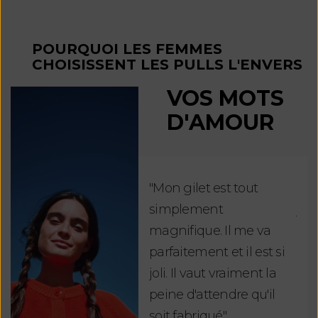
POURQUOI LES FEMMES
CHOISISSENT LES PULLS L'ENVERS
VOS MOTS
D'AMOUR
"Mon gilet est tout
"Ch
simplement
jus
magnifique. Il me va
re
parfaitement et il est si
auj
joli. Il vaut vraiment la
sui
peine d'attendre qu'il
de 
soit fabriqué".
mag