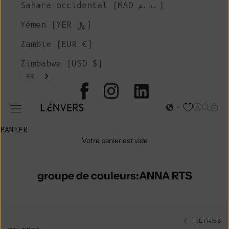
Sahara occidental (MAD د.م.)
Yémen (YER ﷼)
Zambie (EUR €)
Zimbabwe (USD $)
FR
L'ENVERS
Page d'o
Recher
Char
Ouvrir le menu de navigation
PANIER
Votre panier est vide
groupe de couleurs:ANNA RTS
FILTRES