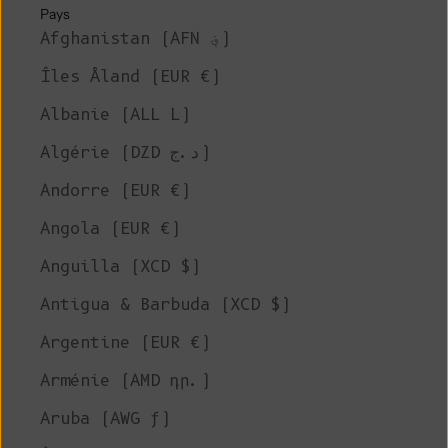
Pays
Afghanistan (AFN ؋)
Îles Åland (EUR €)
Albanie (ALL L)
Algérie (DZD د.ج)
Andorre (EUR €)
Angola (EUR €)
Anguilla (XCD $)
Antigua & Barbuda (XCD $)
Argentine (EUR €)
Arménie (AMD դր.)
Aruba (AWG ƒ)