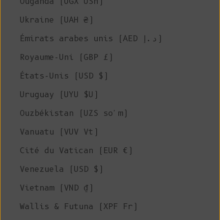
Ouganda (UGX USh)
Ukraine (UAH ₴)
Émirats arabes unis (AED د.إ)
Royaume-Uni (GBP £)
États-Unis (USD $)
Uruguay (UYU $U)
Ouzbékistan (UZS so'm)
Vanuatu (VUV Vt)
Cité du Vatican (EUR €)
Venezuela (USD $)
Vietnam (VND ₫)
Wallis & Futuna (XPF Fr)