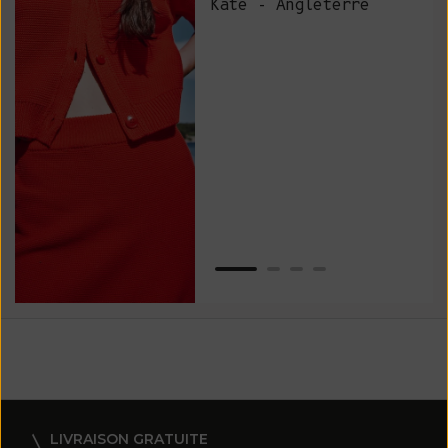
Kate - Angleterre
raf
tou
vos
ser
Van
LIVRAISON GRATUITE