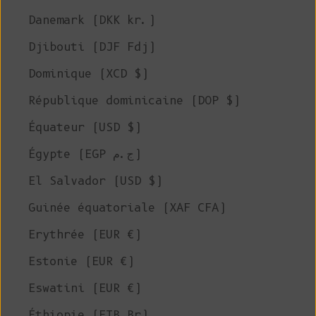
Danemark (DKK kr.)
Djibouti (DJF Fdj)
Dominique (XCD $)
République dominicaine (DOP $)
Équateur (USD $)
Égypte (EGP ج.م)
El Salvador (USD $)
Guinée équatoriale (XAF CFA)
Erythrée (EUR €)
Estonie (EUR €)
Eswatini (EUR €)
Éthiopie (ETB Br)