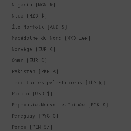
Nigeria (NGN ₦)
Niue (NZD $)
Île Norfolk (AUD $)
Macédoine du Nord (MKD ден)
Norvège (EUR €)
Oman (EUR €)
Pakistan (PKR ₨)
Territoires palestiniens (ILS ₪)
Panama (USD $)
Papouasie-Nouvelle-Guinée (PGK K)
Paraguay (PYG ₲)
Pérou (PEN S/)