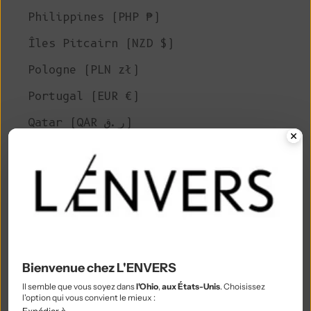
Philippines (PHP ₱)
Îles Pitcairn (NZD $)
Pologne (PLN zł)
Portugal (EUR €)
Qatar (QAR ر.ق)
Réunion (EUR €)
Roumanie (RON Lei)
Russie (EUR €)
Rwanda (RWF FRw)
Samoa (WST T)
Bienvenue chez L'ENVERS
Saint-Marin (EUR €)
Il semble que vous soyez dans
l'Ohio
,
aux États-Unis
. Choisissez
l'option qui vous convient le mieux :
São Tomé & Príncipe (STD Db)