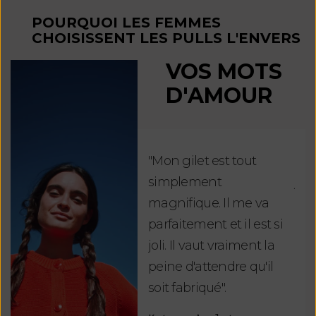
POURQUOI LES FEMMES
CHOISISSENT LES PULLS L'ENVERS
VOS MOTS
D'AMOUR
"Mon gilet est tout
"Ch
simplement
jus
magnifique. Il me va
re
parfaitement et il est si
auj
joli. Il vaut vraiment la
sui
peine d'attendre qu'il
de 
soit fabriqué".
mag
fai