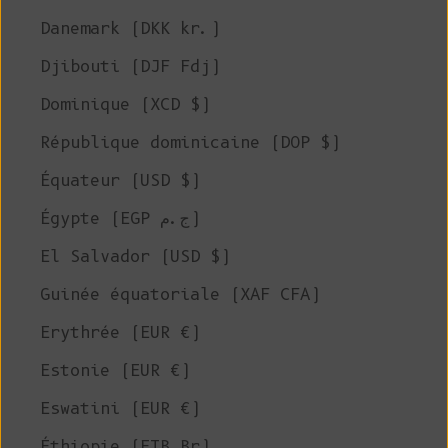
Danemark (DKK kr.)
Djibouti (DJF Fdj)
Dominique (XCD $)
République dominicaine (DOP $)
Équateur (USD $)
Égypte (EGP ج.م)
El Salvador (USD $)
Guinée équatoriale (XAF CFA)
Erythrée (EUR €)
Estonie (EUR €)
Eswatini (EUR €)
Éthiopie (ETB Br)