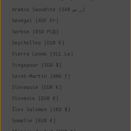
Arabie Saoudite (SAR ر.س)
Sénégal (XOF Fr)
Serbie (RSD РСД)
Seychelles (EUR €)
Sierra Leone (SLL Le)
Singapour (SGD $)
Saint-Martin (ANG ƒ)
Slovaquie (EUR €)
Slovénie (EUR €)
Îles Salomon (SBD $)
Somalie (EUR €)