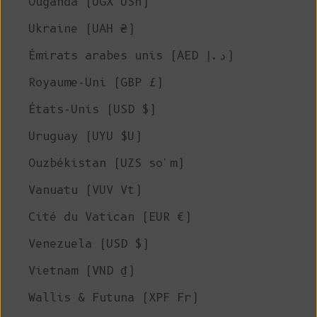
Ouganda (UGX USh)
Ukraine (UAH ₴)
Émirats arabes unis (AED د.إ)
Royaume-Uni (GBP £)
États-Unis (USD $)
Uruguay (UYU $U)
Ouzbékistan (UZS so'm)
Vanuatu (VUV Vt)
Cité du Vatican (EUR €)
Venezuela (USD $)
Vietnam (VND ₫)
Wallis & Futuna (XPF Fr)