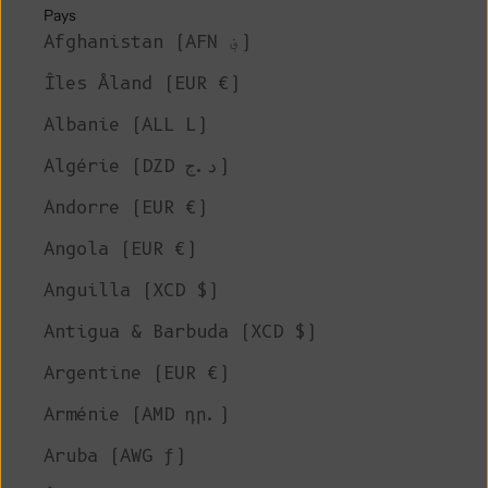
Pays
Afghanistan (AFN ؋)
Îles Åland (EUR €)
Albanie (ALL L)
Algérie (DZD د.ج)
Andorre (EUR €)
Angola (EUR €)
Anguilla (XCD $)
Antigua & Barbuda (XCD $)
Argentine (EUR €)
Arménie (AMD դր.)
Aruba (AWG ƒ)