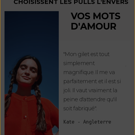
CHOISISSENT LES PULLS L'ENVERS
VOS MOTS
D'AMOUR
"Mon gilet est tout
"Ch
simplement
jus
magnifique. Il me va
re
parfaitement et il est si
auj
joli. Il vaut vraiment la
sui
peine d'attendre qu'il
de 
soit fabriqué".
mag
fai
Kate - Angleterre
raf