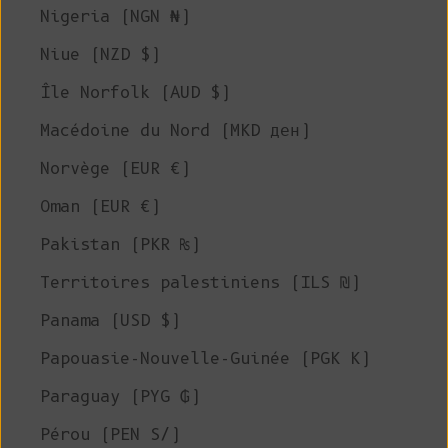
Nigeria (NGN ₦)
Niue (NZD $)
Île Norfolk (AUD $)
Macédoine du Nord (MKD ден)
Norvège (EUR €)
Oman (EUR €)
Pakistan (PKR ₨)
Territoires palestiniens (ILS ₪)
Panama (USD $)
Papouasie-Nouvelle-Guinée (PGK K)
Paraguay (PYG ₲)
Pérou (PEN S/)