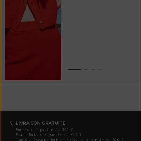
tou
vos
ser
Van
LIVRAISON GRATUITE
Europe : à partir de 300 €
États-Unis : à partir de 410 €
Canada, Royaume-Uni et Suisse : à partir de 320 €