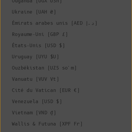
Ouganda (UGX USh)
Ukraine (UAH ₴)
Émirats arabes unis (AED د.إ)
Royaume-Uni (GBP £)
États-Unis (USD $)
Uruguay (UYU $U)
Ouzbékistan (UZS so'm)
Vanuatu (VUV Vt)
Cité du Vatican (EUR €)
Venezuela (USD $)
Vietnam (VND ₫)
Wallis & Futuna (XPF Fr)