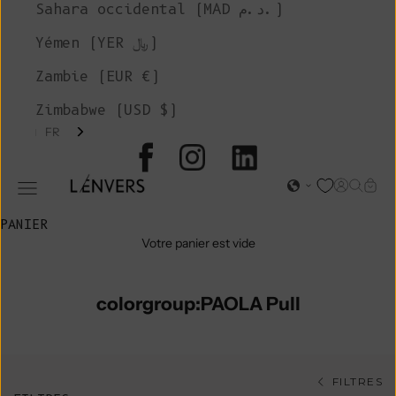
Sahara occidental (MAD د.م.)
Yémen (YER ﷼)
Zambie (EUR €)
Zimbabwe (USD $)
FR
L'ENVERS
Page d'o
Recher
Char
Ouvrir le menu de navigation
PANIER
Votre panier est vide
colorgroup:PAOLA Pull
FILTRES