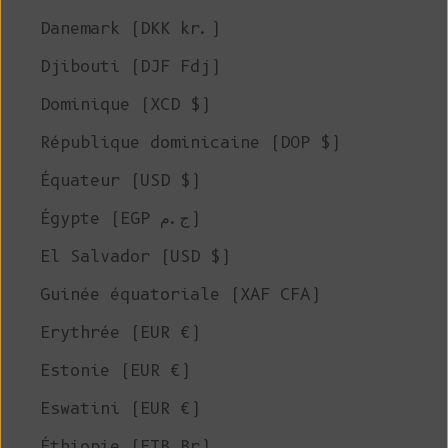
Danemark (DKK kr.)
Djibouti (DJF Fdj)
Dominique (XCD $)
République dominicaine (DOP $)
Équateur (USD $)
Égypte (EGP ج.م)
El Salvador (USD $)
Guinée équatoriale (XAF CFA)
Erythrée (EUR €)
Estonie (EUR €)
Eswatini (EUR €)
Éthiopie (ETB Br)