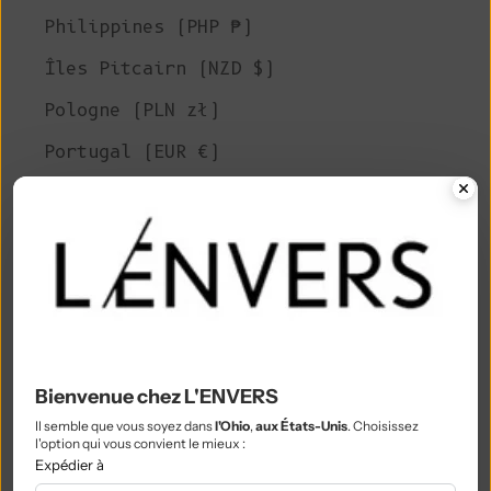
Philippines (PHP ₱)
Îles Pitcairn (NZD $)
Pologne (PLN zł)
Portugal (EUR €)
Qatar (QAR ر.ق)
Réunion (EUR €)
Roumanie (RON Lei)
Russie (EUR €)
Rwanda (RWF FRw)
Bienvenue chez L'ENVERS
Samoa (WST T)
Il semble que vous soyez dans
l'Ohio
,
aux États-Unis
. Choisissez
Saint-Marin (EUR €)
l'option qui vous convient le mieux :
Expédier à
São Tomé & Príncipe (STD Db)