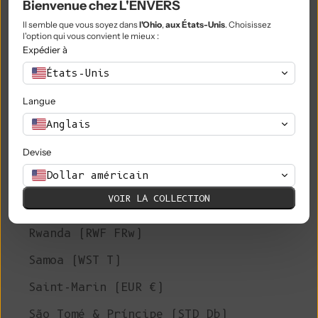
Bienvenue chez L'ENVERS
Philippines (PHP ₱)
Il semble que vous soyez dans
l'Ohio
,
aux États-Unis
. Choisissez
l'option qui vous convient le mieux :
Îles Pitcairn (NZD $)
Expédier à
Pologne (PLN zł)
États-Unis
Portugal (EUR €)
Langue
Anglais
Qatar (QAR ر.ق)
Réunion (EUR €)
Devise
Dollar américain
Roumanie (RON Lei)
VOIR LA COLLECTION
Russie (EUR €)
Rwanda (RWF FRw)
Samoa (WST T)
Saint-Marin (EUR €)
São Tomé & Príncipe (STD Db)