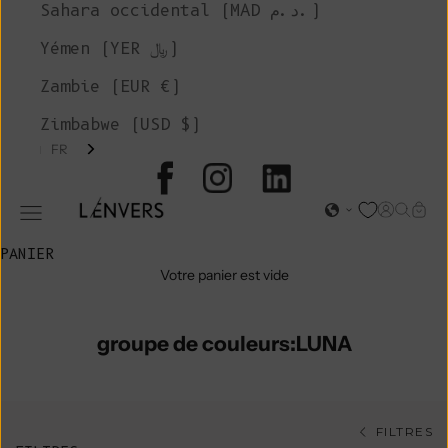
Sahara occidental (MAD د.م.)
Yémen (YER ﷼)
Zambie (EUR €)
Zimbabwe (USD $)
FR
L'ENVERS
Page d'o
Recher
Char
Ouvrir le menu de navigation
PANIER
Votre panier est vide
groupe de couleurs:LUNA
FILTRES