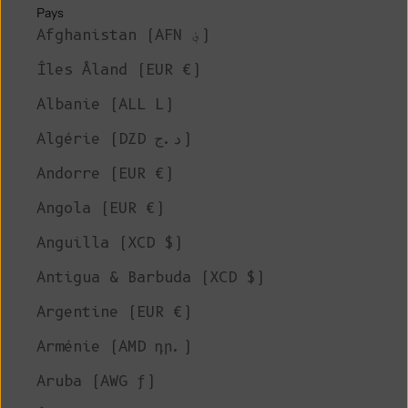
Pays
Afghanistan (AFN ؋)
Îles Åland (EUR €)
Albanie (ALL L)
Algérie (DZD د.ج)
Andorre (EUR €)
Angola (EUR €)
Anguilla (XCD $)
Antigua & Barbuda (XCD $)
Argentine (EUR €)
Arménie (AMD դր.)
Aruba (AWG ƒ)