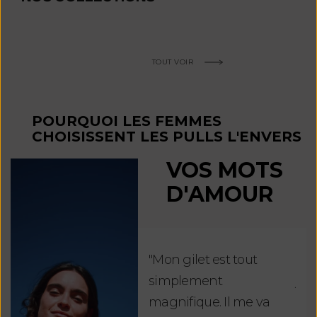
TOUT VOIR
POURQUOI LES FEMMES
CHOISISSENT LES PULLS L'ENVERS
VOS MOTS
D'AMOUR
"Mon gilet est tout
"Ch
simplement
jus
magnifique. Il me va
re