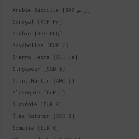
Arabie Saoudite (SAR ر.س)
Sénégal (XOF Fr)
Serbie (RSD РСД)
Seychelles (EUR €)
Sierra Leone (SLL Le)
Singapour (SGD $)
Saint-Martin (ANG ƒ)
Slovaquie (EUR €)
Slovénie (EUR €)
Îles Salomon (SBD $)
Somalie (EUR €)