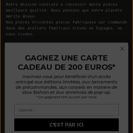
Notre mission consiste à concevoir moins pièces
meilleure qualité. Nous pensons que notre planète
mérite mieux.
Nos pièces tricotées pièces fabriquées sur commande
dans des ateliers familiaux situés en Espagne, où
nous vivons.
© 2026 - L'ENVERS
Propulsé par Shopify
GAGNEZ UNE CARTE
CADEAU DE 200 EUROS*
AIDE
À PROPOS DE L'ENVERS
Inscrivez-vous pour bénéficier d'un accès
FAQ
À propos de nous
anticipé aux éditions limitées, aux lancements
de précommandes, aux conseils en matière de
Nous contacter
Notre philosophie
slow fashion et aux annonces de pop-up.
* Un gagnant tiré au sort par mois
Guide des tailles
Nos matières
Courriel :
Guide d'entretien
Des clients satisfaits
Mode de paiement par mensualités
Actualités
C'EST PAR ICI
Politique d'avis
Où nous trouver