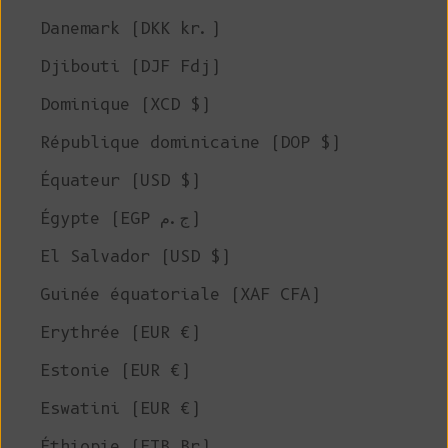
Danemark (DKK kr.)
Djibouti (DJF Fdj)
Dominique (XCD $)
République dominicaine (DOP $)
Équateur (USD $)
Égypte (EGP ج.م)
El Salvador (USD $)
Guinée équatoriale (XAF CFA)
Erythrée (EUR €)
Estonie (EUR €)
Eswatini (EUR €)
Éthiopie (ETB Br)