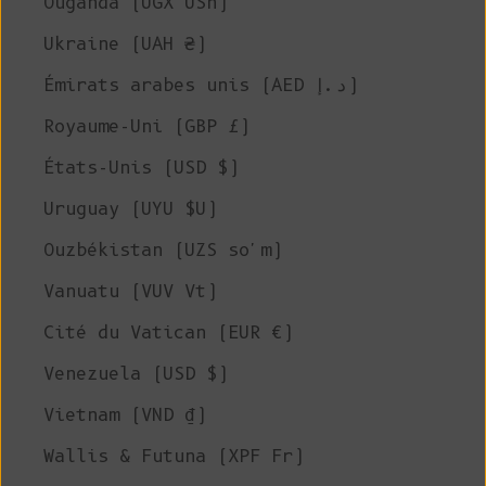
Ouganda (UGX USh)
Ukraine (UAH ₴)
Émirats arabes unis (AED د.إ)
Royaume-Uni (GBP £)
États-Unis (USD $)
Uruguay (UYU $U)
Ouzbékistan (UZS so'm)
Vanuatu (VUV Vt)
Cité du Vatican (EUR €)
Venezuela (USD $)
Vietnam (VND ₫)
Wallis & Futuna (XPF Fr)