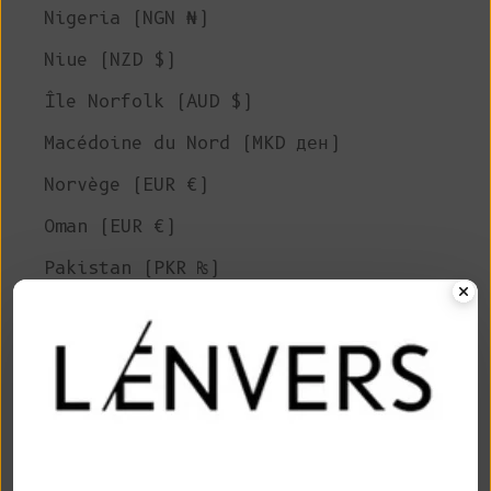
Nigeria (NGN ₦)
Niue (NZD $)
Île Norfolk (AUD $)
Macédoine du Nord (MKD ден)
Norvège (EUR €)
Oman (EUR €)
Pakistan (PKR ₨)
Territoires palestiniens (ILS ₪)
Panama (USD $)
Papouasie-Nouvelle-Guinée (PGK K)
Paraguay (PYG ₲)
Pérou (PEN S/)