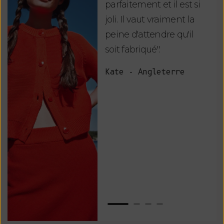
parfaitement et il est si
auj
joli. Il vaut vraiment la
sui
peine d'attendre qu'il
de 
soit fabriqué".
mag
fai
Kate - Angleterre
raf
tou
vos
ser
Van