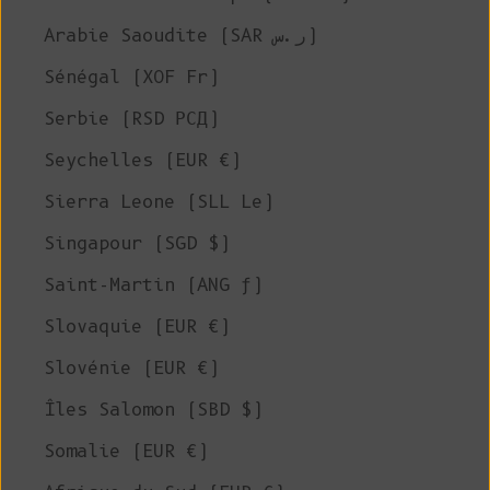
Arabie Saoudite (SAR ر.س)
Sénégal (XOF Fr)
Serbie (RSD РСД)
Seychelles (EUR €)
Sierra Leone (SLL Le)
Singapour (SGD $)
Saint-Martin (ANG ƒ)
Slovaquie (EUR €)
Slovénie (EUR €)
Îles Salomon (SBD $)
Somalie (EUR €)