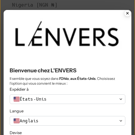
Nigeria (NGN ₦)
Niue (NZD $)
Île Norfolk (AUD $)
Macédoine du Nord (MKD ден)
Norvège (EUR €)
Oman (EUR €)
Bienvenue chez L'ENVERS
Pakistan (PKR ₨)
Il semble que vous soyez dans
l'Ohio
,
aux États-Unis
. Choisissez
l'option qui vous convient le mieux :
Territoires palestiniens (ILS ₪)
Expédier à
Panama (USD $)
États-Unis
Papouasie-Nouvelle-Guinée (PGK K)
Langue
Paraguay (PYG ₲)
Anglais
Pérou (PEN S/)
Devise