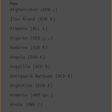
Pays
Afghanistan (AFN ؋)
Îles Åland (EUR €)
Albanie (ALL L)
Algérie (DZD د.ج)
Andorre (EUR €)
Angola (EUR €)
Anguilla (XCD $)
Antigua & Barbuda (XCD $)
Argentine (EUR €)
Arménie (AMD դր.)
Aruba (AWG ƒ)