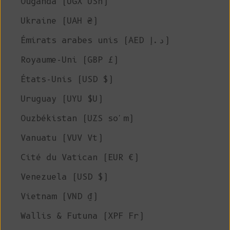
Ouganda (UGX USh)
Ukraine (UAH ₴)
Émirats arabes unis (AED د.إ)
Royaume-Uni (GBP £)
États-Unis (USD $)
Uruguay (UYU $U)
Ouzbékistan (UZS so'm)
Vanuatu (VUV Vt)
Cité du Vatican (EUR €)
Venezuela (USD $)
Vietnam (VND ₫)
Wallis & Futuna (XPF Fr)