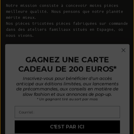
Notre mission consiste à concevoir moins pièces
meilleure qualité. Nous pensons que notre planète
mérite mieux.
Nos pièces tricotées pièces fabriquées sur commande
dans des ateliers familiaux situés en Espagne, où
nous vivons.
© 2026 - L'ENVERS
Propulsé par Shopify
GAGNEZ UNE CARTE
CADEAU DE 200 EUROS*
AIDE
À PROPOS DE L'ENVERS
Inscrivez-vous pour bénéficier d'un accès
FAQ
À propos de nous
anticipé aux éditions limitées, aux lancements
de précommandes, aux conseils en matière de
Nous contacter
Notre philosophie
slow fashion et aux annonces de pop-up.
* Un gagnant tiré au sort par mois
Guide des tailles
Nos matières
Courriel :
Guide d'entretien
Des clients satisfaits
Mode de paiement par mensualités
Actualités
C'EST PAR ICI
Politique d'avis
Où nous trouver