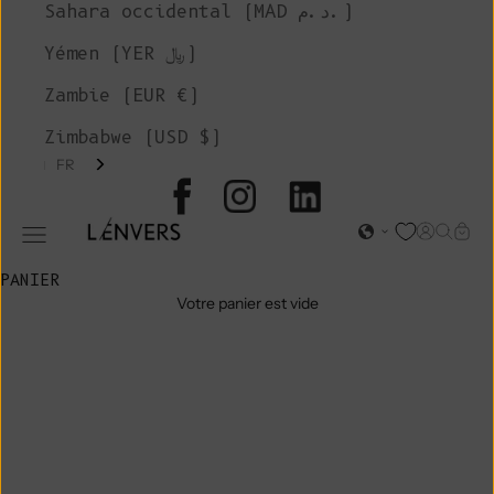
Sahara occidental (MAD د.م.)
Yémen (YER ﷼)
Zambie (EUR €)
Zimbabwe (USD $)
FR
L'ENVERS
Page d'o
Recher
Char
Ouvrir le menu de navigation
PANIER
Votre panier est vide
GROUPE DE
COULEUR :
PANTALON EN