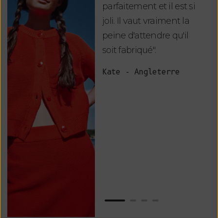
parfaitement et il est si
auj
joli. Il vaut vraiment la
sui
peine d'attendre qu'il
de 
soit fabriqué".
mag
fai
Kate - Angleterre
raf
tou
vos
ser
Van