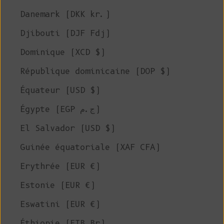
Danemark (DKK kr.)
Djibouti (DJF Fdj)
Dominique (XCD $)
République dominicaine (DOP $)
Équateur (USD $)
Égypte (EGP ج.م)
El Salvador (USD $)
Guinée équatoriale (XAF CFA)
Erythrée (EUR €)
Estonie (EUR €)
Eswatini (EUR €)
Éthiopie (ETB Br)