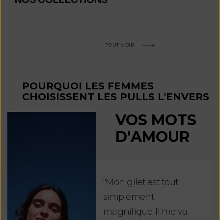
TOUT VOIR
POURQUOI LES FEMMES
CHOISISSENT LES PULLS L'ENVERS
VOS MOTS
D'AMOUR
"Mon gilet est tout
"Ch
simplement
jus
magnifique. Il me va
re