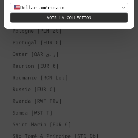
Philippines (PHP ₱)
Dollar américain
VOIR LA COLLECTION
Îles Pitcairn (NZD $)
Pologne (PLN zł)
Portugal (EUR €)
Qatar (QAR ر.ق)
Réunion (EUR €)
Roumanie (RON Lei)
Russie (EUR €)
Rwanda (RWF FRw)
Samoa (WST T)
Saint-Marin (EUR €)
São Tomé & Príncipe (STD Db)