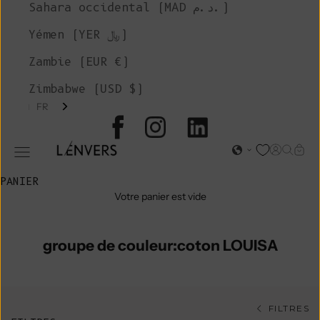
Sahara occidental (MAD د.م.)
Yémen (YER ﷼)
Zambie (EUR €)
Zimbabwe (USD $)
FR
L'ENVERS
Page d'o
Recher
Char
Ouvrir le menu de navigation
PANIER
Votre panier est vide
groupe de couleur:coton LOUISA
FILTRES