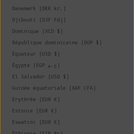
Danemark (DKK kr.)
Djibouti (DJF Fdj)
Dominique (XCD $)
République dominicaine (DOP $)
Équateur (USD $)
Égypte (EGP ج.م)
El Salvador (USD $)
Guinée équatoriale (XAF CFA)
Erythrée (EUR €)
Estonie (EUR €)
Eswatini (EUR €)
Éthiopie (ETB Br)