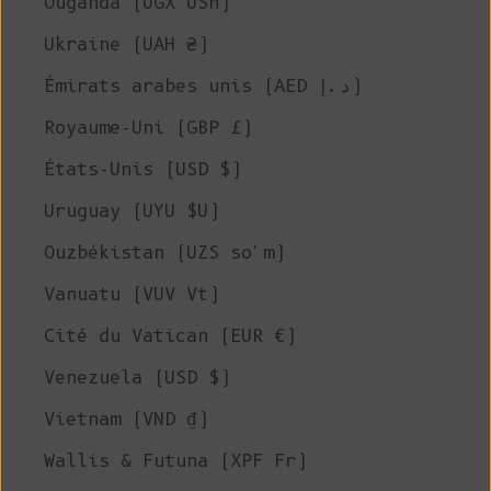
Ouganda (UGX USh)
Ukraine (UAH ₴)
Émirats arabes unis (AED د.إ)
Royaume-Uni (GBP £)
États-Unis (USD $)
Uruguay (UYU $U)
Ouzbékistan (UZS so'm)
Vanuatu (VUV Vt)
Cité du Vatican (EUR €)
Venezuela (USD $)
Vietnam (VND ₫)
Wallis & Futuna (XPF Fr)