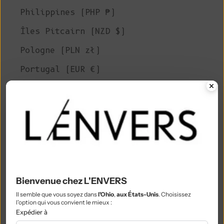
Philippines (PHP ₱)
Îles Pitcairn (NZD $)
Pologne (PLN zł)
Portugal (EUR €)
Qatar (QAR ر.ق)
Réunion (EUR €)
Roumanie (RON Lei)
Russie (EUR €)
Rwanda (RWF FRw)
Bienvenue chez L'ENVERS
Samoa (WST T)
Il semble que vous soyez dans
l'Ohio
,
aux États-Unis
. Choisissez
Saint-Marin (EUR €)
l'option qui vous convient le mieux :
Expédier à
São Tomé & Príncipe (STD Db)