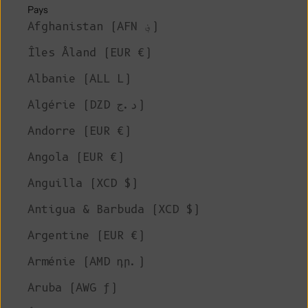
Pays
Afghanistan (AFN ؋)
Îles Åland (EUR €)
Albanie (ALL L)
Algérie (DZD د.ج)
Andorre (EUR €)
Angola (EUR €)
Anguilla (XCD $)
Antigua & Barbuda (XCD $)
Argentine (EUR €)
Arménie (AMD դր.)
Aruba (AWG ƒ)