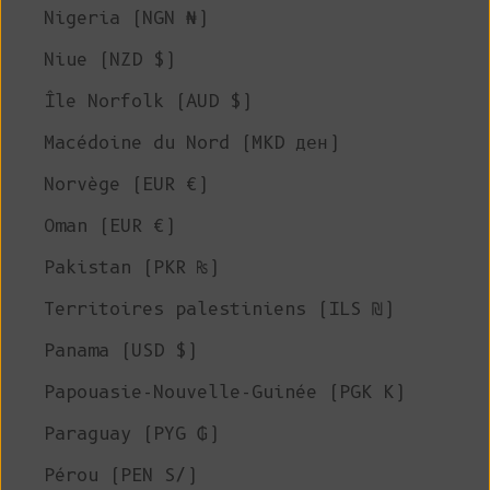
Nigeria (NGN ₦)
Niue (NZD $)
Île Norfolk (AUD $)
Macédoine du Nord (MKD ден)
Norvège (EUR €)
Oman (EUR €)
Pakistan (PKR ₨)
Territoires palestiniens (ILS ₪)
Panama (USD $)
Papouasie-Nouvelle-Guinée (PGK K)
Paraguay (PYG ₲)
Pérou (PEN S/)