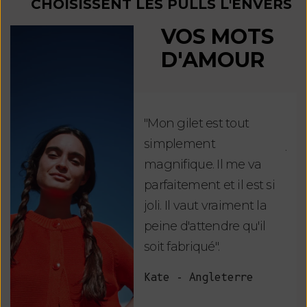
CHOISISSENT LES PULLS L'ENVERS
VOS MOTS
D'AMOUR
"Mon gilet est tout
"Ch
simplement
jus
magnifique. Il me va
re
parfaitement et il est si
auj
joli. Il vaut vraiment la
sui
peine d'attendre qu'il
de 
soit fabriqué".
mag
fai
Kate - Angleterre
raf