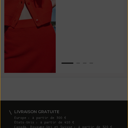
tou
vos
ser
Van
LIVRAISON GRATUITE
Europe : à partir de 300 €
États-Unis : à partir de 410 €
Canada, Royaume-Uni et Suisse : à partir de 320 €