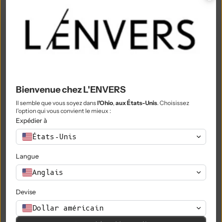
Philippines (PHP ₱)
Îles Pitcairn (NZD $)
Pologne (PLN zł)
Portugal (EUR €)
Qatar (QAR ر.ق)
Bienvenue chez L'ENVERS
Il semble que vous soyez dans
l'Ohio
,
aux États-Unis
. Choisissez
Réunion (EUR €)
l'option qui vous convient le mieux :
Expédier à
Roumanie (RON Lei)
États-Unis
Russie (EUR €)
Langue
Rwanda (RWF FRw)
Anglais
Samoa (WST T)
Devise
Saint-Marin (EUR €)
Dollar américain
São Tomé & Príncipe (STD Db)