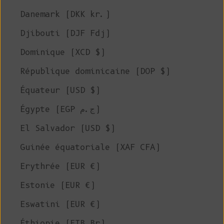
Danemark (DKK kr.)
Djibouti (DJF Fdj)
Dominique (XCD $)
République dominicaine (DOP $)
Équateur (USD $)
Égypte (EGP ج.م)
El Salvador (USD $)
Guinée équatoriale (XAF CFA)
Erythrée (EUR €)
Estonie (EUR €)
Eswatini (EUR €)
Éthiopie (ETB Br)