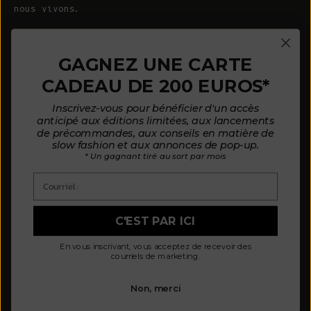
nous vivons.
© 2026 - L'ENVERS
Propulsé par Shopify
GAGNEZ UNE CARTE
CADEAU DE 200 EUROS*
AIDE
À PROPOS DE L'ENVERS
Inscrivez-vous pour bénéficier d'un accès
FAQ
À propos de nous
anticipé aux éditions limitées, aux lancements
de précommandes, aux conseils en matière de
Nous contacter
Notre philosophie
slow fashion et aux annonces de pop-up.
* Un gagnant tiré au sort par mois
Guide des tailles
Nos matières
Courriel :
Guide d'entretien
Des clients satisfaits
Mode de paiement par mensualités
Actualités
C'EST PAR ICI
Politique d'avis
Où nous trouver
En vous inscrivant, vous acceptez de recevoir des
Politique de confidentialité
courriels de marketing.
Modalités et conditions
Non, merci