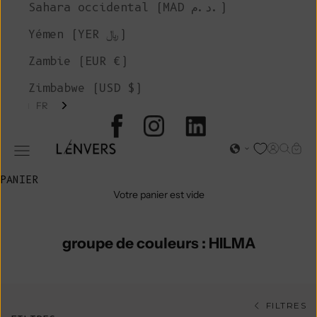
Sahara occidental (MAD د.م.)
Yémen (YER ﷼)
Zambie (EUR €)
Zimbabwe (USD $)
FR
L'ENVERS
Page d'o
Recher
Char
Ouvrir le menu de navigation
PANIER
Votre panier est vide
groupe de couleurs : HILMA
FILTRES