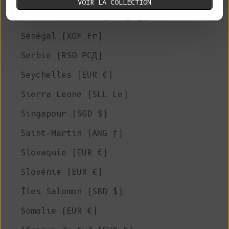
VOIR LA COLLECTION
Arabie Saoudite (SAR ر.س)
Sénégal (XOF Fr)
Serbie (RSD РСД)
Seychelles (EUR €)
Sierra Leone (SLL Le)
Singapour (SGD $)
Saint-Martin (ANG ƒ)
Slovaquie (EUR €)
Slovénie (EUR €)
Îles Salomon (SBD $)
Somalie (EUR €)