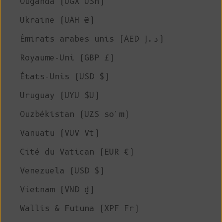
Ouganda (UGX USh)
Ukraine (UAH ₴)
Émirats arabes unis (AED د.إ)
Royaume-Uni (GBP £)
États-Unis (USD $)
Uruguay (UYU $U)
Ouzbékistan (UZS so'm)
Vanuatu (VUV Vt)
Cité du Vatican (EUR €)
Venezuela (USD $)
Vietnam (VND ₫)
Wallis & Futuna (XPF Fr)