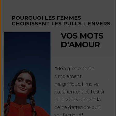
POURQUOI LES FEMMES
CHOISISSENT LES PULLS L'ENVERS
VOS MOTS
D'AMOUR
"Mon gilet est tout
"Ch
simplement
jus
magnifique. Il me va
re
parfaitement et il est si
auj
joli. Il vaut vraiment la
sui
peine d'attendre qu'il
de 
soit fabriqué".
mag