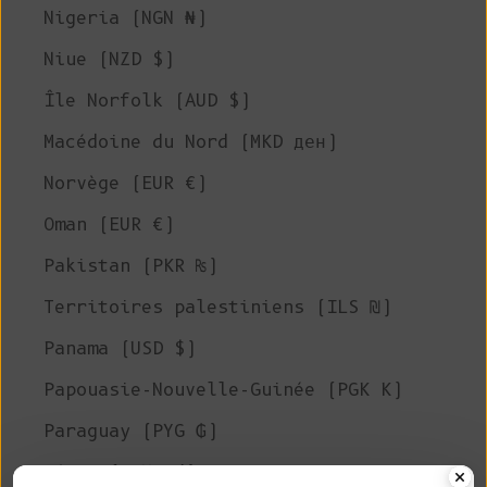
Nigeria (NGN ₦)
Niue (NZD $)
Île Norfolk (AUD $)
Macédoine du Nord (MKD ден)
Norvège (EUR €)
Oman (EUR €)
Pakistan (PKR ₨)
Territoires palestiniens (ILS ₪)
Panama (USD $)
Papouasie-Nouvelle-Guinée (PGK K)
Paraguay (PYG ₲)
Pérou (PEN S/)