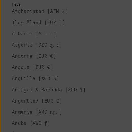
Pays
Afghanistan (AFN ؋)
Îles Åland (EUR €)
Albanie (ALL L)
Algérie (DZD د.ج)
Andorre (EUR €)
Angola (EUR €)
Anguilla (XCD $)
Antigua & Barbuda (XCD $)
Argentine (EUR €)
Arménie (AMD դր.)
Aruba (AWG ƒ)