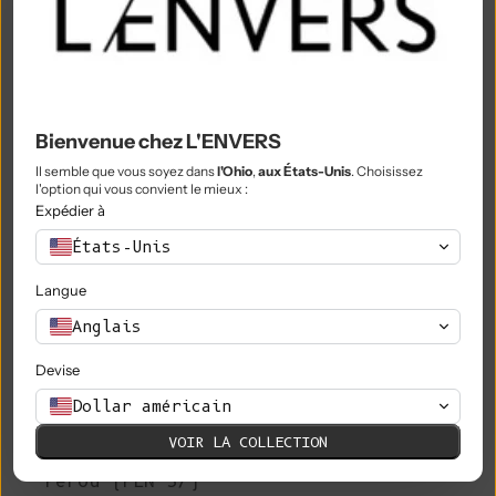
Nigeria (NGN ₦)
Niue (NZD $)
Île Norfolk (AUD $)
Bienvenue chez L'ENVERS
Macédoine du Nord (MKD ден)
Il semble que vous soyez dans
l'Ohio
,
aux États-Unis
. Choisissez
Norvège (EUR €)
l'option qui vous convient le mieux :
Expédier à
Oman (EUR €)
États-Unis
Pakistan (PKR ₨)
Langue
Territoires palestiniens (ILS ₪)
Anglais
Panama (USD $)
Devise
Papouasie-Nouvelle-Guinée (PGK K)
Dollar américain
Paraguay (PYG ₲)
VOIR LA COLLECTION
Pérou (PEN S/)