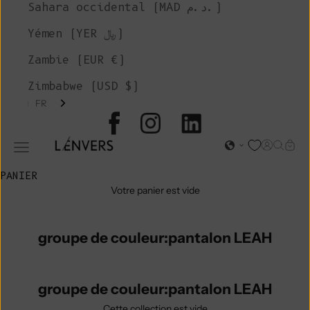
Sahara occidental (MAD د.م.)
Yémen (YER ﷼)
Zambie (EUR €)
Zimbabwe (USD $)
FR
L'ENVERS
Page d'o
Recher
Char
Ouvrir le menu de navigation
PANIER
Votre panier est vide
groupe de couleur:pantalon LEAH
groupe de couleur:pantalon LEAH
Cette collection est vide