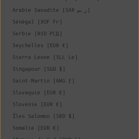
Arabie Saoudite (SAR ر.س)
Sénégal (XOF Fr)
Serbie (RSD РСД)
Seychelles (EUR €)
Sierra Leone (SLL Le)
Singapour (SGD $)
Saint-Martin (ANG ƒ)
Slovaquie (EUR €)
Slovénie (EUR €)
Îles Salomon (SBD $)
Somalie (EUR €)