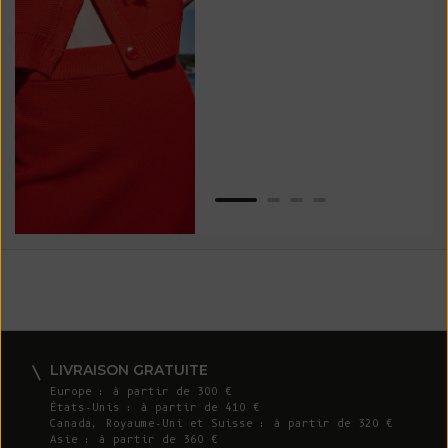
vos
ser
Van
LIVRAISON GRATUITE
Europe : à partir de 300 €
États-Unis : à partir de 410 €
Canada, Royaume-Uni et Suisse : à partir de 320 €
Asie : à partir de 360 €