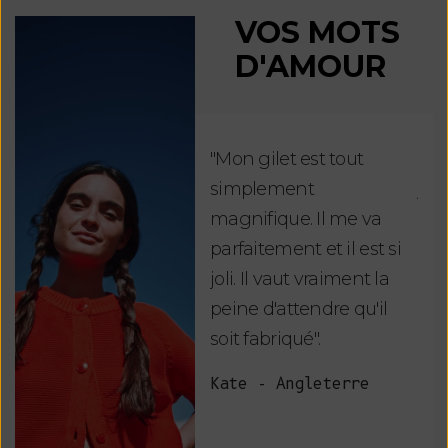
VOS MOTS
D'AMOUR
"Mon gilet est tout
"Ch
simplement
jus
magnifique. Il me va
re
parfaitement et il est si
auj
joli. Il vaut vraiment la
sui
peine d'attendre qu'il
de 
soit fabriqué".
mag
fai
Kate - Angleterre
raf
tou