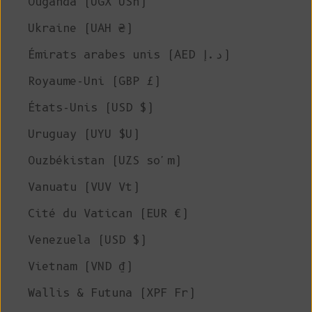
Ouganda (UGX USh)
Ukraine (UAH ₴)
Émirats arabes unis (AED د.إ)
Royaume-Uni (GBP £)
États-Unis (USD $)
Uruguay (UYU $U)
Ouzbékistan (UZS so'm)
Vanuatu (VUV Vt)
Cité du Vatican (EUR €)
Venezuela (USD $)
Vietnam (VND ₫)
Wallis & Futuna (XPF Fr)