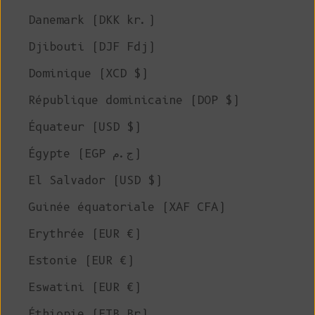
Danemark (DKK kr.)
Djibouti (DJF Fdj)
Dominique (XCD $)
République dominicaine (DOP $)
Équateur (USD $)
Égypte (EGP ج.م)
El Salvador (USD $)
Guinée équatoriale (XAF CFA)
Erythrée (EUR €)
Estonie (EUR €)
Eswatini (EUR €)
Éthiopie (ETB Br)