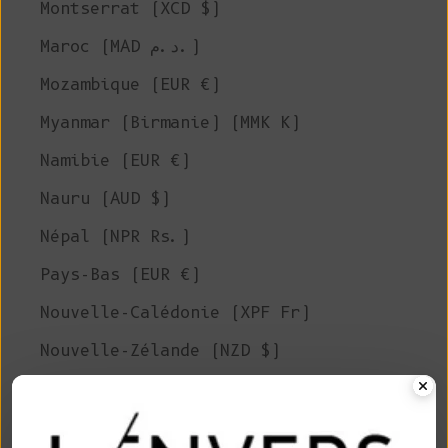
Montserrat (XCD $)
Maroc (MAD د.م.)
Mozambique (EUR €)
Myanmar (Birmanie) (MMK K)
Namibie (EUR €)
Nauru (AUD $)
Népal (NPR Rs.)
Pays-Bas (EUR €)
Nouvelle-Calédonie (XPF Fr)
Nouvelle-Zélande (NZD $)
Nicaragua (NIO C$)
Niger (XOF Fr)