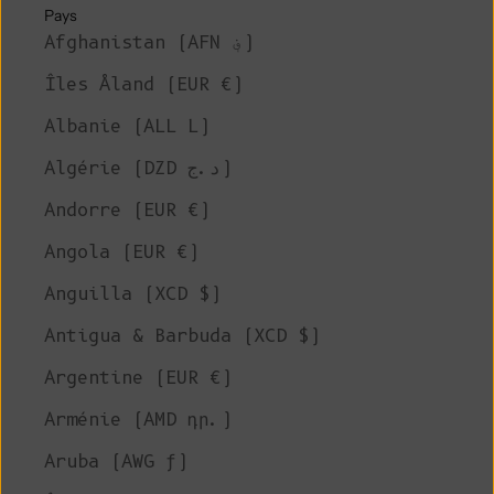
Pays
Afghanistan (AFN ؋)
Îles Åland (EUR €)
Albanie (ALL L)
Algérie (DZD د.ج)
Andorre (EUR €)
Angola (EUR €)
Anguilla (XCD $)
Antigua & Barbuda (XCD $)
Argentine (EUR €)
Arménie (AMD դր.)
Aruba (AWG ƒ)