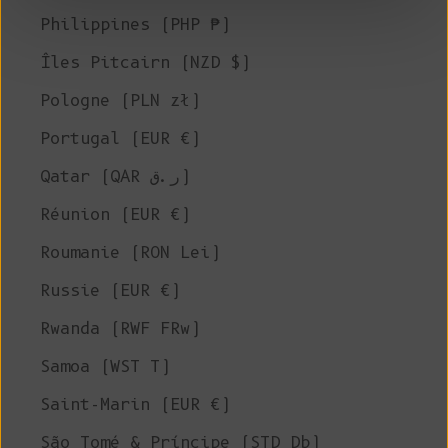
Philippines (PHP ₱)
Îles Pitcairn (NZD $)
Pologne (PLN zł)
Portugal (EUR €)
Qatar (QAR ر.ق)
Réunion (EUR €)
Roumanie (RON Lei)
Russie (EUR €)
Rwanda (RWF FRw)
Samoa (WST T)
Saint-Marin (EUR €)
São Tomé & Príncipe (STD Db)