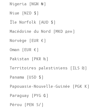
Nigeria (NGN ₦)
Niue (NZD $)
Île Norfolk (AUD $)
Macédoine du Nord (MKD ден)
Norvège (EUR €)
Oman (EUR €)
Pakistan (PKR ₨)
Territoires palestiniens (ILS ₪)
Panama (USD $)
Papouasie-Nouvelle-Guinée (PGK K)
Paraguay (PYG ₲)
Pérou (PEN S/)