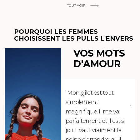
TOUT VOIR
POURQUOI LES FEMMES
CHOISISSENT LES PULLS L'ENVERS
VOS MOTS
D'AMOUR
"Mon gilet est tout
"Ch
simplement
jus
magnifique. Il me va
re
parfaitement et il est si
auj
joli. Il vaut vraiment la
sui
peine d'attendre qu'il
de 