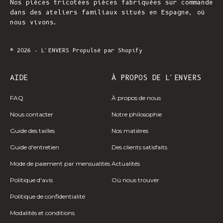
Nos pièces tricotées pièces fabriquées sur commande
dans des ateliers familiaux situés en Espagne, où
nous vivons.
© 2026 - L'ENVERS
Propulsé par Shopify
AIDE
À PROPOS DE L'ENVERS
WIN 
Sign up for 
FAQ
À propos de nous
launches,
Nous contacter
Notre philosophie
* 
Guide des tailles
Nos matières
Email
Guide d'entretien
Des clients satisfaits
Mode de paiement par mensualités
Actualités
Politique d'avis
Où nous trouver
By signin
Politique de confidentialité
Modalités et conditions