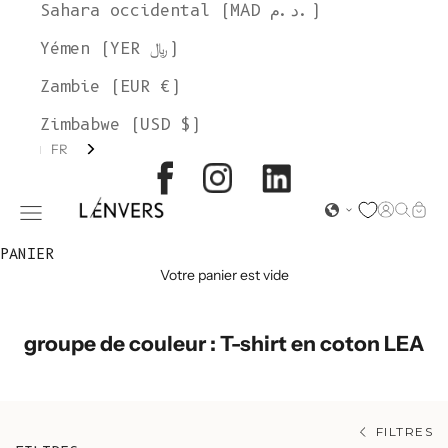
Sahara occidental (MAD د.م.)
Yémen (YER ﷼)
Zambie (EUR €)
Zimbabwe (USD $)
FR
L'ENVERS
Page d'o
Recher
Char
Ouvrir le menu de navigation
PANIER
Votre panier est vide
groupe de couleur : T-shirt en coton LEA
FILTRES