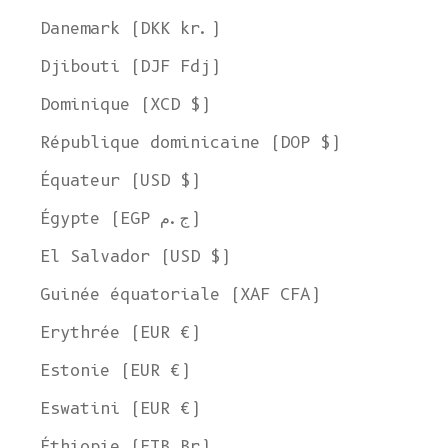
Danemark (DKK kr.)
Djibouti (DJF Fdj)
Dominique (XCD $)
République dominicaine (DOP $)
Équateur (USD $)
Égypte (EGP ج.م)
El Salvador (USD $)
Guinée équatoriale (XAF CFA)
Erythrée (EUR €)
Estonie (EUR €)
Eswatini (EUR €)
Éthiopie (ETB Br)