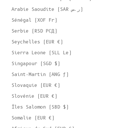
VOIR LA COLLECTION
Arabie Saoudite (SAR ر.س)
Sénégal (XOF Fr)
Serbie (RSD РСД)
Seychelles (EUR €)
Sierra Leone (SLL Le)
Singapour (SGD $)
Saint-Martin (ANG ƒ)
Slovaquie (EUR €)
Slovénie (EUR €)
Îles Salomon (SBD $)
Somalie (EUR €)