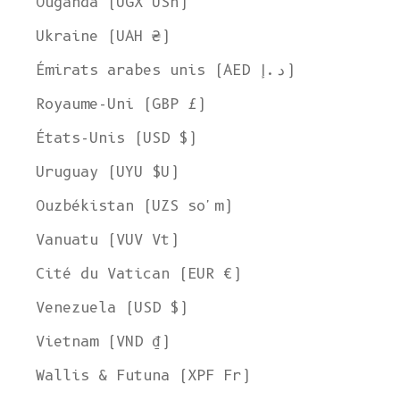
Ouganda (UGX USh)
Ukraine (UAH ₴)
Émirats arabes unis (AED د.إ)
Royaume-Uni (GBP £)
États-Unis (USD $)
Uruguay (UYU $U)
Ouzbékistan (UZS so'm)
Vanuatu (VUV Vt)
Cité du Vatican (EUR €)
Venezuela (USD $)
Vietnam (VND ₫)
Wallis & Futuna (XPF Fr)