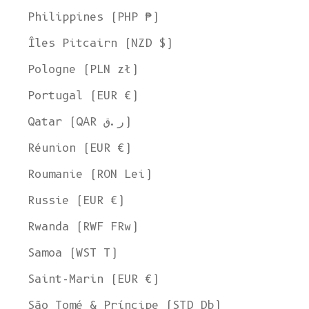
Philippines (PHP ₱)
Îles Pitcairn (NZD $)
Pologne (PLN zł)
Portugal (EUR €)
Qatar (QAR ر.ق)
Bienvenue chez L'ENVERS
Réunion (EUR €)
Il semble que vous soyez dans
l'Ohio
,
aux États-Unis
. Choisissez
l'option qui vous convient le mieux :
Roumanie (RON Lei)
Expédier à
Russie (EUR €)
États-Unis
Rwanda (RWF FRw)
Langue
Anglais
Samoa (WST T)
Devise
Saint-Marin (EUR €)
Dollar américain
São Tomé & Príncipe (STD Db)