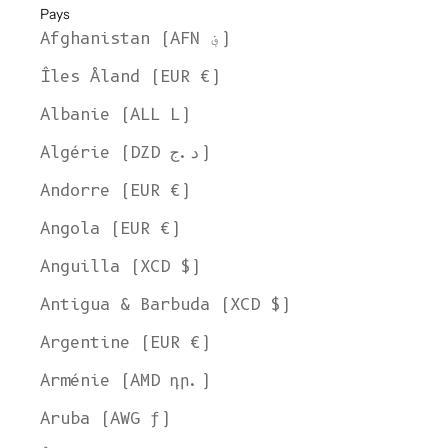
Pays
Afghanistan (AFN ؋)
Îles Åland (EUR €)
Albanie (ALL L)
Algérie (DZD د.ج)
Andorre (EUR €)
Angola (EUR €)
Anguilla (XCD $)
Antigua & Barbuda (XCD $)
Argentine (EUR €)
Arménie (AMD դր.)
Aruba (AWG ƒ)