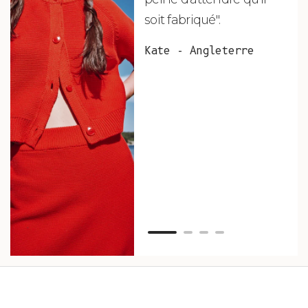
soit fabriqué".
mag
fai
Kate - Angleterre
raf
tou
vos
ser
Van