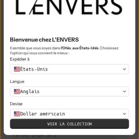
Nigeria (NGN ₦)
Niue (NZD $)
Île Norfolk (AUD $)
Bienvenue chez L'ENVERS
Macédoine du Nord (MKD ден)
Il semble que vous soyez dans
l'Ohio
,
aux États-Unis
. Choisissez
Norvège (EUR €)
l'option qui vous convient le mieux :
Expédier à
Oman (EUR €)
États-Unis
Pakistan (PKR ₨)
Langue
Territoires palestiniens (ILS ₪)
Anglais
Panama (USD $)
Devise
Papouasie-Nouvelle-Guinée (PGK K)
Dollar américain
Paraguay (PYG ₲)
VOIR LA COLLECTION
Pérou (PEN S/)