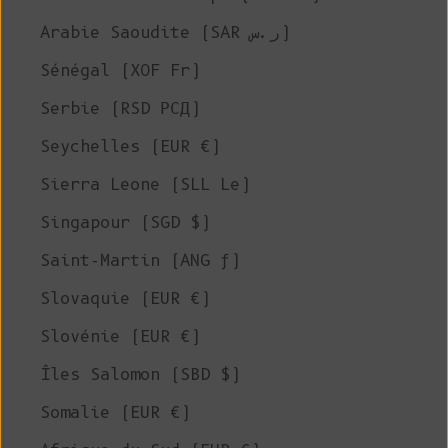
Arabie Saoudite (SAR ر.س)
Sénégal (XOF Fr)
Serbie (RSD РСД)
Seychelles (EUR €)
Sierra Leone (SLL Le)
Singapour (SGD $)
Saint-Martin (ANG ƒ)
Slovaquie (EUR €)
Slovénie (EUR €)
Îles Salomon (SBD $)
Somalie (EUR €)