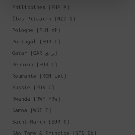
Philippines (PHP ₱)
Îles Pitcairn (NZD $)
Pologne (PLN zł)
Portugal (EUR €)
Qatar (QAR ر.ق)
Réunion (EUR €)
Roumanie (RON Lei)
Russie (EUR €)
Rwanda (RWF FRw)
Samoa (WST T)
Saint-Marin (EUR €)
São Tomé & Príncipe (STD Db)