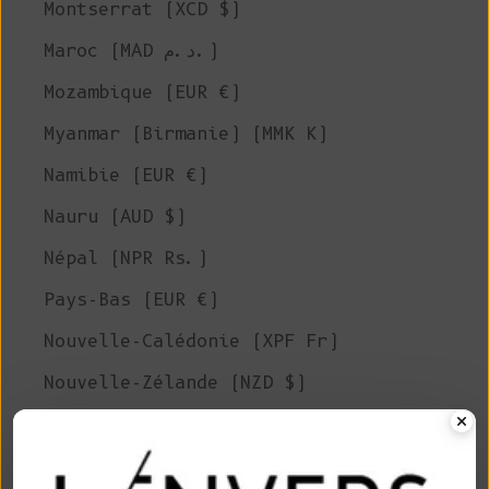
Montserrat (XCD $)
Maroc (MAD د.م.)
Mozambique (EUR €)
Myanmar (Birmanie) (MMK K)
Namibie (EUR €)
Nauru (AUD $)
Népal (NPR Rs.)
Pays-Bas (EUR €)
Nouvelle-Calédonie (XPF Fr)
Nouvelle-Zélande (NZD $)
Nicaragua (NIO C$)
Niger (XOF Fr)