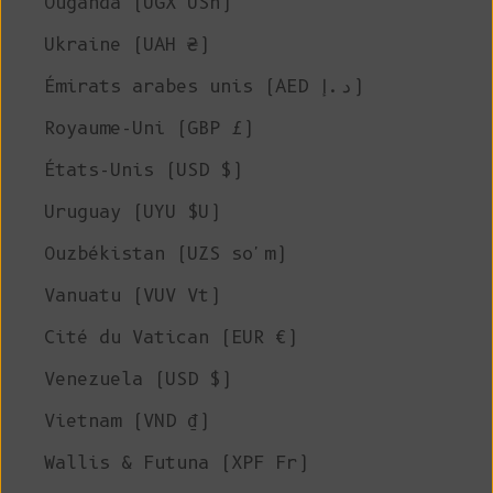
Ouganda (UGX USh)
Ukraine (UAH ₴)
Émirats arabes unis (AED د.إ)
Royaume-Uni (GBP £)
États-Unis (USD $)
Uruguay (UYU $U)
Ouzbékistan (UZS so'm)
Vanuatu (VUV Vt)
Cité du Vatican (EUR €)
Venezuela (USD $)
Vietnam (VND ₫)
Wallis & Futuna (XPF Fr)