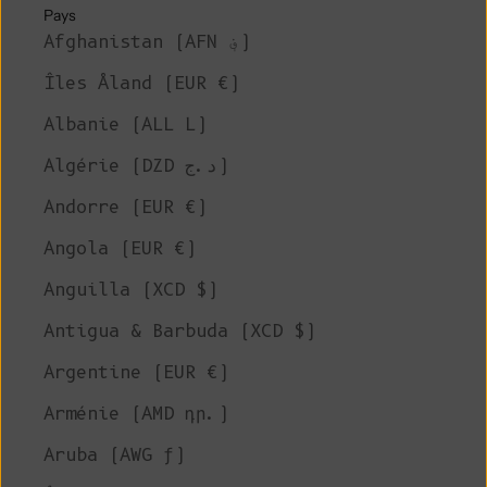
Pays
Afghanistan (AFN ؋)
Îles Åland (EUR €)
Albanie (ALL L)
Algérie (DZD د.ج)
Andorre (EUR €)
Angola (EUR €)
Anguilla (XCD $)
Antigua & Barbuda (XCD $)
Argentine (EUR €)
Arménie (AMD դր.)
Aruba (AWG ƒ)