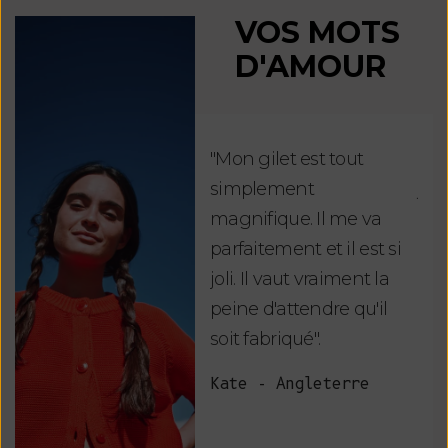
VOS MOTS
D'AMOUR
"Mon gilet est tout
"Ch
simplement
jus
magnifique. Il me va
re
parfaitement et il est si
auj
joli. Il vaut vraiment la
sui
peine d'attendre qu'il
de 
soit fabriqué".
mag
fai
Kate - Angleterre
raf
tou