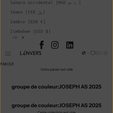
Sahara occidental (MAD د.م.)
Yémen (YER ﷼)
Zambie (EUR €)
Zimbabwe (USD $)
FR
L'ENVERS
Page d'o
Recher
Char
Ouvrir le menu de navigation
PANIER
Votre panier est vide
groupe de couleur:JOSEPH AS 2025
groupe de couleur:JOSEPH AS 2025
Cette collection est vide