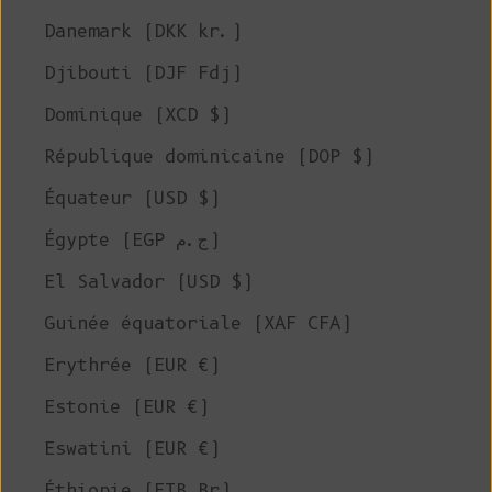
Danemark (DKK kr.)
Djibouti (DJF Fdj)
Dominique (XCD $)
République dominicaine (DOP $)
Équateur (USD $)
Égypte (EGP ج.م)
El Salvador (USD $)
Guinée équatoriale (XAF CFA)
Erythrée (EUR €)
Estonie (EUR €)
Eswatini (EUR €)
Éthiopie (ETB Br)