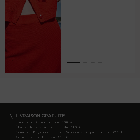
vos
ser
Van
LIVRAISON GRATUITE
Europe : à partir de 300 €
États-Unis : à partir de 410 €
Canada, Royaume-Uni et Suisse : à partir de 320 €
Asie : à partir de 360 €