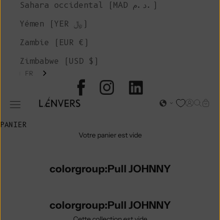
Sahara occidental (MAD د.م.)
Yémen (YER ﷼)
Zambie (EUR €)
Zimbabwe (USD $)
FR
L'ENVERS
Page d'o
Recher
Char
Ouvrir le menu de navigation
PANIER
Votre panier est vide
colorgroup:Pull JOHNNY
colorgroup:Pull JOHNNY
Cette collection est vide