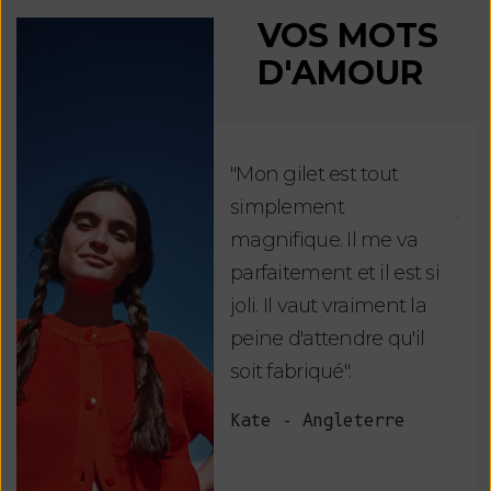
VOS MOTS
D'AMOUR
"Mon gilet est tout
"Ch
simplement
jus
magnifique. Il me va
re
parfaitement et il est si
auj
joli. Il vaut vraiment la
sui
peine d'attendre qu'il
de 
soit fabriqué".
mag
fai
Kate - Angleterre
raf
tou