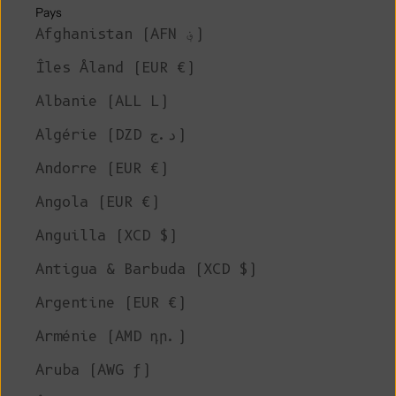
Pays
Afghanistan (AFN ؋)
Îles Åland (EUR €)
Albanie (ALL L)
Algérie (DZD د.ج)
Andorre (EUR €)
Angola (EUR €)
Anguilla (XCD $)
Antigua & Barbuda (XCD $)
Argentine (EUR €)
Arménie (AMD դր.)
Aruba (AWG ƒ)