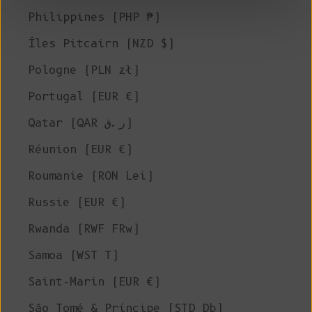
Philippines (PHP ₱)
Îles Pitcairn (NZD $)
Pologne (PLN zł)
Portugal (EUR €)
Qatar (QAR ر.ق)
Réunion (EUR €)
Roumanie (RON Lei)
Russie (EUR €)
Rwanda (RWF FRw)
Samoa (WST T)
Saint-Marin (EUR €)
São Tomé & Príncipe (STD Db)