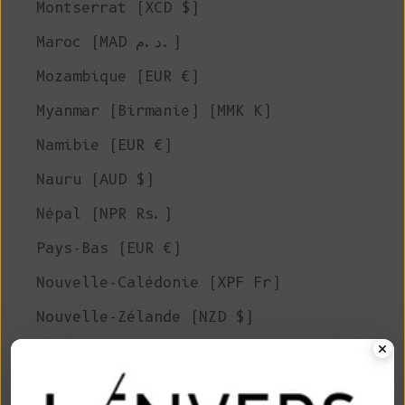
Montserrat (XCD $)
Maroc (MAD د.م.)
Mozambique (EUR €)
Myanmar (Birmanie) (MMK K)
Namibie (EUR €)
Nauru (AUD $)
Népal (NPR Rs.)
Pays-Bas (EUR €)
Nouvelle-Calédonie (XPF Fr)
Nouvelle-Zélande (NZD $)
Nicaragua (NIO C$)
Niger (XOF Fr)