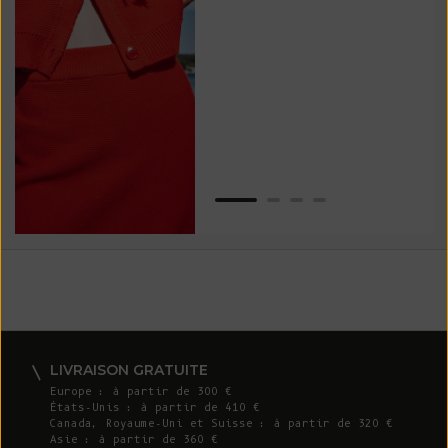
vos
ser
Van
LIVRAISON GRATUITE
Europe : à partir de 300 €
États-Unis : à partir de 410 €
Canada, Royaume-Uni et Suisse : à partir de 320 €
Asie : à partir de 360 €