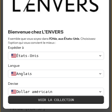
Nigeria (NGN ₦)
Niue (NZD $)
Île Norfolk (AUD $)
Bienvenue chez L'ENVERS
Macédoine du Nord (MKD ден)
Il semble que vous soyez dans
l'Ohio
,
aux États-Unis
. Choisissez
Norvège (EUR €)
l'option qui vous convient le mieux :
Expédier à
Oman (EUR €)
États-Unis
Pakistan (PKR ₨)
Langue
Territoires palestiniens (ILS ₪)
Anglais
Panama (USD $)
Devise
Papouasie-Nouvelle-Guinée (PGK K)
Dollar américain
Paraguay (PYG ₲)
VOIR LA COLLECTION
Pérou (PEN S/)