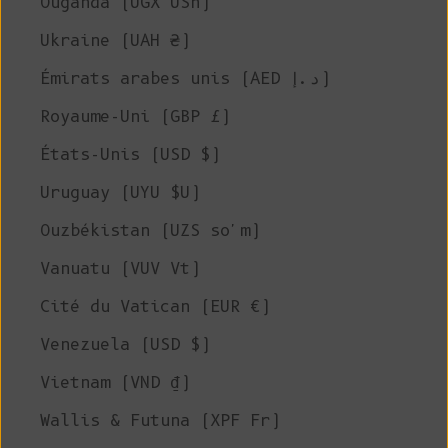
Ouganda (UGX USh)
Ukraine (UAH ₴)
Émirats arabes unis (AED د.إ)
Royaume-Uni (GBP £)
États-Unis (USD $)
Uruguay (UYU $U)
Ouzbékistan (UZS so'm)
Vanuatu (VUV Vt)
Cité du Vatican (EUR €)
Venezuela (USD $)
Vietnam (VND ₫)
Wallis & Futuna (XPF Fr)