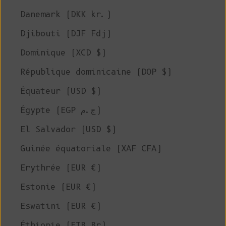
Danemark (DKK kr.)
Djibouti (DJF Fdj)
Dominique (XCD $)
République dominicaine (DOP $)
Équateur (USD $)
Égypte (EGP ج.م)
El Salvador (USD $)
Guinée équatoriale (XAF CFA)
Erythrée (EUR €)
Estonie (EUR €)
Eswatini (EUR €)
Éthiopie (ETB Br)