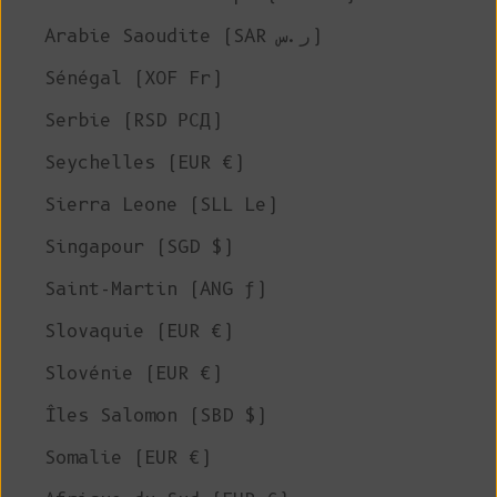
Arabie Saoudite (SAR ر.س)
Sénégal (XOF Fr)
Serbie (RSD РСД)
Seychelles (EUR €)
Sierra Leone (SLL Le)
Singapour (SGD $)
Saint-Martin (ANG ƒ)
Slovaquie (EUR €)
Slovénie (EUR €)
Îles Salomon (SBD $)
Somalie (EUR €)