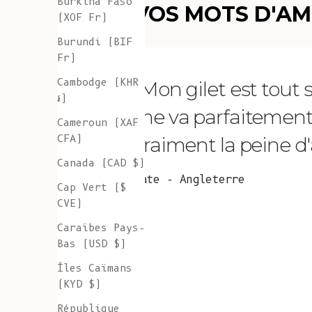
Burkina Faso
VOS MOTS D'A
(XOF Fr)
Burundi (BIF
Fr)
Cambodge (KHR
"Mon gilet est tout
៛)
me va parfaitement et 
Cameroun (XAF
CFA)
vraiment la peine d'a
Canada (CAD $)
Kate - Angleterre
Cap Vert ($
CVE)
Caraïbes Pays-
Bas (USD $)
Îles Caïmans
(KYD $)
République