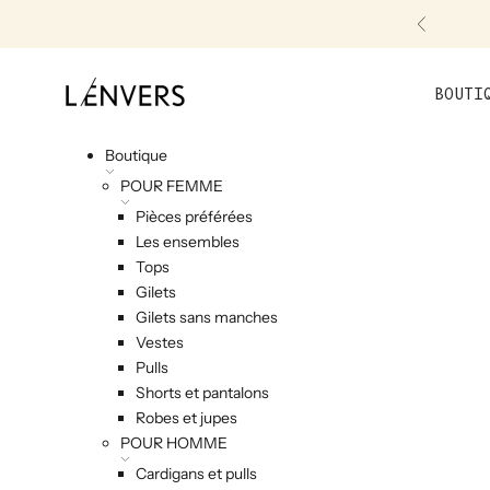
Skip to content
Précéde
L'ENVERS
BOUTI
Boutique
POUR FEMME
Pièces préférées
Les ensembles
Tops
Gilets
Gilets sans manches
Vestes
Pulls
Shorts et pantalons
Robes et jupes
POUR HOMME
Cardigans et pulls