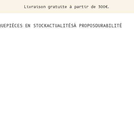
Livraison gratuite à partir de 300€.
nt
QUE
PIÈCES EN STOCK
ACTUALITÉS
À PROPOS
DURABILITÉ