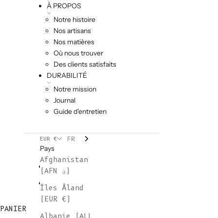
À PROPOS
Notre histoire
Nos artisans
Nos matières
Où nous trouver
Des clients satisfaits
DURABILITÉ
Notre mission
Journal
Guide d'entretien
FR
EUR €
Pays
Afghanistan
(AFN ؋)
Îles Åland
(EUR €)
PANIER
Albanie (ALL