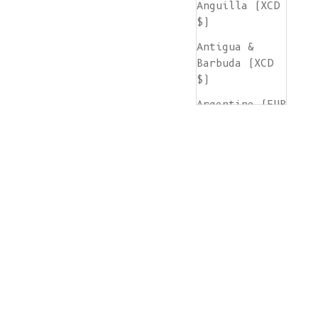
Anguilla (XCD
$)
Antigua &
Barbuda (XCD
$)
Argentine (EUR
€)
Arménie (AMD
դր.)
Aruba (AWG ƒ)
Île de
l'Ascension
(SHP £)
Australie (AUD
$)
Autriche (EUR