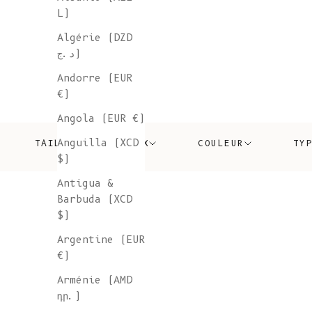
L)
Algérie (DZD
د.ج)
Andorre (EUR
€)
Angola (EUR €)
Anguilla (XCD
TAILLE
PRIX
COULEUR
TY
$)
Antigua &
Barbuda (XCD
$)
Argentine (EUR
€)
Arménie (AMD
դր.)