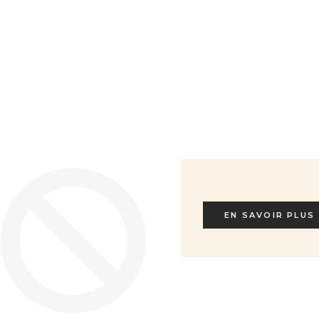
Bleu nuit
Prix de vente
€ 110
EN SAVOIR PLUS