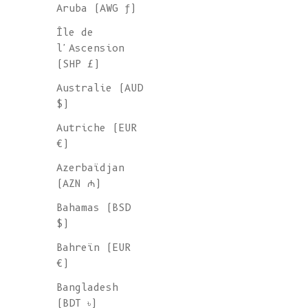
Aruba (AWG ƒ)
Île de
l'Ascension
(SHP £)
Australie (AUD
$)
Autriche (EUR
€)
Azerbaïdjan
(AZN ₼)
Bahamas (BSD
$)
Bahreïn (EUR
€)
Bangladesh
Bandana HORTENSE en Mohair et soie -
(BDT ৳)