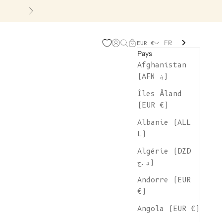
Suivant
FR
Page d'ouverture de comp
Recherche ouverte
Chariot ouvert
EUR €
Pays
Afghanistan
(AFN ؋)
Îles Åland
(EUR €)
Albanie (ALL
L)
Algérie (DZD
د.ج)
Andorre (EUR
€)
Angola (EUR €)