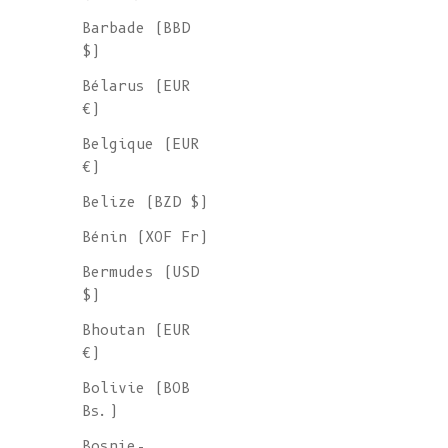
Ambre
Prix de vente
€ 110
Barbade (BBD
$)
Bélarus (EUR
€)
Belgique (EUR
€)
Belize (BZD $)
Bénin (XOF Fr)
Bermudes (USD
$)
Bhoutan (EUR
€)
Bolivie (BOB
Bs.)
Bosnie-