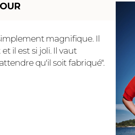
MOUR
 simplement magnifique. Il
"Chère 
il est si joli. Il vaut
reçu m
ttendre qu'il soit fabriqué".
telleme
magnifi
raffiné
vos pro
Vanessa -