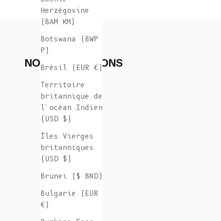
Herzégovine
(BAM КМ)
Botswana (BWP
P)
NOS COLLECTIONS
Brésil (EUR €)
Territoire
britannique de
l'océan Indien
(USD $)
Îles Vierges
britanniques
(USD $)
Brunei ($ BND)
Bulgarie (EUR
€)