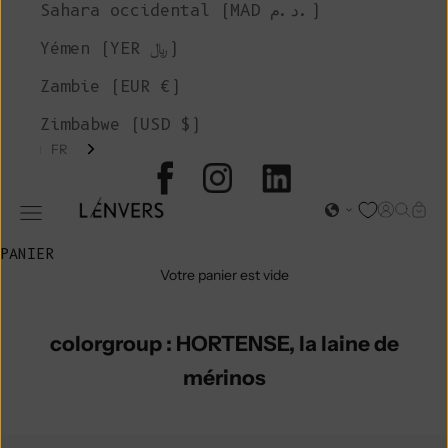
Sahara occidental (MAD د.م.)
Yémen (YER ﷼)
Zambie (EUR €)
Zimbabwe (USD $)
FR
L'ENVERS
Page d'o
Recher
Char
Ouvrir le menu de navigation
PANIER
Votre panier est vide
colorgroup : HORTENSE, la laine de
mérinos