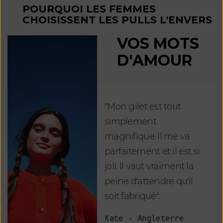
POURQUOI LES FEMMES
CHOISISSENT LES PULLS L'ENVERS
VOS MOTS
D'AMOUR
"Mon gilet est tout
"Ch
simplement
jus
magnifique. Il me va
re
parfaitement et il est si
auj
joli. Il vaut vraiment la
sui
peine d'attendre qu'il
de 
soit fabriqué".
mag
fai
Kate - Angleterre