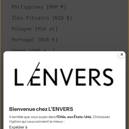
Philippines (PHP ₱)
Îles Pitcairn (NZD $)
Pologne (PLN zł)
Portugal (EUR €)
Qatar (QAR ر.ق)
Réunion (EUR €)
Roumanie (RON Lei)
Russie (EUR €)
Rwanda (RWF FRw)
Samoa (WST T)
Bienvenue chez L'ENVERS
Saint-Marin (EUR €)
Il semble que vous soyez dans
l'Ohio
,
aux États-Unis
. Choisissez
l'option qui vous convient le mieux :
Expédier à
São Tomé & Príncipe (STD Db)