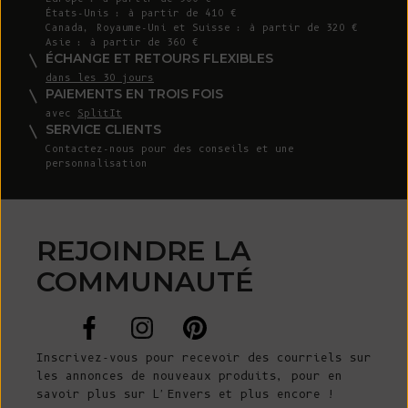
États-Unis : à partir de 410 €
Canada, Royaume-Uni et Suisse : à partir de 320 €
Asie : à partir de 360 €
ÉCHANGE ET RETOURS FLEXIBLES
dans les 30 jours
PAIEMENTS EN TROIS FOIS
avec
SplitIt
SERVICE CLIENTS
Contactez-nous
pour des conseils et une
personnalisation
REJOINDRE LA
COMMUNAUTÉ
Inscrivez-vous pour recevoir des courriels sur
les annonces de nouveaux produits, pour en
savoir plus sur L'Envers et plus encore !