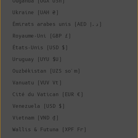
Ouganda (UGX USh)
Ukraine (UAH ₴)
Émirats arabes unis (AED د.إ)
Royaume-Uni (GBP £)
États-Unis (USD $)
Uruguay (UYU $U)
Ouzbékistan (UZS so'm)
Vanuatu (VUV Vt)
Cité du Vatican (EUR €)
Venezuela (USD $)
Vietnam (VND ₫)
Wallis & Futuna (XPF Fr)