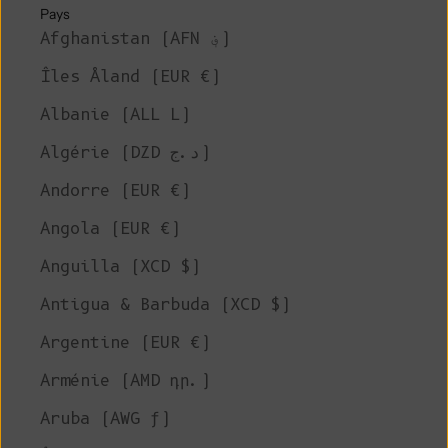
Pays
Afghanistan (AFN ؋)
Îles Åland (EUR €)
Albanie (ALL L)
Algérie (DZD د.ج)
Andorre (EUR €)
Angola (EUR €)
Anguilla (XCD $)
Antigua & Barbuda (XCD $)
Argentine (EUR €)
Arménie (AMD դր.)
Aruba (AWG ƒ)