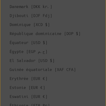
Danemark (DKK kr.)
Djibouti (DJF Fdj)
Dominique (XCD $)
République dominicaine (DOP $)
Équateur (USD $)
Égypte (EGP ج.م)
El Salvador (USD $)
Guinée équatoriale (XAF CFA)
Erythrée (EUR €)
Estonie (EUR €)
Eswatini (EUR €)
Éthiopie (ETB Br)