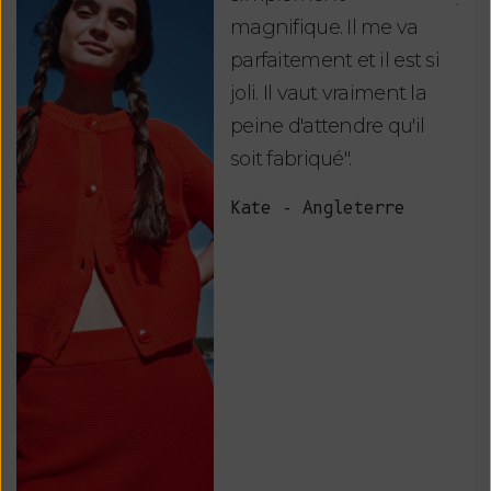
magnifique. Il me va
re
parfaitement et il est si
auj
joli. Il vaut vraiment la
sui
peine d'attendre qu'il
de 
soit fabriqué".
mag
fai
Kate - Angleterre
raf
tou
vos
ser
Van