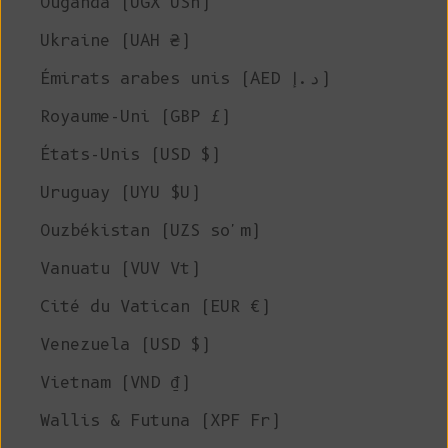
Ouganda (UGX USh)
Ukraine (UAH ₴)
Émirats arabes unis (AED د.إ)
Royaume-Uni (GBP £)
États-Unis (USD $)
Uruguay (UYU $U)
Ouzbékistan (UZS so'm)
Vanuatu (VUV Vt)
Cité du Vatican (EUR €)
Venezuela (USD $)
Vietnam (VND ₫)
Wallis & Futuna (XPF Fr)