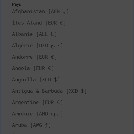
Pays
Afghanistan (AFN ؋)
Îles Åland (EUR €)
Albanie (ALL L)
Algérie (DZD د.ج)
Andorre (EUR €)
Angola (EUR €)
Anguilla (XCD $)
Antigua & Barbuda (XCD $)
Argentine (EUR €)
Arménie (AMD դր.)
Aruba (AWG ƒ)