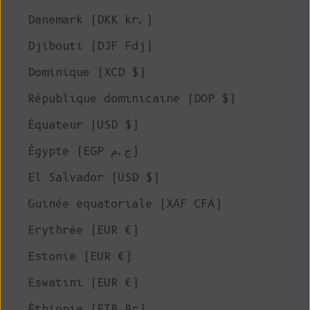
Danemark (DKK kr.)
Djibouti (DJF Fdj)
Dominique (XCD $)
République dominicaine (DOP $)
Équateur (USD $)
Égypte (EGP ج.م)
El Salvador (USD $)
Guinée équatoriale (XAF CFA)
Erythrée (EUR €)
Estonie (EUR €)
Eswatini (EUR €)
Éthiopie (ETB Br)