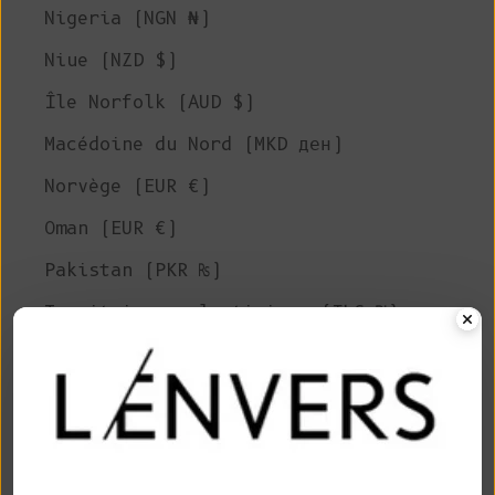
Nigeria (NGN ₦)
Niue (NZD $)
Île Norfolk (AUD $)
Macédoine du Nord (MKD ден)
Norvège (EUR €)
Oman (EUR €)
Pakistan (PKR ₨)
Territoires palestiniens (ILS ₪)
Panama (USD $)
Papouasie-Nouvelle-Guinée (PGK K)
Paraguay (PYG ₲)
Pérou (PEN S/)