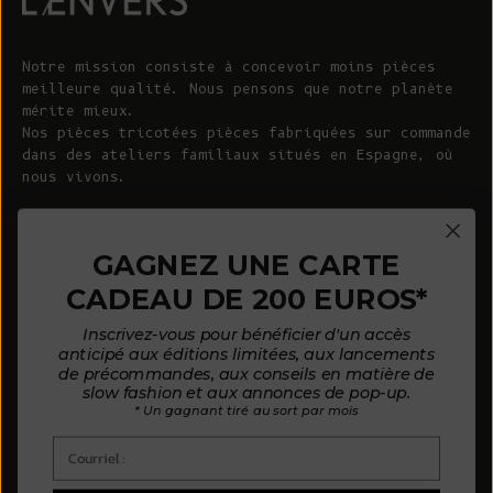
Notre mission consiste à concevoir moins pièces
meilleure qualité. Nous pensons que notre planète
mérite mieux.
Nos pièces tricotées pièces fabriquées sur commande
dans des ateliers familiaux situés en Espagne, où
nous vivons.
© 2026 - L'ENVERS
Propulsé par Shopify
GAGNEZ UNE CARTE
CADEAU DE 200 EUROS*
AIDE
À PROPOS DE L'ENVERS
Inscrivez-vous pour bénéficier d'un accès
FAQ
À propos de nous
anticipé aux éditions limitées, aux lancements
de précommandes, aux conseils en matière de
Nous contacter
Notre philosophie
slow fashion et aux annonces de pop-up.
* Un gagnant tiré au sort par mois
Guide des tailles
Nos matières
Courriel :
Guide d'entretien
Des clients satisfaits
Mode de paiement par mensualités
Actualités