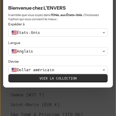
Philippines (PHP ₱)
Bienvenue chez L'ENVERS
Il semble que vous soyez dans
l'Ohio
,
aux États-Unis
. Choisissez
Îles Pitcairn (NZD $)
l'option qui vous convient le mieux :
Expédier à
Pologne (PLN zł)
États-Unis
Portugal (EUR €)
Langue
Qatar (QAR ر.ق)
Anglais
Réunion (EUR €)
Devise
Roumanie (RON Lei)
Dollar américain
Russie (EUR €)
VOIR LA COLLECTION
Rwanda (RWF FRw)
Samoa (WST T)
Saint-Marin (EUR €)
São Tomé & Príncipe (STD Db)