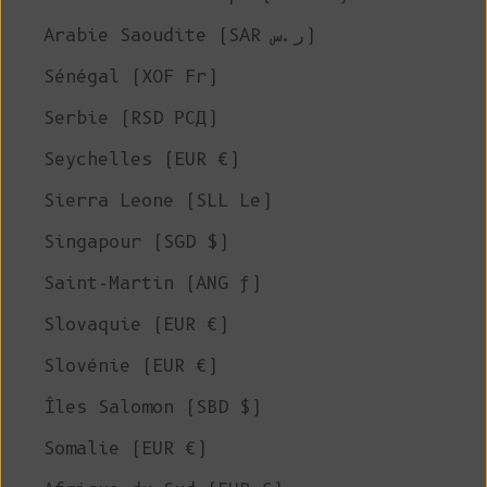
Arabie Saoudite (SAR ر.س)
Sénégal (XOF Fr)
Serbie (RSD РСД)
Seychelles (EUR €)
Sierra Leone (SLL Le)
Singapour (SGD $)
Saint-Martin (ANG ƒ)
Slovaquie (EUR €)
Slovénie (EUR €)
Îles Salomon (SBD $)
Somalie (EUR €)