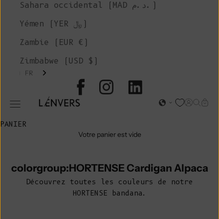
Sahara occidental (MAD د.م.)
Yémen (YER ﷼)
Zambie (EUR €)
Zimbabwe (USD $)
FR
L'ENVERS
Page d'o
Recher
Char
Ouvrir le menu de navigation
PANIER
Votre panier est vide
colorgroup:HORTENSE Cardigan Alpaca
Découvrez toutes les couleurs de notre
HORTENSE
bandana.