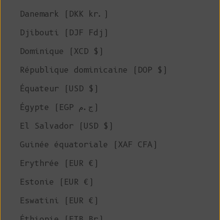
Danemark (DKK kr.)
Djibouti (DJF Fdj)
Dominique (XCD $)
République dominicaine (DOP $)
Équateur (USD $)
Égypte (EGP ج.م)
El Salvador (USD $)
Guinée équatoriale (XAF CFA)
Erythrée (EUR €)
Estonie (EUR €)
Eswatini (EUR €)
Éthiopie (ETB Br)