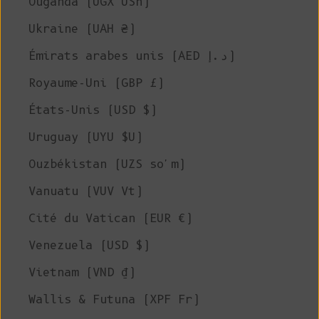
Ouganda (UGX USh)
Ukraine (UAH ₴)
Émirats arabes unis (AED د.إ)
Royaume-Uni (GBP £)
États-Unis (USD $)
Uruguay (UYU $U)
Ouzbékistan (UZS so'm)
Vanuatu (VUV Vt)
Cité du Vatican (EUR €)
Venezuela (USD $)
Vietnam (VND ₫)
Wallis & Futuna (XPF Fr)