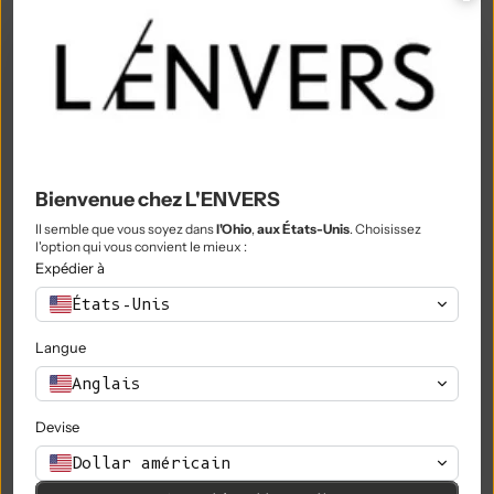
Philippines (PHP ₱)
Îles Pitcairn (NZD $)
Pologne (PLN zł)
Portugal (EUR €)
Qatar (QAR ر.ق)
Bienvenue chez L'ENVERS
Il semble que vous soyez dans
l'Ohio
,
aux États-Unis
. Choisissez
Réunion (EUR €)
l'option qui vous convient le mieux :
Expédier à
Roumanie (RON Lei)
États-Unis
Russie (EUR €)
Langue
Rwanda (RWF FRw)
Anglais
Samoa (WST T)
Devise
Saint-Marin (EUR €)
Dollar américain
São Tomé & Príncipe (STD Db)