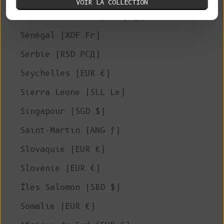
VOIR LA COLLECTION
Arabie Saoudite (SAR ر.س)
Sénégal (XOF Fr)
Serbie (RSD РСД)
Seychelles (EUR €)
Sierra Leone (SLL Le)
Singapour (SGD $)
Saint-Martin (ANG ƒ)
Slovaquie (EUR €)
Slovénie (EUR €)
Îles Salomon (SBD $)
Somalie (EUR €)