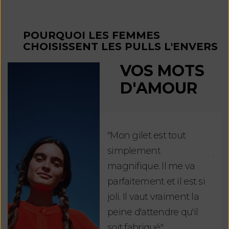
POURQUOI LES FEMMES
CHOISISSENT LES PULLS L'ENVERS
VOS MOTS
D'AMOUR
"Mon gilet est tout
"Ch
simplement
jus
magnifique. Il me va
re
parfaitement et il est si
auj
joli. Il vaut vraiment la
sui
peine d'attendre qu'il
de 
soit fabriqué".
mag