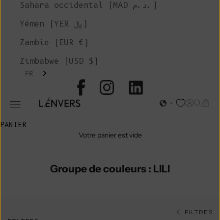
Sahara occidental (MAD د.م.)
Yémen (YER ﷼)
Zambie (EUR €)
Zimbabwe (USD $)
FR
L'ENVERS
Page d'o
Recher
Char
Ouvrir le menu de navigation
PANIER
Votre panier est vide
Groupe de couleurs : LILI
FILTRES