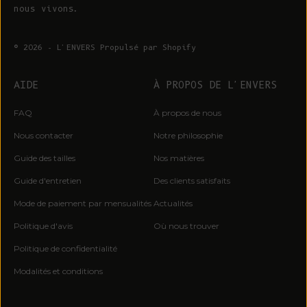
nous vivons.
© 2026 - L'ENVERS
Propulsé par Shopify
GAGNEZ UNE CARTE
CADEAU DE 200 EUROS*
AIDE
À PROPOS DE L'ENVERS
Inscrivez-vous pour bénéficier d'un accès
FAQ
À propos de nous
anticipé aux éditions limitées, aux lancements
de précommandes, aux conseils en matière de
Nous contacter
Notre philosophie
slow fashion et aux annonces de pop-up.
* Un gagnant tiré au sort par mois
Guide des tailles
Nos matières
Courriel :
Guide d'entretien
Des clients satisfaits
Mode de paiement par mensualités
Actualités
C'EST PAR ICI
Politique d'avis
Où nous trouver
En vous inscrivant, vous acceptez de recevoir des
Politique de confidentialité
courriels de marketing.
Modalités et conditions
Non, merci