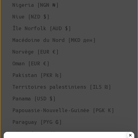
Nigeria (NGN ₦)
Niue (NZD $)
Île Norfolk (AUD $)
Macédoine du Nord (MKD ден)
Norvège (EUR €)
Oman (EUR €)
Pakistan (PKR ₨)
Territoires palestiniens (ILS ₪)
Panama (USD $)
Papouasie-Nouvelle-Guinée (PGK K)
Paraguay (PYG ₲)
Pérou (PEN S/)