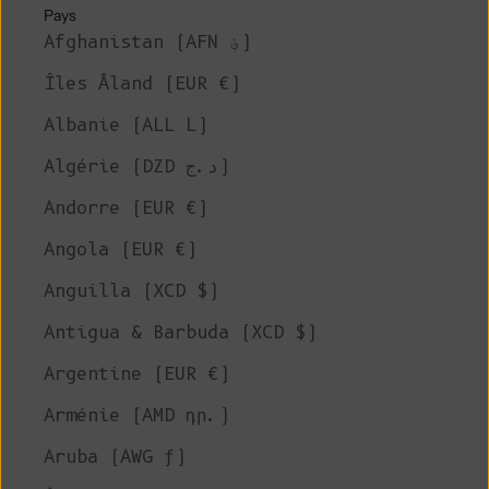
Pays
Afghanistan (AFN ؋)
Îles Åland (EUR €)
Albanie (ALL L)
Algérie (DZD د.ج)
Andorre (EUR €)
Angola (EUR €)
Anguilla (XCD $)
Antigua & Barbuda (XCD $)
Argentine (EUR €)
Arménie (AMD դր.)
Aruba (AWG ƒ)