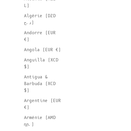
L)
Algérie (DZD
د.ج)
Andorre (EUR
€)
Angola (EUR €)
Anguilla (XCD
$)
Antigua &
Barbuda (XCD
$)
Argentine (EUR
€)
Arménie (AMD
դր.)