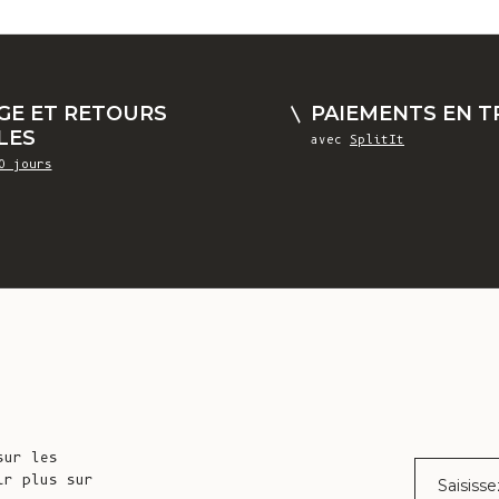
GE ET RETOURS
PAIEMENTS EN TR
LES
avec
SplitIt
0 jours
sur les
Courrier éle
ir plus sur