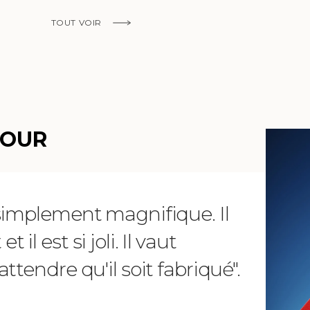
TOUT VOIR
EN SAVOIR PLUS
MOUR
 simplement magnifique. Il
"Chère 
il est si joli. Il vaut
reçu m
ttendre qu'il soit fabriqué".
telleme
magnifi