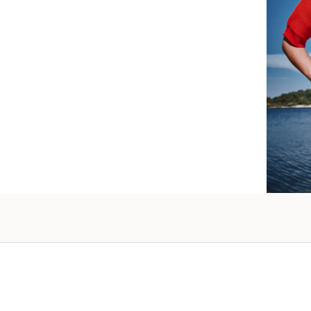
raffiné
vos pro
Vanessa -