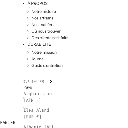
À PROPOS
Notre histoire
Nos artisans
Nos matières
Où nous trouver
Des clients satisfaits
DURABILITÉ
Notre mission
Journal
Guide d'entretien
FR
EUR €
Pays
Afghanistan
(AFN ؋)
Îles Åland
(EUR €)
PANIER
Albanie (ALL