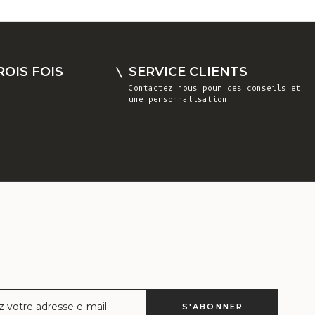
Costa Rica
(CRC ₡)
Côte d'Ivoire
OIS FOIS
SERVICE CLIENTS
(XOF Fr)
Contactez-nous
pour des conseils et
une personnalisation
Croatie (EUR
€)
Curaçao (ANG
ƒ)
Chypre (EUR €)
Tchèque (CZK
Kč)
Danemark (DKK
kr.)
Djibouti (DJF
ctronique
S'ABONNER
Fdj)