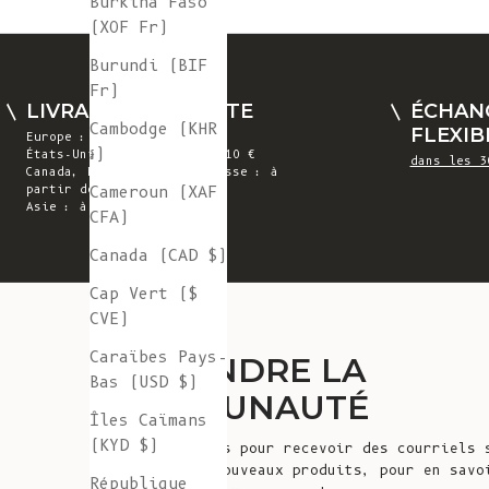
Burkina Faso
(XOF Fr)
Burundi (BIF
Fr)
LIVRAISON GRATUITE
ÉCHAN
Cambodge (KHR
FLEXIB
Europe : à partir de 300 €
៛)
États-Unis : à partir de 410 €
dans les 3
Canada, Royaume-Uni et Suisse : à
Cameroun (XAF
partir de 320 €
Asie : à partir de 360 €
CFA)
Canada (CAD $)
Cap Vert ($
CVE)
Caraïbes Pays-
REJOINDRE LA
Bas (USD $)
COMMUNAUTÉ
Îles Caïmans
(KYD $)
Inscrivez-vous pour recevoir des courriels 
annonces de nouveaux produits, pour en savo
République