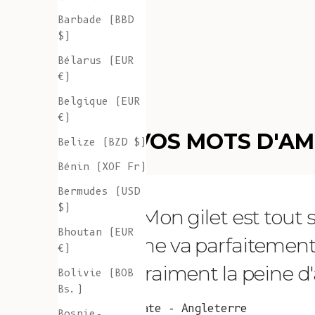
Barbade (BBD
$)
Bélarus (EUR
€)
Belgique (EUR
€)
VOS MOTS D'A
Belize (BZD $)
Bénin (XOF Fr)
Bermudes (USD
$)
"Mon gilet est tout
Bhoutan (EUR
me va parfaitement et 
€)
vraiment la peine d'a
Bolivie (BOB
Bs.)
Kate - Angleterre
Bosnie-