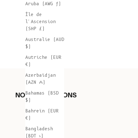
Aruba (AWG ƒ)
Île de
l'Ascension
(SHP £)
Australie (AUD
$)
Autriche (EUR
€)
Azerbaïdjan
(AZN ₼)
Bahamas (BSD
NOS COLLECTIONS
$)
Bahreïn (EUR
€)
Bangladesh
(BDT ৳)