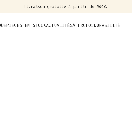
Livraison gratuite à partir de 300€.
nt
QUE
PIÈCES EN STOCK
ACTUALITÉS
À PROPOS
DURABILITÉ