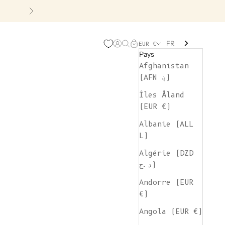
Suivant
FR
Page d'ouverture de comp
Recherche ouverte
Chariot ouvert
EUR €
Pays
Afghanistan
(AFN ؋)
Îles Åland
(EUR €)
Albanie (ALL
L)
Algérie (DZD
د.ج)
Andorre (EUR
€)
Angola (EUR €)