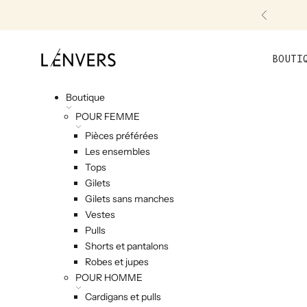
Skip to content
Précéde
L'ENVERS
BOUTI
Boutique
POUR FEMME
Pièces préférées
Les ensembles
Tops
Gilets
Gilets sans manches
Vestes
Pulls
Shorts et pantalons
Robes et jupes
POUR HOMME
Cardigans et pulls