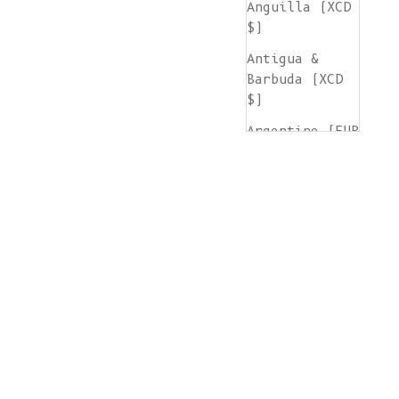
Anguilla (XCD
$)
Antigua &
Barbuda (XCD
$)
Argentine (EUR
€)
Arménie (AMD
դր.)
Aruba (AWG ƒ)
Île de
l'Ascension
(SHP £)
Australie (AUD
$)
Autriche (EUR