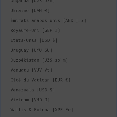
Ouganda (UGX USh)
Ukraine (UAH ₴)
Émirats arabes unis (AED د.إ)
Royaume-Uni (GBP £)
États-Unis (USD $)
Uruguay (UYU $U)
Ouzbékistan (UZS so'm)
Vanuatu (VUV Vt)
Cité du Vatican (EUR €)
Venezuela (USD $)
Vietnam (VND ₫)
Wallis & Futuna (XPF Fr)