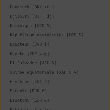
Danemark (DKK kr.)
Djibouti (DJF Fdj)
Dominique (XCD $)
République dominicaine (DOP $)
Équateur (USD $)
Égypte (EGP ج.م)
El Salvador (USD $)
Guinée équatoriale (XAF CFA)
Erythrée (EUR €)
Estonie (EUR €)
Eswatini (EUR €)
Éthiopie (ETB Br)