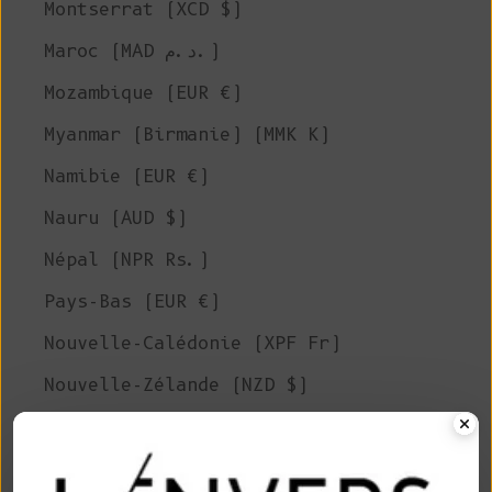
Montserrat (XCD $)
Maroc (MAD د.م.)
Mozambique (EUR €)
Myanmar (Birmanie) (MMK K)
Namibie (EUR €)
Nauru (AUD $)
Népal (NPR Rs.)
Pays-Bas (EUR €)
Nouvelle-Calédonie (XPF Fr)
Nouvelle-Zélande (NZD $)
Nicaragua (NIO C$)
Niger (XOF Fr)