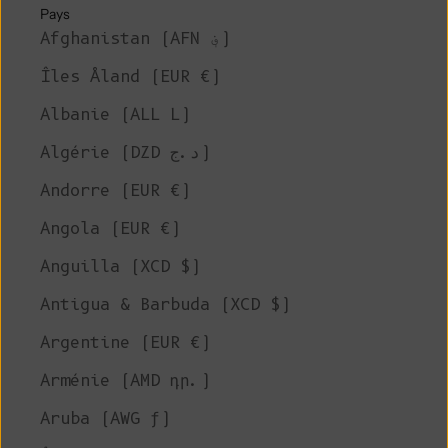
Pays
Afghanistan (AFN ؋)
Îles Åland (EUR €)
Albanie (ALL L)
Algérie (DZD د.ج)
Andorre (EUR €)
Angola (EUR €)
Anguilla (XCD $)
Antigua & Barbuda (XCD $)
Argentine (EUR €)
Arménie (AMD դր.)
Aruba (AWG ƒ)