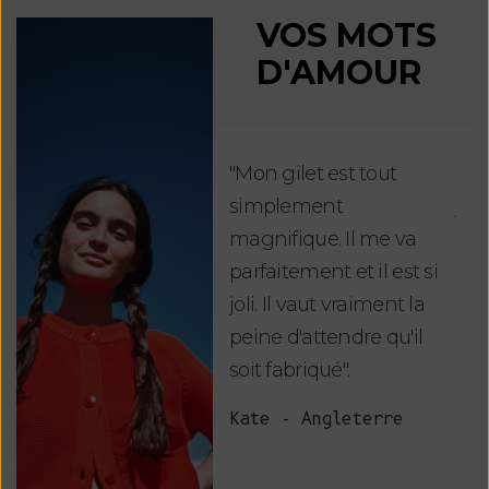
VOS MOTS
D'AMOUR
"Mon gilet est tout
"Ch
simplement
jus
magnifique. Il me va
re
parfaitement et il est si
auj
joli. Il vaut vraiment la
sui
peine d'attendre qu'il
de 
soit fabriqué".
mag
fai
Kate - Angleterre
raf
tou