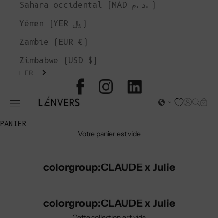
Sahara occidental (MAD د.م.)
Yémen (YER ﷼)
Zambie (EUR €)
Zimbabwe (USD $)
FR
L'ENVERS
Page d'o
Recher
Char
Ouvrir le menu de navigation
PANIER
Votre panier est vide
colorgroup:CLAUDE x Julie
colorgroup:CLAUDE x Julie
Cette collection est vide