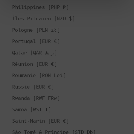
Philippines (PHP ₱)
Îles Pitcairn (NZD $)
Pologne (PLN zł)
Portugal (EUR €)
Qatar (QAR ر.ق)
Réunion (EUR €)
Roumanie (RON Lei)
Russie (EUR €)
Rwanda (RWF FRw)
Samoa (WST T)
Saint-Marin (EUR €)
São Tomé & Príncipe (STD Db)