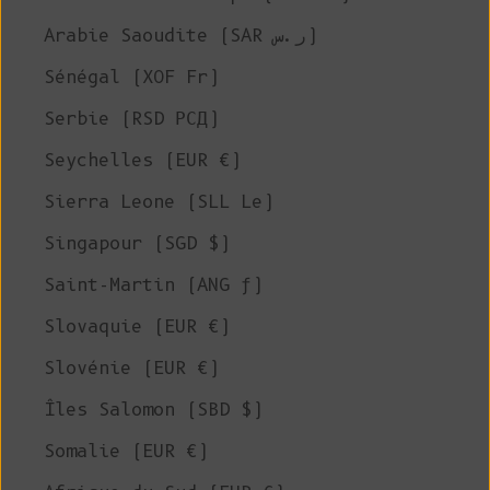
Arabie Saoudite (SAR ر.س)
Sénégal (XOF Fr)
Serbie (RSD РСД)
Seychelles (EUR €)
Sierra Leone (SLL Le)
Singapour (SGD $)
Saint-Martin (ANG ƒ)
Slovaquie (EUR €)
Slovénie (EUR €)
Îles Salomon (SBD $)
Somalie (EUR €)