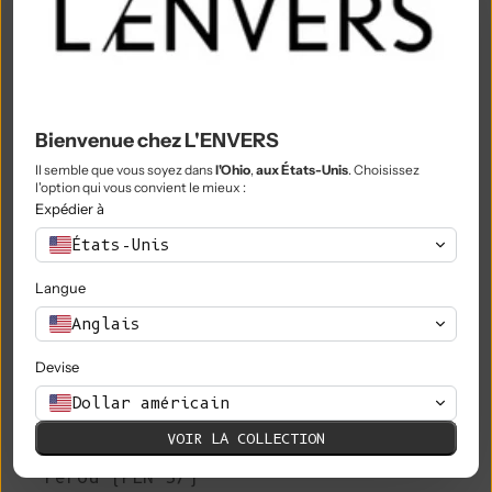
Nigeria (NGN ₦)
Niue (NZD $)
Île Norfolk (AUD $)
Bienvenue chez L'ENVERS
Macédoine du Nord (MKD ден)
Il semble que vous soyez dans
l'Ohio
,
aux États-Unis
. Choisissez
Norvège (EUR €)
l'option qui vous convient le mieux :
Expédier à
Oman (EUR €)
États-Unis
Pakistan (PKR ₨)
Langue
Territoires palestiniens (ILS ₪)
Anglais
Panama (USD $)
Devise
Papouasie-Nouvelle-Guinée (PGK K)
Dollar américain
Paraguay (PYG ₲)
VOIR LA COLLECTION
Pérou (PEN S/)