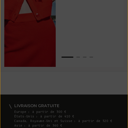
vos
ser
Van
LIVRAISON GRATUITE
Europe : à partir de 300 €
États-Unis : à partir de 410 €
Canada, Royaume-Uni et Suisse : à partir de 320 €
Asie : à partir de 360 €