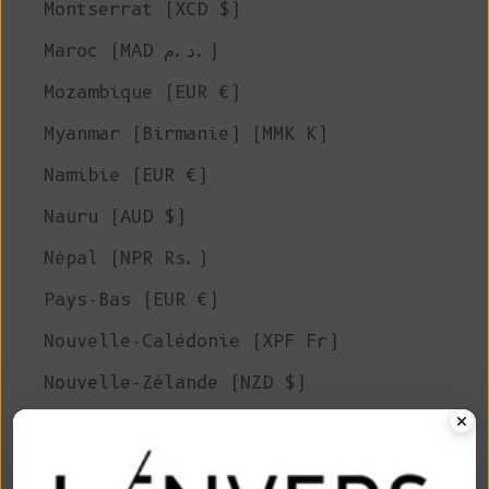
Montserrat (XCD $)
Maroc (MAD د.م.)
Mozambique (EUR €)
Myanmar (Birmanie) (MMK K)
Namibie (EUR €)
Nauru (AUD $)
Népal (NPR Rs.)
Pays-Bas (EUR €)
Nouvelle-Calédonie (XPF Fr)
Nouvelle-Zélande (NZD $)
Nicaragua (NIO C$)
Niger (XOF Fr)