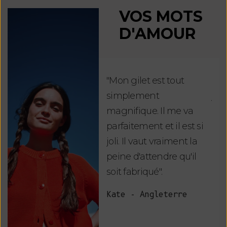
VOS MOTS
D'AMOUR
"Mon gilet est tout
"Ch
simplement
jus
magnifique. Il me va
re
parfaitement et il est si
auj
joli. Il vaut vraiment la
sui
peine d'attendre qu'il
de 
soit fabriqué".
mag
fai
Kate - Angleterre
raf
tou