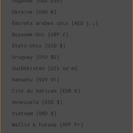
Ouganda (UGX USh)
Ukraine (UAH ₴)
Émirats arabes unis (AED د.إ)
Royaume-Uni (GBP £)
États-Unis (USD $)
Uruguay (UYU $U)
Ouzbékistan (UZS so'm)
Vanuatu (VUV Vt)
Cité du Vatican (EUR €)
Venezuela (USD $)
Vietnam (VND ₫)
Wallis & Futuna (XPF Fr)