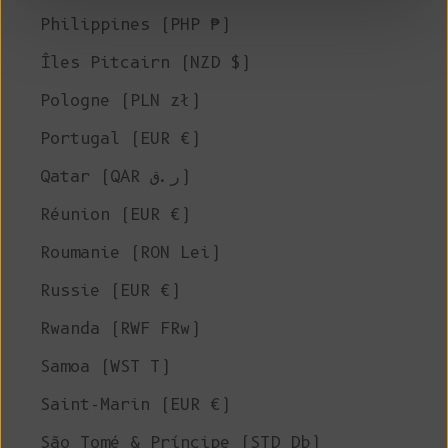
Philippines (PHP ₱)
Îles Pitcairn (NZD $)
Pologne (PLN zł)
Portugal (EUR €)
Qatar (QAR ر.ق)
Réunion (EUR €)
Roumanie (RON Lei)
Russie (EUR €)
Rwanda (RWF FRw)
Samoa (WST T)
Saint-Marin (EUR €)
São Tomé & Príncipe (STD Db)