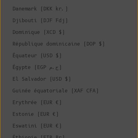
Danemark (DKK kr.)
Djibouti (DJF Fdj)
Dominique (XCD $)
République dominicaine (DOP $)
Équateur (USD $)
Égypte (EGP ج.م)
El Salvador (USD $)
Guinée équatoriale (XAF CFA)
Erythrée (EUR €)
Estonie (EUR €)
Eswatini (EUR €)
Éthiopie (ETB Br)