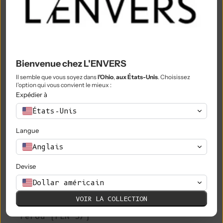
Nigeria (NGN ₦)
Niue (NZD $)
Île Norfolk (AUD $)
Bienvenue chez L'ENVERS
Macédoine du Nord (MKD ден)
Il semble que vous soyez dans
l'Ohio
,
aux États-Unis
. Choisissez
Norvège (EUR €)
l'option qui vous convient le mieux :
Expédier à
Oman (EUR €)
États-Unis
Pakistan (PKR ₨)
Langue
Territoires palestiniens (ILS ₪)
Anglais
Panama (USD $)
Devise
Papouasie-Nouvelle-Guinée (PGK K)
Dollar américain
Paraguay (PYG ₲)
VOIR LA COLLECTION
Pérou (PEN S/)