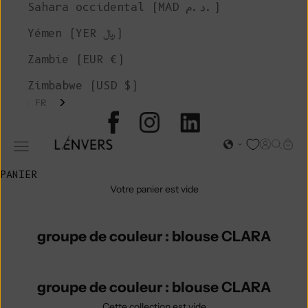
Sahara occidental (MAD د.م.)
Yémen (YER ﷼)
Zambie (EUR €)
Zimbabwe (USD $)
FR
L'ENVERS
Page d'o
Recher
Char
Ouvrir le menu de navigation
PANIER
Votre panier est vide
groupe de couleur : blouse CLARA
groupe de couleur : blouse CLARA
Cette collection est vide