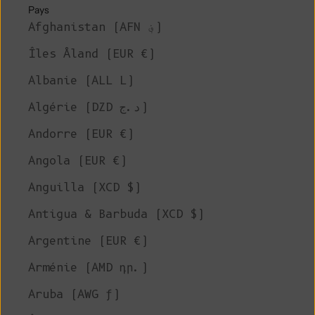
Pays
Afghanistan (AFN ؋)
Îles Åland (EUR €)
Albanie (ALL L)
Algérie (DZD د.ج)
Andorre (EUR €)
Angola (EUR €)
Anguilla (XCD $)
Antigua & Barbuda (XCD $)
Argentine (EUR €)
Arménie (AMD դր.)
Aruba (AWG ƒ)