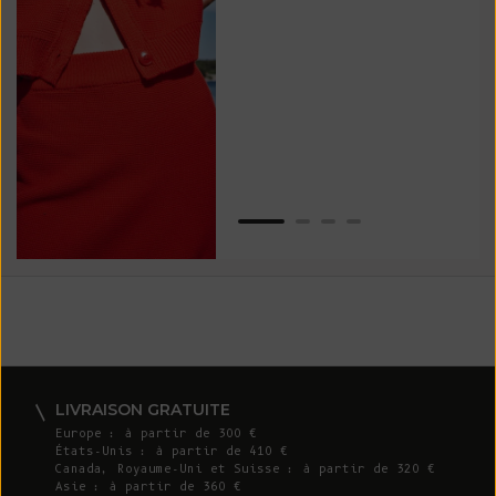
vos
ser
Van
LIVRAISON GRATUITE
Europe : à partir de 300 €
États-Unis : à partir de 410 €
Canada, Royaume-Uni et Suisse : à partir de 320 €
Asie : à partir de 360 €