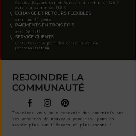
Canada, Royaume-Uni et Suisse : à partir de 320 €
Asie : à partir de 360 €
ÉCHANGE ET RETOURS FLEXIBLES
dans les 30 jours
PAIEMENTS EN TROIS FOIS
avec
SplitIt
SERVICE CLIENTS
Contactez-nous
pour des conseils et une
personnalisation
REJOINDRE LA
COMMUNAUTÉ
Inscrivez-vous pour recevoir des courriels sur
les annonces de nouveaux produits, pour en
savoir plus sur L'Envers et plus encore !