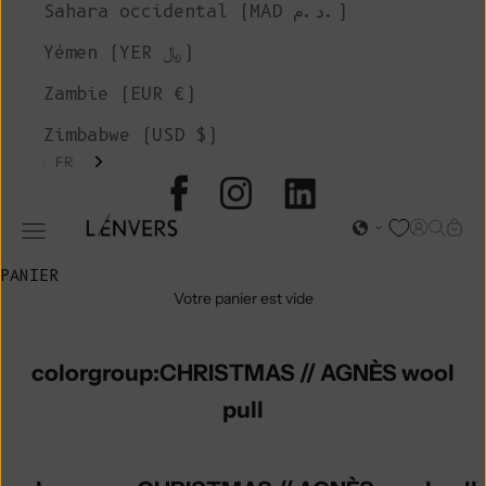
Sahara occidental (MAD د.م.)
Yémen (YER ﷼)
Zambie (EUR €)
Zimbabwe (USD $)
FR
L'ENVERS
Page d'o
Recher
Char
Ouvrir le menu de navigation
PANIER
Votre panier est vide
colorgroup:CHRISTMAS // AGNÈS wool
pull