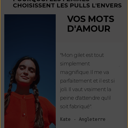
CHOISISSENT LES PULLS L'ENVERS
VOS MOTS
D'AMOUR
"Mon gilet est tout
"Ch
simplement
jus
magnifique. Il me va
re
parfaitement et il est si
auj
joli. Il vaut vraiment la
sui
peine d'attendre qu'il
de 
soit fabriqué".
mag
fai
Kate - Angleterre
raf