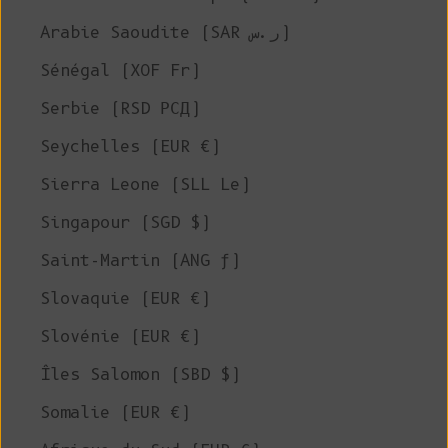
Arabie Saoudite (SAR ر.س)
Sénégal (XOF Fr)
Serbie (RSD РСД)
Seychelles (EUR €)
Sierra Leone (SLL Le)
Singapour (SGD $)
Saint-Martin (ANG ƒ)
Slovaquie (EUR €)
Slovénie (EUR €)
Îles Salomon (SBD $)
Somalie (EUR €)