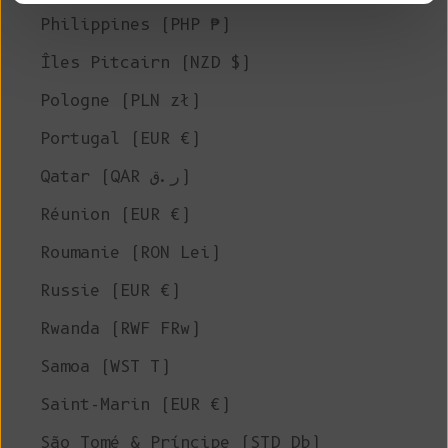
Philippines (PHP ₱)
Îles Pitcairn (NZD $)
Pologne (PLN zł)
Portugal (EUR €)
Qatar (QAR ر.ق)
Réunion (EUR €)
Roumanie (RON Lei)
Russie (EUR €)
Rwanda (RWF FRw)
Samoa (WST T)
Saint-Marin (EUR €)
São Tomé & Príncipe (STD Db)