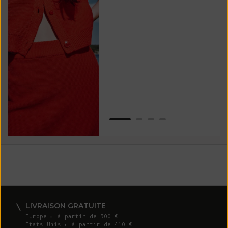
tou
vos
ser
Van
LIVRAISON GRATUITE
Europe : à partir de 300 €
États-Unis : à partir de 410 €