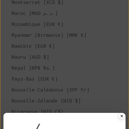
Montserrat (XCD $)
Maroc (MAD د.م.)
Mozambique (EUR €)
Myanmar (Birmanie) (MMK K)
Namibie (EUR €)
Nauru (AUD $)
Népal (NPR Rs.)
Pays-Bas (EUR €)
Nouvelle-Calédonie (XPF Fr)
Nouvelle-Zélande (NZD $)
Nicaragua (NIO C$)
Niger (XOF Fr)