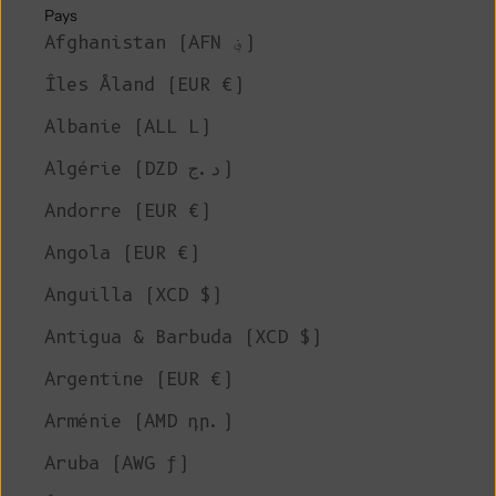
Pays
Afghanistan (AFN ؋)
Îles Åland (EUR €)
Albanie (ALL L)
Algérie (DZD د.ج)
Andorre (EUR €)
Angola (EUR €)
Anguilla (XCD $)
Antigua & Barbuda (XCD $)
Argentine (EUR €)
Arménie (AMD դր.)
Aruba (AWG ƒ)