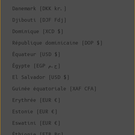
Danemark (DKK kr.)
Djibouti (DJF Fdj)
Dominique (XCD $)
République dominicaine (DOP $)
Équateur (USD $)
Égypte (EGP ج.م)
El Salvador (USD $)
Guinée équatoriale (XAF CFA)
Erythrée (EUR €)
Estonie (EUR €)
Eswatini (EUR €)
Éthiopie (ETB Br)