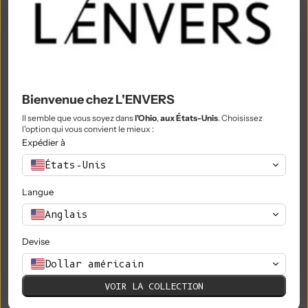
Nigeria (NGN ₦)
Niue (NZD $)
Île Norfolk (AUD $)
Macédoine du Nord (MKD ден)
Bienvenue chez L'ENVERS
Norvège (EUR €)
Il semble que vous soyez dans
l'Ohio
,
aux États-Unis
. Choisissez
l'option qui vous convient le mieux :
Oman (EUR €)
Expédier à
États-Unis
Pakistan (PKR ₨)
Langue
Territoires palestiniens (ILS ₪)
Anglais
Panama (USD $)
Devise
Papouasie-Nouvelle-Guinée (PGK K)
Dollar américain
Paraguay (PYG ₲)
VOIR LA COLLECTION
Pérou (PEN S/)