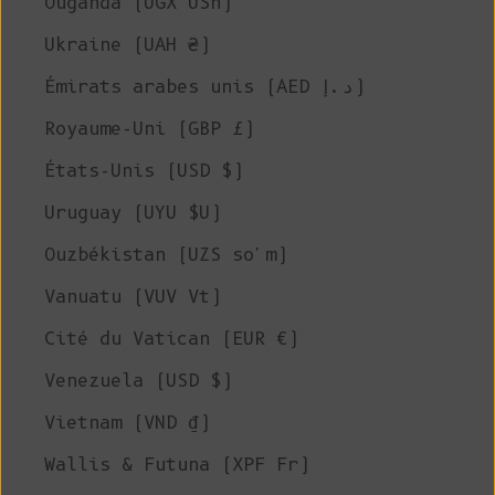
Ouganda (UGX USh)
Ukraine (UAH ₴)
Émirats arabes unis (AED د.إ)
Royaume-Uni (GBP £)
États-Unis (USD $)
Uruguay (UYU $U)
Ouzbékistan (UZS so'm)
Vanuatu (VUV Vt)
Cité du Vatican (EUR €)
Venezuela (USD $)
Vietnam (VND ₫)
Wallis & Futuna (XPF Fr)