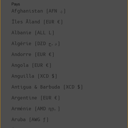
Pays
Afghanistan (AFN ؋)
Îles Åland (EUR €)
Albanie (ALL L)
Algérie (DZD د.ج)
Andorre (EUR €)
Angola (EUR €)
Anguilla (XCD $)
Antigua & Barbuda (XCD $)
Argentine (EUR €)
Arménie (AMD դր.)
Aruba (AWG ƒ)