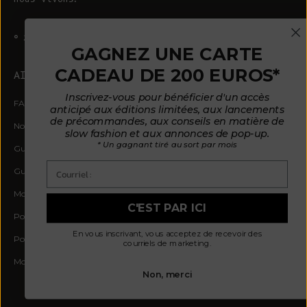
© 2026 - L'ENVERS
Propulsé par Shopify
GAGNEZ UNE CARTE
CADEAU DE 200 EUROS*
AIDE
À PROPOS DE L'ENVERS
Inscrivez-vous pour bénéficier d'un accès
FAQ
À propos de nous
anticipé aux éditions limitées, aux lancements
de précommandes, aux conseils en matière de
Nous contacter
Notre philosophie
slow fashion et aux annonces de pop-up.
* Un gagnant tiré au sort par mois
Guide des tailles
Nos matières
Courriel :
Guide d'entretien
Des clients satisfaits
Mode de paiement par mensualités
Actualités
C'EST PAR ICI
Politique d'avis
Où nous trouver
En vous inscrivant, vous acceptez de recevoir des
Politique de confidentialité
courriels de marketing.
Modalités et conditions
Non, merci