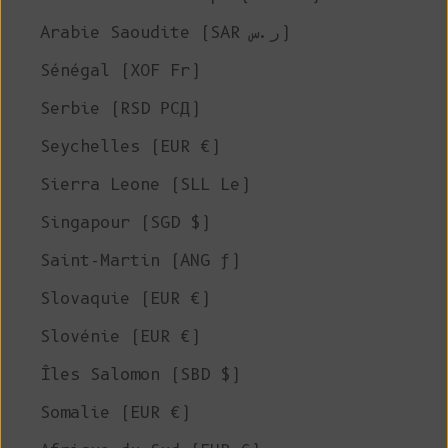
Arabie Saoudite (SAR ر.س)
Sénégal (XOF Fr)
Serbie (RSD РСД)
Seychelles (EUR €)
Sierra Leone (SLL Le)
Singapour (SGD $)
Saint-Martin (ANG ƒ)
Slovaquie (EUR €)
Slovénie (EUR €)
Îles Salomon (SBD $)
Somalie (EUR €)