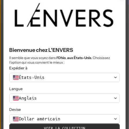
Nigeria (NGN ₦)
Niue (NZD $)
Île Norfolk (AUD $)
Macédoine du Nord (MKD ден)
Norvège (EUR €)
Bienvenue chez L'ENVERS
Il semble que vous soyez dans
l'Ohio
,
aux États-Unis
. Choisissez
Oman (EUR €)
l'option qui vous convient le mieux :
Expédier à
Pakistan (PKR ₨)
États-Unis
Territoires palestiniens (ILS ₪)
Langue
Panama (USD $)
Anglais
Papouasie-Nouvelle-Guinée (PGK K)
Devise
Paraguay (PYG ₲)
Dollar américain
Pérou (PEN S/)
VOIR LA COLLECTION