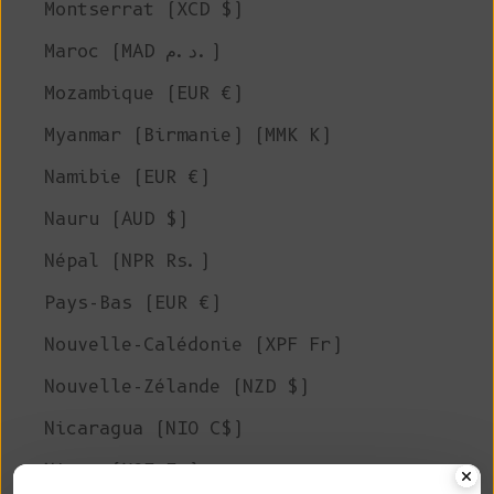
Montserrat (XCD $)
Maroc (MAD د.م.)
Mozambique (EUR €)
Myanmar (Birmanie) (MMK K)
Namibie (EUR €)
Nauru (AUD $)
Népal (NPR Rs.)
Pays-Bas (EUR €)
Nouvelle-Calédonie (XPF Fr)
Nouvelle-Zélande (NZD $)
Nicaragua (NIO C$)
Niger (XOF Fr)