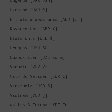
Ouganda (UGX USh)
Ukraine (UAH ₴)
Émirats arabes unis (AED د.إ)
Royaume-Uni (GBP £)
États-Unis (USD $)
Uruguay (UYU $U)
Ouzbékistan (UZS so'm)
Vanuatu (VUV Vt)
Cité du Vatican (EUR €)
Venezuela (USD $)
Vietnam (VND ₫)
Wallis & Futuna (XPF Fr)