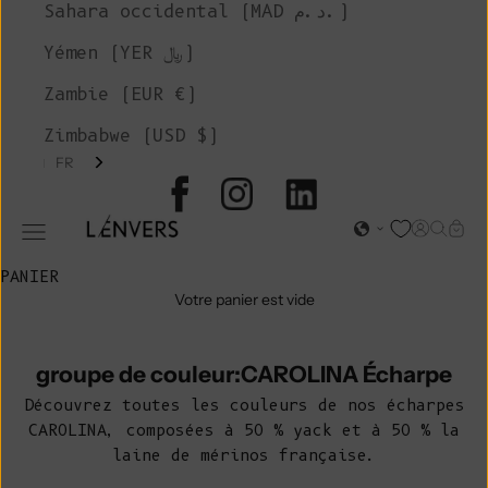
Sahara occidental (MAD د.م.)
Yémen (YER ﷼)
Zambie (EUR €)
Zimbabwe (USD $)
FR
L'ENVERS
Page d'o
Recher
Char
Ouvrir le menu de navigation
PANIER
Votre panier est vide
groupe de couleur:CAROLINA Écharpe
Découvrez toutes les couleurs de nos écharpes
CAROLINA, composées à 50 % yack et à 50 % la
laine de mérinos française.