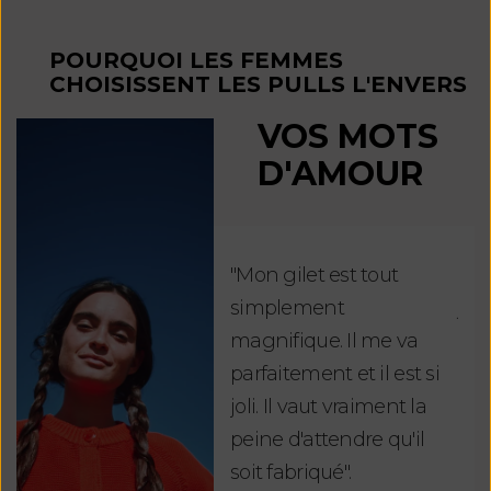
POURQUOI LES FEMMES
CHOISISSENT LES PULLS L'ENVERS
VOS MOTS
D'AMOUR
"Mon gilet est tout
"Ch
simplement
jus
magnifique. Il me va
re
parfaitement et il est si
auj
joli. Il vaut vraiment la
sui
peine d'attendre qu'il
de 
soit fabriqué".
mag