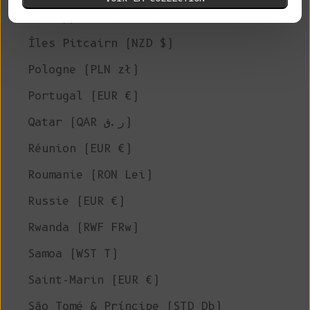
Philippines (PHP ₱)
Îles Pitcairn (NZD $)
Pologne (PLN zł)
Portugal (EUR €)
Qatar (QAR ر.ق)
Réunion (EUR €)
Roumanie (RON Lei)
Russie (EUR €)
Rwanda (RWF FRw)
Samoa (WST T)
Saint-Marin (EUR €)
São Tomé & Príncipe (STD Db)