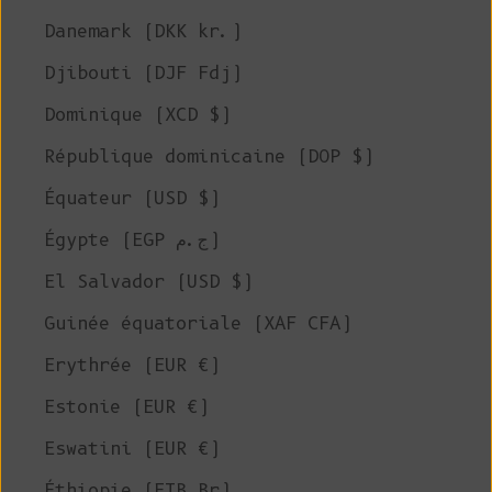
Danemark (DKK kr.)
Djibouti (DJF Fdj)
Dominique (XCD $)
République dominicaine (DOP $)
Équateur (USD $)
Égypte (EGP ج.م)
El Salvador (USD $)
Guinée équatoriale (XAF CFA)
Erythrée (EUR €)
Estonie (EUR €)
Eswatini (EUR €)
Éthiopie (ETB Br)