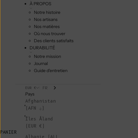
À PROPOS
Notre histoire
Nos artisans
Nos matières
Où nous trouver
Des clients satisfaits
DURABILITÉ
Notre mission
Journal
Guide d'entretien
FR
EUR €
Pays
Afghanistan
(AFN ؋)
Îles Åland
(EUR €)
PANIER
Albanie (ALL