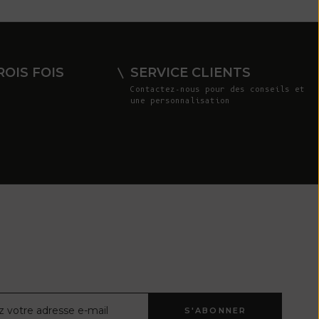
Costa Rica
(CRC ₡)
Côte d'Ivoire
OIS FOIS
SERVICE CLIENTS
(XOF Fr)
Contactez-nous
pour des conseils et
une personnalisation
Croatie (EUR
€)
Curaçao (ANG
ƒ)
Chypre (EUR €)
Tchèque (CZK
Kč)
Danemark (DKK
kr.)
Djibouti (DJF
ctronique
S'ABONNER
Fdj)