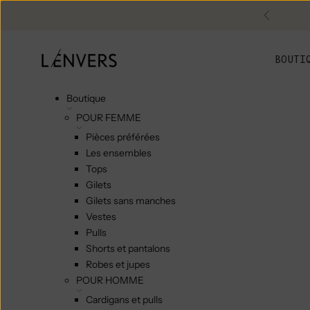
Skip to content
Précéde
L'ENVERS
BOUTI
Boutique
POUR FEMME
Pièces préférées
Les ensembles
Tops
Gilets
Gilets sans manches
Vestes
Pulls
Shorts et pantalons
Robes et jupes
POUR HOMME
Cardigans et pulls