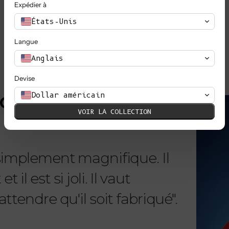
Expédier à
TOUT VOIR
États-Unis
Langue
Anglais
Devise
EN SAVOIR PLUS
Dollar américain
MOUR
VOIR LA COLLECTION
 simplement magnifique. Il
"Chère 
il est si joli. Il vaut
reçu m
ttendre qu'il soit fabriqué".
telleme
magnifi