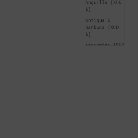
Anguilla (XCD
$)
Antigua &
Barbuda (XCD
$)
Argentine (EUR
€)
Arménie (AMD
դր.)
Aruba (AWG ƒ)
Île de
l'Ascension
(SHP £)
Australie (AUD
$)
Autriche (EUR