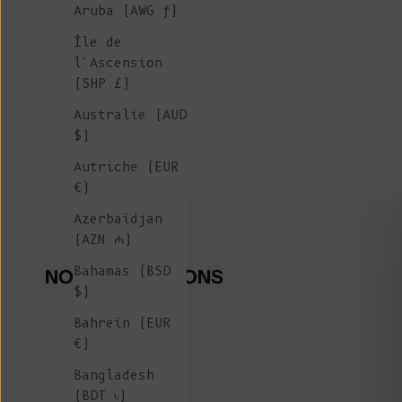
Aruba (AWG ƒ)
Île de
l'Ascension
(SHP £)
Australie (AUD
$)
Autriche (EUR
€)
Azerbaïdjan
(AZN ₼)
Bahamas (BSD
NOS COLLECTIONS
$)
Bahreïn (EUR
€)
Bangladesh
(BDT ৳)