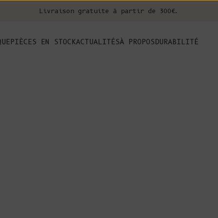
Livraison gratuite à partir de 300€.
nt
QUE
PIÈCES EN STOCK
ACTUALITÉS
À PROPOS
DURABILITÉ