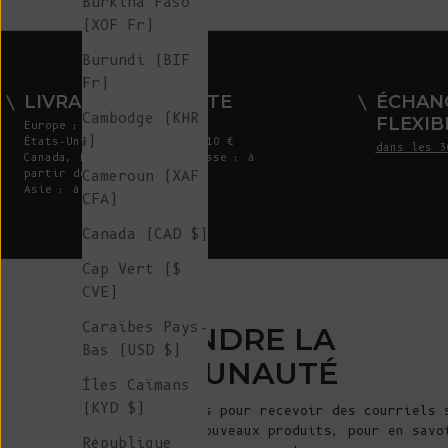
Burkina Faso
(XOF Fr)
Burundi (BIF
Fr)
LIVRAISON GRATUITE
ÉCHAN
Cambodge (KHR
FLEXIB
Europe : à partir de 300 €
៛)
États-Unis : à partir de 410 €
dans les 3
Canada, Royaume-Uni et Suisse : à
Cameroun (XAF
partir de 320 €
Asie : à partir de 360 €
CFA)
Canada (CAD $)
Cap Vert ($
CVE)
Caraïbes Pays-
REJOINDRE LA
Bas (USD $)
COMMUNAUTÉ
Îles Caïmans
(KYD $)
Inscrivez-vous pour recevoir des courriels 
annonces de nouveaux produits, pour en savo
République