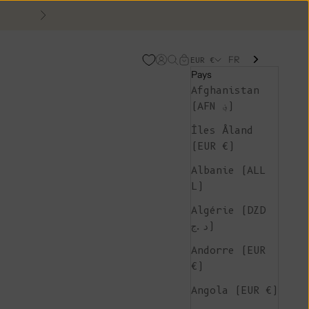
Suivant
FR
Page d'ouverture de comp
Recherche ouverte
Chariot ouvert
EUR €
Pays
Afghanistan
(AFN ؋)
Îles Åland
(EUR €)
Albanie (ALL
L)
Algérie (DZD
د.ج)
Andorre (EUR
€)
Angola (EUR €)