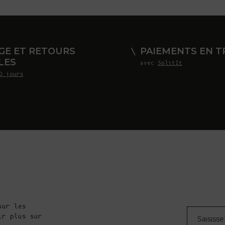
GE ET RETOURS
PAIEMENTS EN TR
LES
avec
SplitIt
0 jours
sur les
Courrier éle
ir plus sur