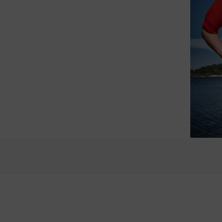
raffiné
vos pro
Vanessa -