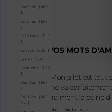
Barbade (BBD
$)
Bélarus (EUR
€)
Belgique (EUR
€)
VOS MOTS D'A
Belize (BZD $)
Bénin (XOF Fr)
Bermudes (USD
$)
"Mon gilet est tout
Bhoutan (EUR
me va parfaitement et 
€)
vraiment la peine d'a
Bolivie (BOB
Bs.)
Kate - Angleterre
Bosnie-