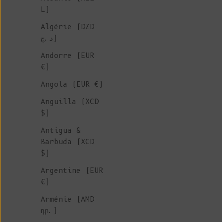
L)
Algérie (DZD
د.ج)
Andorre (EUR
€)
Angola (EUR €)
Anguilla (XCD
$)
Antigua &
Barbuda (XCD
$)
Argentine (EUR
€)
Arménie (AMD
դր.)