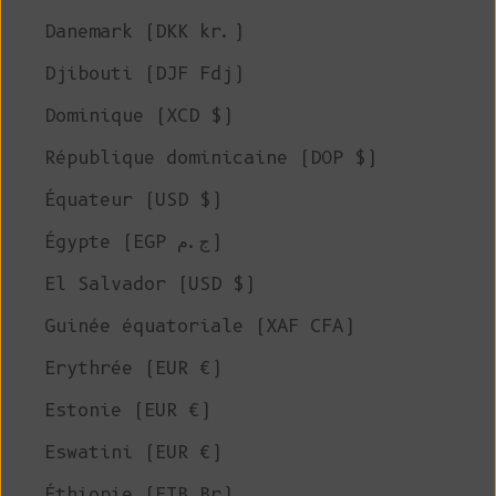
Danemark (DKK kr.)
Djibouti (DJF Fdj)
Dominique (XCD $)
République dominicaine (DOP $)
Équateur (USD $)
Égypte (EGP ج.م)
El Salvador (USD $)
Guinée équatoriale (XAF CFA)
Erythrée (EUR €)
Estonie (EUR €)
Eswatini (EUR €)
Éthiopie (ETB Br)