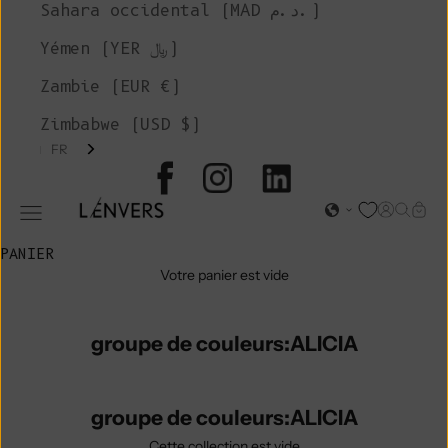
Sahara occidental (MAD د.م.)
Yémen (YER ﷼)
Zambie (EUR €)
Zimbabwe (USD $)
FR
L'ENVERS
Page d'o
Recher
Char
Ouvrir le menu de navigation
PANIER
Votre panier est vide
groupe de couleurs:ALICIA
groupe de couleurs:ALICIA
Cette collection est vide