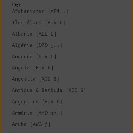
Pays
Afghanistan (AFN ؋)
Îles Åland (EUR €)
Albanie (ALL L)
Algérie (DZD د.ج)
Andorre (EUR €)
Angola (EUR €)
Anguilla (XCD $)
Antigua & Barbuda (XCD $)
Argentine (EUR €)
Arménie (AMD դր.)
Aruba (AWG ƒ)