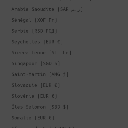
Arabie Saoudite (SAR ر.س)
Sénégal (XOF Fr)
Serbie (RSD РСД)
Seychelles (EUR €)
Sierra Leone (SLL Le)
Singapour (SGD $)
Saint-Martin (ANG ƒ)
Slovaquie (EUR €)
Slovénie (EUR €)
Îles Salomon (SBD $)
Somalie (EUR €)