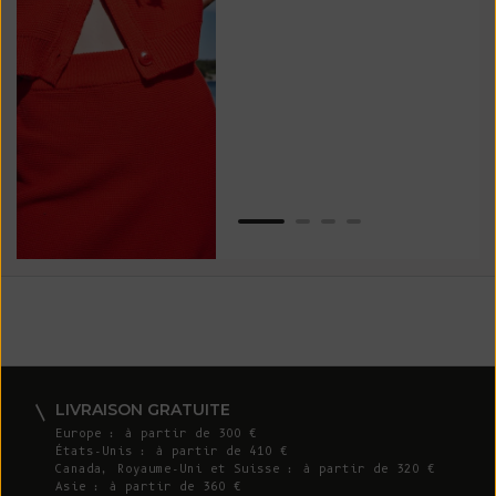
vos
ser
Van
LIVRAISON GRATUITE
Europe : à partir de 300 €
États-Unis : à partir de 410 €
Canada, Royaume-Uni et Suisse : à partir de 320 €
Asie : à partir de 360 €