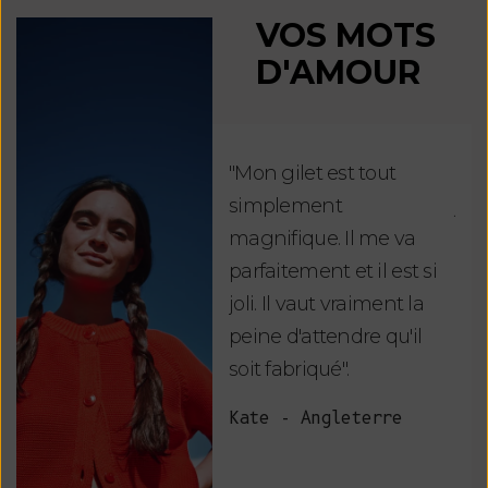
VOS MOTS
D'AMOUR
"Mon gilet est tout
"Ch
simplement
jus
magnifique. Il me va
re
parfaitement et il est si
auj
joli. Il vaut vraiment la
sui
peine d'attendre qu'il
de 
soit fabriqué".
mag
fai
Kate - Angleterre
raf
tou