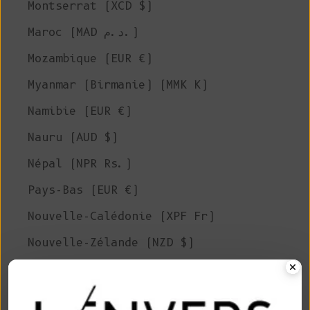
Montserrat (XCD $)
Maroc (MAD د.م.)
Mozambique (EUR €)
Myanmar (Birmanie) (MMK K)
Namibie (EUR €)
Nauru (AUD $)
Népal (NPR Rs.)
Pays-Bas (EUR €)
Nouvelle-Calédonie (XPF Fr)
Nouvelle-Zélande (NZD $)
Nicaragua (NIO C$)
Niger (XOF Fr)