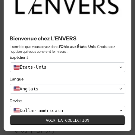
Nigeria (NGN ₦)
Niue (NZD $)
Île Norfolk (AUD $)
Bienvenue chez L'ENVERS
Macédoine du Nord (MKD ден)
Il semble que vous soyez dans
l'Ohio
,
aux États-Unis
. Choisissez
Norvège (EUR €)
l'option qui vous convient le mieux :
Expédier à
Oman (EUR €)
États-Unis
Pakistan (PKR ₨)
Langue
Territoires palestiniens (ILS ₪)
Anglais
Panama (USD $)
Devise
Papouasie-Nouvelle-Guinée (PGK K)
Dollar américain
Paraguay (PYG ₲)
VOIR LA COLLECTION
Pérou (PEN S/)