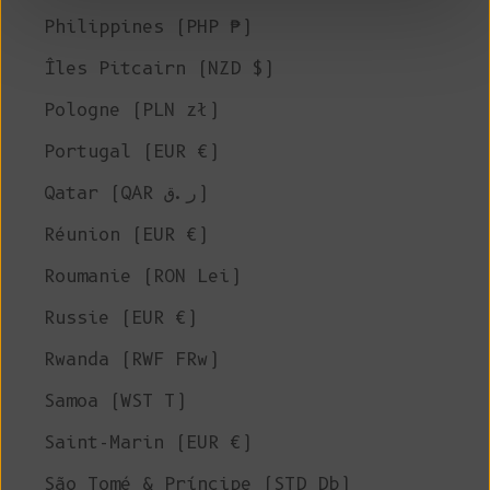
Philippines (PHP ₱)
Îles Pitcairn (NZD $)
Pologne (PLN zł)
Portugal (EUR €)
Qatar (QAR ر.ق)
Réunion (EUR €)
Roumanie (RON Lei)
Russie (EUR €)
Rwanda (RWF FRw)
Samoa (WST T)
Saint-Marin (EUR €)
São Tomé & Príncipe (STD Db)