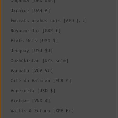
Ouganda (UGX USh)
Ukraine (UAH ₴)
Émirats arabes unis (AED د.إ)
Royaume-Uni (GBP £)
États-Unis (USD $)
Uruguay (UYU $U)
Ouzbékistan (UZS so'm)
Vanuatu (VUV Vt)
Cité du Vatican (EUR €)
Venezuela (USD $)
Vietnam (VND ₫)
Wallis & Futuna (XPF Fr)