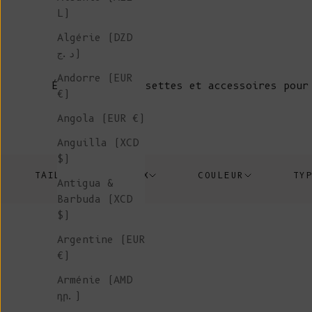
L)
Algérie (DZD
د.ج)
Andorre (EUR
Écharpes, chaussettes et accessoires pour
€)
Angola (EUR €)
Anguilla (XCD
$)
TAILLE
PRIX
COULEUR
TY
Antigua &
Barbuda (XCD
$)
Argentine (EUR
€)
Arménie (AMD
դր.)