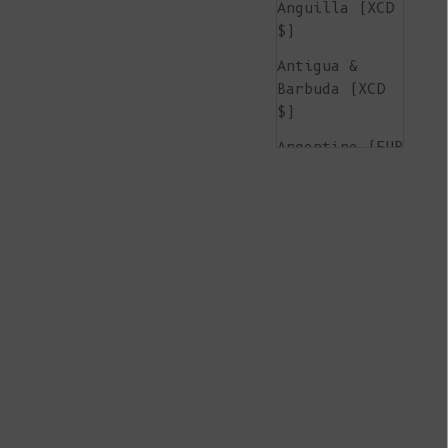
Anguilla (XCD
$)
Antigua &
Barbuda (XCD
$)
Argentine (EUR
€)
Arménie (AMD
դր.)
Aruba (AWG ƒ)
Île de
l'Ascension
(SHP £)
Australie (AUD
$)
Autriche (EUR