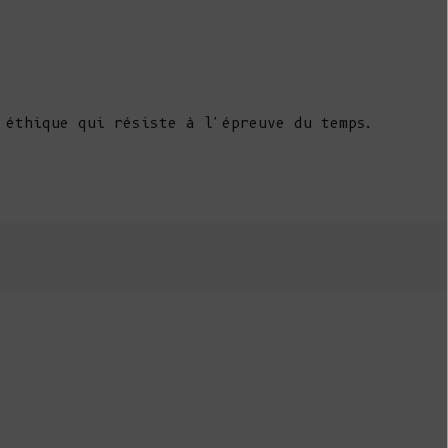
Belize (BZD $)
Bénin (XOF Fr)
Bermudes (USD
$)
 éthique qui résiste à l'épreuve du temps.
Bhoutan (EUR
€)
Bolivie (BOB
Bs.)
Bosnie-
Herzégovine
(BAM КМ)
Botswana (BWP
P)
Brésil (EUR €)
Territoire
britannique de