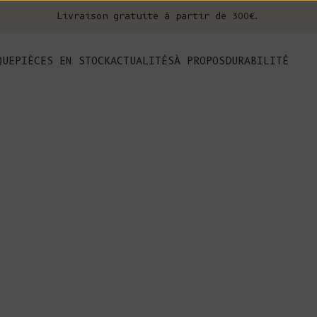
Livraison gratuite à partir de 300€.
nt
QUE
PIÈCES EN STOCK
ACTUALITÉS
À PROPOS
DURABILITÉ