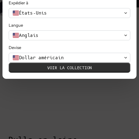
EN SAVOIR PLUS
Expédier à
États-Unis
Langue
Anglais
Devise
Dollar américain
VOIR LA COLLECTION
FABRI
ARTIS
Derrière nos vêtemen
des fabricants de fi
raconte leur histoir
créer une marque éth