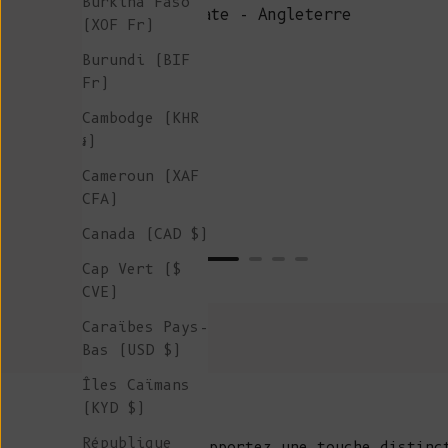
Burkina Faso
Kate - Angleterre
(XOF Fr)
Burundi (BIF
Fr)
Cambodge (KHR
៛)
Cameroun (XAF
CFA)
Canada (CAD $)
Cap Vert ($
CVE)
Caraïbes Pays-
Bas (USD $)
Îles Caïmans
(KYD $)
République
Apportez une touche distinc