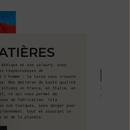
l'océan Indien
(USD $)
Îles Vierges
britanniques
(USD $)
Brunei ($ BND)
ATIÈRES
Bulgarie (EUR
€)
 éthique et nos valeurs, nous
es respectueuses de
Burkina Faso
e l'homme : la laine sans cruauté
(XOF Fr)
ue. Nos matières de haute qualité
 situées en France, en Italie, en
Burundi (BIF
al, ce qui nous permet de
Fr)
ions de fabrication. Cela
ux non toxiques, sans danger pour
Cambodge (KHR
ironnement, tout en assurant le
៛)
x et de la planète.
Cameroun (XAF