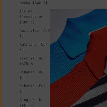
Aruba (AWG ƒ)
Île de
l'Ascension
(SHP £)
Australie (AUD
$)
Autriche (EUR
€)
Azerbaïdjan
(AZN ₼)
Bahamas (BSD
$)
Bahreïn (EUR
€)
Bangladesh
(BDT ৳)