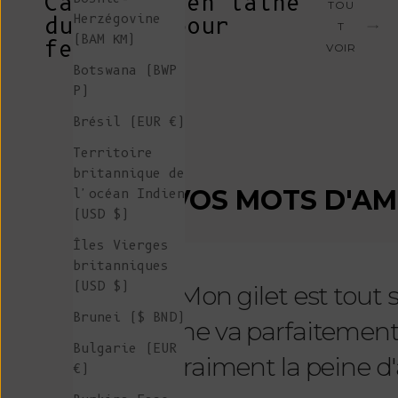
Cardigans en laine
TOU
Herzégovine
durables pour
T
(BAM КМ)
femmes
VOIR
Botswana (BWP
P)
Brésil (EUR €)
Territoire
britannique de
VOS MOTS D'A
l'océan Indien
(USD $)
Îles Vierges
britanniques
(USD $)
"Mon gilet est tout
Brunei ($ BND)
me va parfaitement et 
Bulgarie (EUR
vraiment la peine d'a
€)