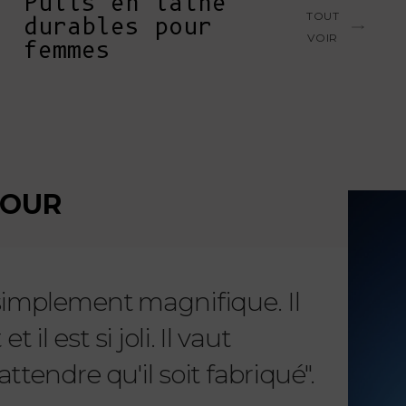
Pulls en laine
De l'esquisse à la t
TOUT
durables pour
exclusivement pour L
VOIR
femmes
soigneusement sélect
relations étroites a
nous permet de garan
travail, un impact m
EN SAVOIR PLUS
MOUR
 simplement magnifique. Il
"Chère 
il est si joli. Il vaut
reçu m
ttendre qu'il soit fabriqué".
telleme
À PRO