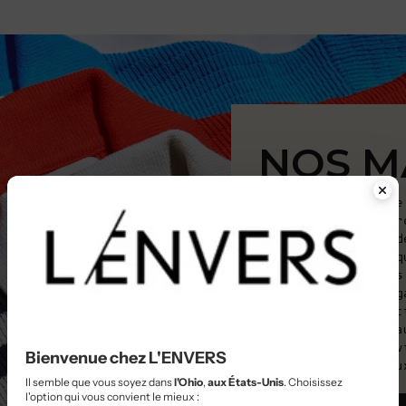
NOS M
En accord avec notre
choisissons des fibr
l'environnement et d
et le coton biologiq
proviennent d'usines
Espagne et au Portug
contrôler les condit
garantit des matéria
votre santé et l'env
Bienvenue chez L'ENVERS
bien-être des animau
Il semble que vous soyez dans
l'Ohio
,
aux États-Unis
. Choisissez
l'option qui vous convient le mieux :