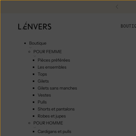
Skip to content
Précéde
L'ENVERS
BOUTI
Boutique
POUR FEMME
Pièces préférées
Les ensembles
Tops
Gilets
Gilets sans manches
Vestes
Pulls
Shorts et pantalons
Robes et jupes
POUR HOMME
Cardigans et pulls