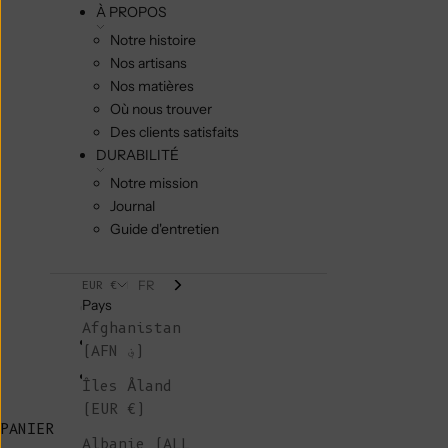
À PROPOS
Notre histoire
Nos artisans
Nos matières
Où nous trouver
Des clients satisfaits
DURABILITÉ
Notre mission
Journal
Guide d'entretien
FR
EUR €
Pays
Afghanistan
(AFN ؋)
Îles Åland
(EUR €)
PANIER
Albanie (ALL