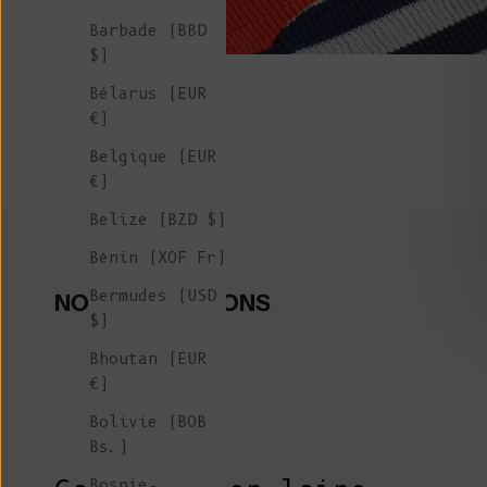
Barbade (BBD
$)
Bélarus (EUR
€)
Belgique (EUR
€)
Belize (BZD $)
Bénin (XOF Fr)
Bermudes (USD
NOS COLLECTIONS
$)
Bhoutan (EUR
€)
Bolivie (BOB
Bs.)
Bosnie-