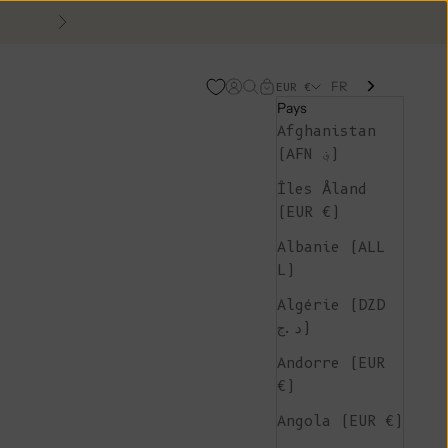
Suivant
FR
Page d'ouverture de comp
Recherche ouverte
Chariot ouvert
EUR €
Pays
Afghanistan
(AFN ؋)
Îles Åland
(EUR €)
Albanie (ALL
L)
Algérie (DZD
د.ج)
Andorre (EUR
€)
Angola (EUR €)