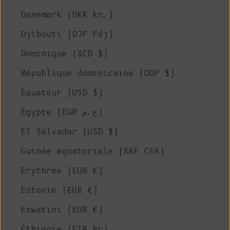
Danemark (DKK kr.)
Djibouti (DJF Fdj)
Dominique (XCD $)
République dominicaine (DOP $)
Équateur (USD $)
Égypte (EGP ج.م)
El Salvador (USD $)
Guinée équatoriale (XAF CFA)
Erythrée (EUR €)
Estonie (EUR €)
Eswatini (EUR €)
Éthiopie (ETB Br)