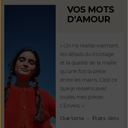
VOS MOTS
D'AMOUR
« On ne réalise vraiment
« U
les détails du tricotage
uni
et la qualité de la maille
exc
qu’une fois la pièce
ché
entre les mains. C’est ce
nom
que je ressens avec
Lau
toutes mes pièces
L’Envers. »
Charlotte - États-Unis