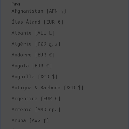
Pays
Afghanistan (AFN ؋)
Îles Åland (EUR €)
Albanie (ALL L)
Algérie (DZD د.ج)
Andorre (EUR €)
Angola (EUR €)
Anguilla (XCD $)
Antigua & Barbuda (XCD $)
Argentine (EUR €)
Arménie (AMD դր.)
Aruba (AWG ƒ)