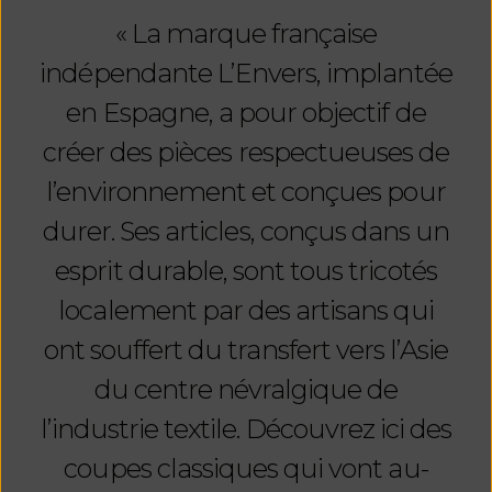
« La marque française
indépendante L’Envers, implantée
en Espagne, a pour objectif de
créer des pièces respectueuses de
col
l’environnement et conçues pour
roulé souple et d'une
durer. Ses articles, conçus dans un
jupe longue dans le même
esprit durable, sont tous tricotés
tissu duveteux pull
localement par des artisans qui
ont souffert du transfert vers l’Asie
du centre névralgique de
l’industrie textile. Découvrez ici des
coupes classiques qui vont au-