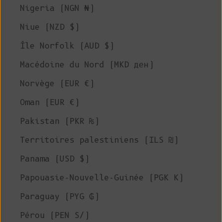
Nigeria (NGN ₦)
Niue (NZD $)
Île Norfolk (AUD $)
Macédoine du Nord (MKD ден)
Norvège (EUR €)
Oman (EUR €)
Pakistan (PKR ₨)
Territoires palestiniens (ILS ₪)
Panama (USD $)
Papouasie-Nouvelle-Guinée (PGK K)
Paraguay (PYG ₲)
Pérou (PEN S/)