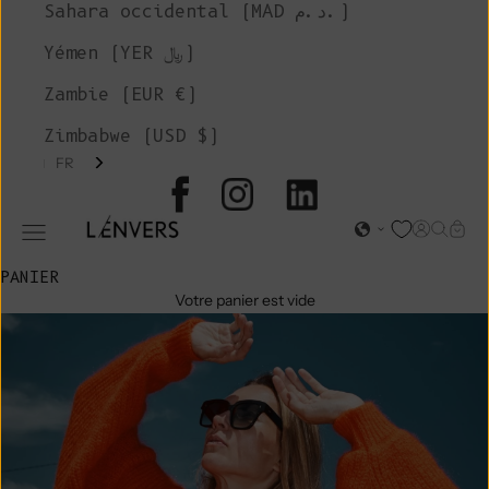
Sahara occidental (MAD د.م.)
Yémen (YER ﷼)
Zambie (EUR €)
Zimbabwe (USD $)
FR
L'ENVERS
Page d'o
Recher
Char
Ouvrir le menu de navigation
PANIER
Votre panier est vide