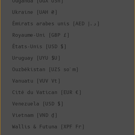
Ouganda (UGX USh)
Ukraine (UAH ₴)
Émirats arabes unis (AED د.إ)
Royaume-Uni (GBP £)
États-Unis (USD $)
Uruguay (UYU $U)
Ouzbékistan (UZS so'm)
Vanuatu (VUV Vt)
Cité du Vatican (EUR €)
Venezuela (USD $)
Vietnam (VND ₫)
Wallis & Futuna (XPF Fr)