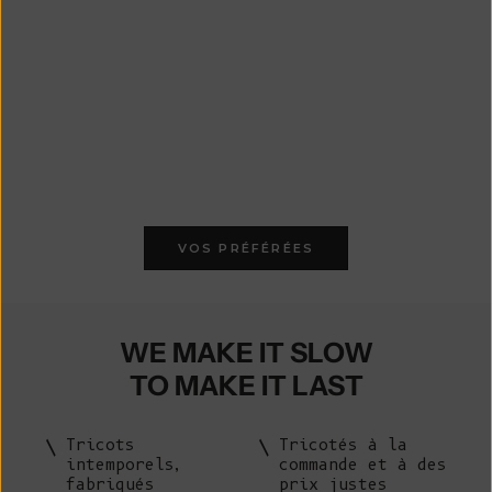
LÉA T-Shirt à manches
LÉA T-shirt à manches
SA
courtes en coton
courtes en coton
ch
biologique - Bleu cyan
biologique - Noir
mé
Prix de vente
Prix de vente
170 €
170 €
Pr
€ 
VOS PRÉFÉRÉES
WE MAKE IT SLOW
TO MAKE IT LAST
Tricots
Tricotés à la
intemporels,
commande et à des
fabriqués
prix justes