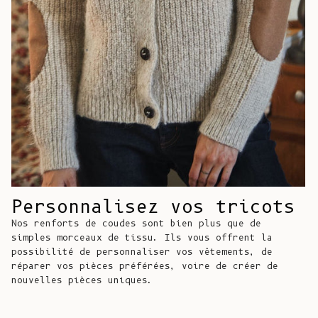
Costa Rica
(CRC ₡)
Côte d'Ivoire
(XOF Fr)
Croatie (EUR
€)
Curaçao (ANG
ƒ)
Chypre (EUR €)
Personnalisez vos tricots
Tchèque (CZK
Nos renforts de coudes sont bien plus que de
Kč)
simples morceaux de tissu. Ils vous offrent la
possibilité de personnaliser vos vêtements, de
Danemark (DKK
réparer vos pièces préférées, voire de créer de
kr.)
nouvelles pièces uniques.
Djibouti (DJF
Fdj)