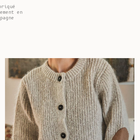
Île Christmas
briqué
(AUD $)
ement en
pagne
Îles Cocos
(Keeling) (AUD
$)
Colombie (EUR
€)
Comores (KMF
Fr)
Congo -
Brazzaville
(XAF CFA)
Congo -
Kinshasa (CDF
Fr)
Îles Cook (NZD
$)