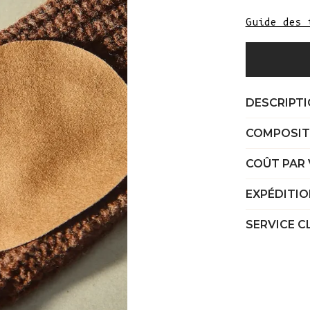
Guide des 
DESCRIPT
COMPOSIT
COÛT PAR
EXPÉDITIO
SERVICE C
Welcome to L'ENVERS
It seems that you are in
Ohio
,
United States
. Choose the option you
prefer: