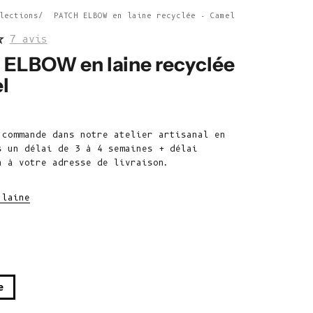
Belize (BZD $)
lections
PATCH ELBOW en laine recyclée - Camel
Bénin (XOF Fr)
7 avis
Bermudes (USD
ELBOW en laine recyclée
$)
l
Bhoutan (EUR
e vente
€)
Bolivie (BOB
 commande dans notre atelier artisanal en
Bs.)
s un délai de 3 à 4 semaines + délai
n à votre adresse de livraison.
Bosnie-
Herzégovine
 laine
(BAM КМ)
Botswana (BWP
P)
Brésil (EUR €)
e
Territoire
britannique de