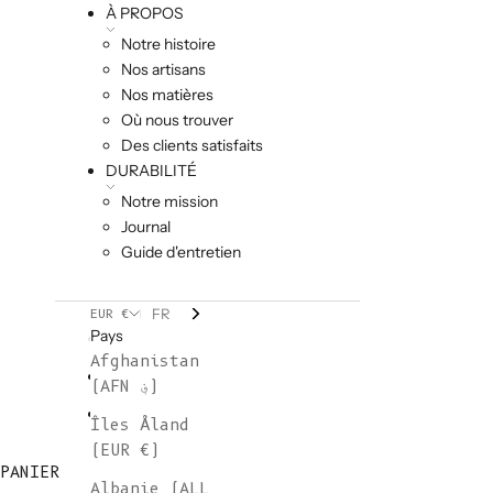
À PROPOS
Notre histoire
Nos artisans
Nos matières
Où nous trouver
Des clients satisfaits
DURABILITÉ
Notre mission
Journal
Guide d'entretien
FR
EUR €
Pays
Afghanistan
(AFN ؋)
Îles Åland
(EUR €)
PANIER
Albanie (ALL