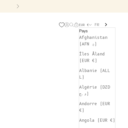
Suivant
FR
Page d'ouverture de comp
Recherche ouverte
Chariot ouvert
EUR €
Pays
Afghanistan
(AFN ؋)
Îles Åland
(EUR €)
Albanie (ALL
L)
Algérie (DZD
د.ج)
Andorre (EUR
€)
Angola (EUR €)