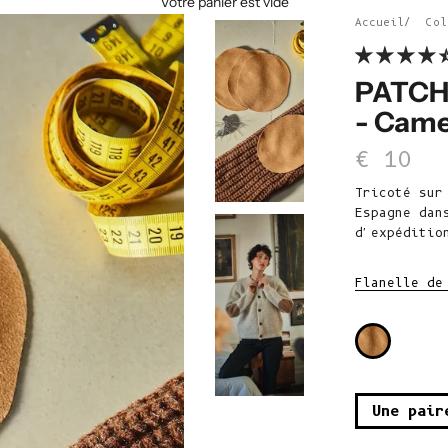
Votre panier est vide
Accueil
Col
PATCH 
- Came
Prix d
€ 10
Tricoté sur
Espagne dan
d'expéditio
Flanelle de
Une pair