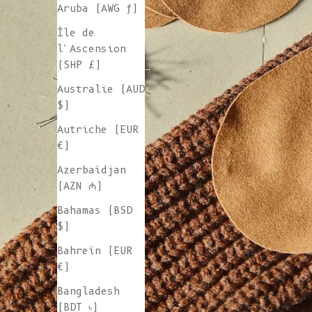
Aruba (AWG ƒ)
Île de
l'Ascension
(SHP £)
Australie (AUD
$)
Autriche (EUR
€)
Azerbaïdjan
(AZN ₼)
Bahamas (BSD
$)
Bahreïn (EUR
€)
Bangladesh
(BDT ৳)