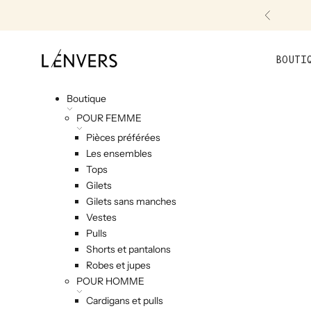
Skip to content
Précéde
L'ENVERS
BOUTI
Boutique
POUR FEMME
Pièces préférées
Les ensembles
Tops
Gilets
Gilets sans manches
Vestes
Pulls
Shorts et pantalons
Robes et jupes
POUR HOMME
Cardigans et pulls