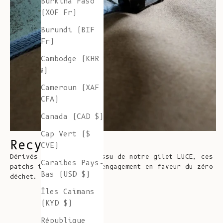
Burkina Faso
(XOF Fr)
Burundi (BIF
Fr)
Cambodge (KHR
៛)
Cameroun (XAF
CFA)
Canada (CAD $)
Cap Vert ($
Recyclage
CVE)
Dérivés de chutes de tissu de notre gilet LUCE, ces
Caraïbes Pays-
patchs incarnent notre engagement en faveur du zéro
Bas (USD $)
déchet.
Îles Caïmans
(KYD $)
République