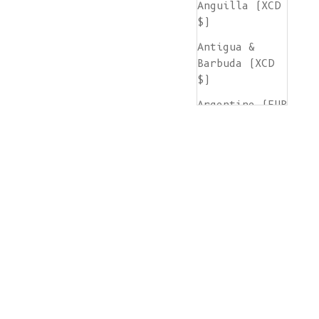
Anguilla (XCD
$)
Antigua &
Barbuda (XCD
$)
Argentine (EUR
€)
Arménie (AMD
դր.)
Aruba (AWG ƒ)
Île de
l'Ascension
(SHP £)
Australie (AUD
$)
Autriche (EUR