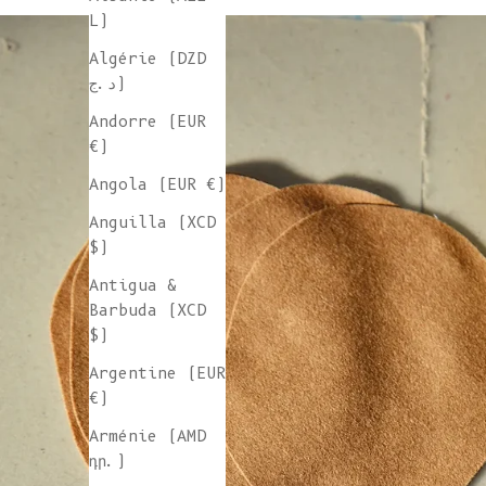
L)
Algérie (DZD
د.ج)
Andorre (EUR
€)
Angola (EUR €)
Anguilla (XCD
$)
Antigua &
Barbuda (XCD
$)
Argentine (EUR
€)
Arménie (AMD
դր.)