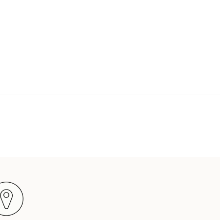
CFA)
Canada (CAD $)
Cap Vert ($
CVE)
Caraïbes Pays-
Bas (USD $)
Îles Caïmans
(KYD $)
République
centrafricaine
(XAF CFA)
Tchad (XAF
CFA)
Chili (EUR €)
Chine (CNY ¥)