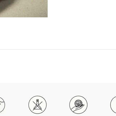
Ship to
United States
Language
English
Currency
United States Dollar
SHOP NOW