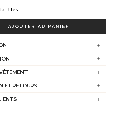
l'océan Indien
tailles
(USD $)
Îles Vierges
AJOUTER AU PANIER
britanniques
(USD $)
ION
Brunei ($ BND)
ION
Bulgarie (EUR
€)
 VÊTEMENT
Burkina Faso
(XOF Fr)
N ET RETOURS
Burundi (BIF
LIENTS
Fr)
Cambodge (KHR
៛)
Cameroun (XAF