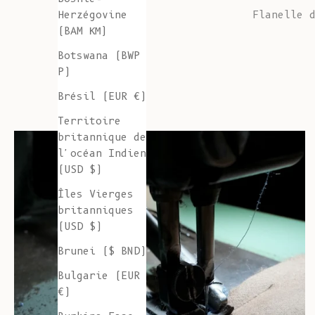
Flanelle 
Herzégovine
(BAM КМ)
Botswana (BWP
P)
Brésil (EUR €)
Territoire
britannique de
l'océan Indien
(USD $)
Îles Vierges
britanniques
(USD $)
Brunei ($ BND)
Bulgarie (EUR
€)