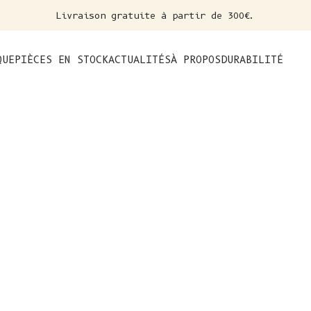
Livraison gratuite à partir de 300€.
nt
QUE
PIÈCES EN STOCK
ACTUALITÉS
À PROPOS
DURABILITÉ