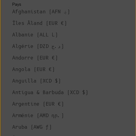
Pays
Afghanistan (AFN ؋)
Îles Åland (EUR €)
Albanie (ALL L)
Algérie (DZD د.ج)
Andorre (EUR €)
Angola (EUR €)
Anguilla (XCD $)
Antigua & Barbuda (XCD $)
Argentine (EUR €)
Arménie (AMD դր.)
Aruba (AWG ƒ)