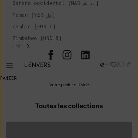
Sahara occidental (MAD د.م.)
Yémen (YER ﷼)
Zambie (EUR €)
Zimbabwe (USD $)
FR
L'ENVERS
Page d'o
Recher
Char
Ouvrir le menu de navigation
PANIER
Votre panier est vide
Toutes les collections
groupe de couleurs:coton BILLIE
Groupe de couleurs:Veste CALAMITY