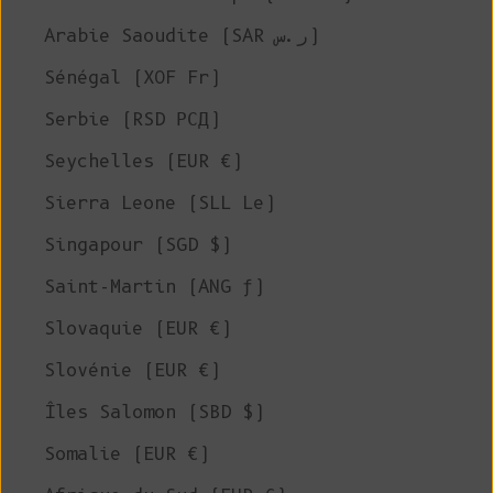
Arabie Saoudite (SAR ر.س)
Sénégal (XOF Fr)
Serbie (RSD РСД)
Seychelles (EUR €)
Sierra Leone (SLL Le)
Singapour (SGD $)
Saint-Martin (ANG ƒ)
Slovaquie (EUR €)
Slovénie (EUR €)
Îles Salomon (SBD $)
Somalie (EUR €)