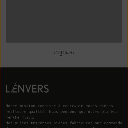
groupe de couleurs:CARLA
groupe de couleur:cardigan CHARLOTTE
groupe de couleurs:CLARISSE
1
2
3
4
5
…
9
Notre mission consiste à concevoir moins pièces
meilleure qualité. Nous pensons que notre planète
mérite mieux.
Nos pièces tricotées pièces fabriquées sur commande