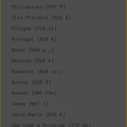
Philippines (PHP ₱)
Îles Pitcairn (NZD $)
Pologne (PLN zł)
Portugal (EUR €)
Qatar (QAR ر.ق)
Réunion (EUR €)
Roumanie (RON Lei)
Russie (EUR €)
Rwanda (RWF FRw)
Samoa (WST T)
Saint-Marin (EUR €)
São Tomé & Príncipe (STD Db)