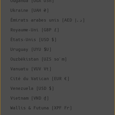
Ouganda (UGX USh)
Ukraine (UAH ₴)
Émirats arabes unis (AED د.إ)
Royaume-Uni (GBP £)
États-Unis (USD $)
Uruguay (UYU $U)
Ouzbékistan (UZS so'm)
Vanuatu (VUV Vt)
Cité du Vatican (EUR €)
Venezuela (USD $)
Vietnam (VND ₫)
Wallis & Futuna (XPF Fr)