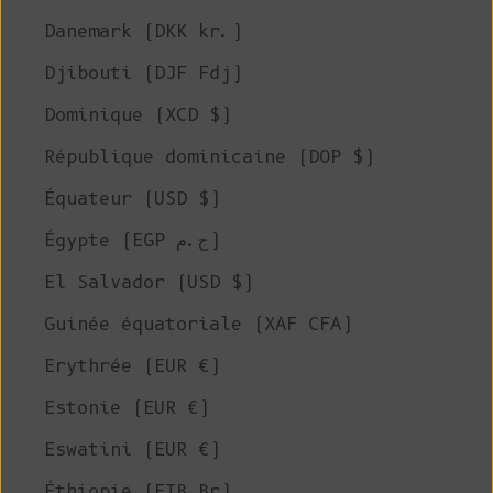
Danemark (DKK kr.)
Djibouti (DJF Fdj)
Dominique (XCD $)
République dominicaine (DOP $)
Équateur (USD $)
Égypte (EGP ج.م)
El Salvador (USD $)
Guinée équatoriale (XAF CFA)
Erythrée (EUR €)
Estonie (EUR €)
Eswatini (EUR €)
Éthiopie (ETB Br)