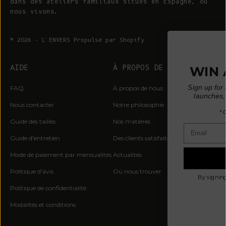
dans des ateliers familiaux situés en Espagne, où
nous vivons.
© 2026 - L'ENVERS
Propulsé par Shopify
GAGNEZ UNE CARTE
CADEAU DE 200 EUROS*
AIDE
À PROPOS DE L'ENVERS
Inscrivez-vous pour bénéficier d'un accès
FAQ
À propos de nous
anticipé aux éditions limitées, aux lancements
de précommandes, aux conseils en matière de
Nous contacter
Notre philosophie
slow fashion et aux annonces de pop-up.
* Un gagnant tiré au sort par mois
Guide des tailles
Nos matières
Courriel :
Guide d'entretien
Des clients satisfaits
Mode de paiement par mensualités
Actualités
C'EST PAR ICI
Politique d'avis
Où nous trouver
En vous inscrivant, vous acceptez de recevoir des
Politique de confidentialité
courriels de marketing.
Modalités et conditions
Non, merci