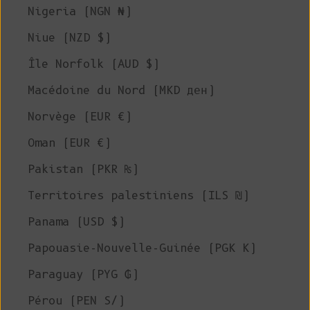
Nigeria (NGN ₦)
Niue (NZD $)
Île Norfolk (AUD $)
Macédoine du Nord (MKD ден)
Norvège (EUR €)
Oman (EUR €)
Pakistan (PKR ₨)
Territoires palestiniens (ILS ₪)
Panama (USD $)
Papouasie-Nouvelle-Guinée (PGK K)
Paraguay (PYG ₲)
Pérou (PEN S/)