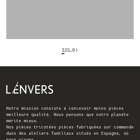
colorgroup : T-shirt en coton ELISABETH (en stock)
groupe de couleurs : FLORENCE En stock
1
2
3
…
9
Notre mission consiste à concevoir moins pièces
meilleure qualité. Nous pensons que notre planète
mérite mieux.
Nos pièces tricotées pièces fabriquées sur commande
dans des ateliers familiaux situés en Espagne, où
nous vivons.