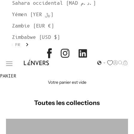
Sahara occidental (MAD د.م.)
Yémen (YER ﷼)
Zambie (EUR €)
Zimbabwe (USD $)
FR
L'ENVERS
Page d'o
Recher
Char
Ouvrir le menu de navigation
PANIER
Votre panier est vide
Toutes les collections
Accessoires
Alice Roca x L'Envers