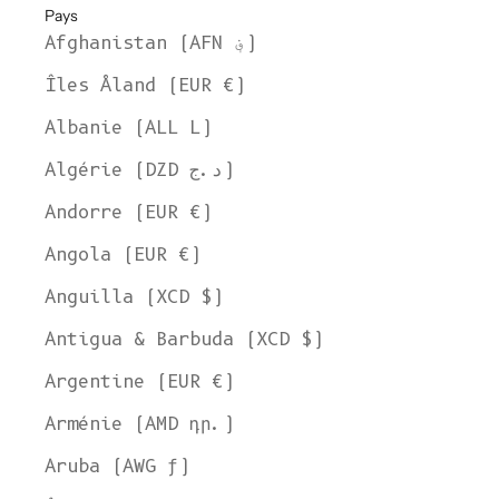
Pays
Afghanistan (AFN ؋)
Îles Åland (EUR €)
Albanie (ALL L)
Algérie (DZD د.ج)
Andorre (EUR €)
Angola (EUR €)
Anguilla (XCD $)
Antigua & Barbuda (XCD $)
Argentine (EUR €)
Arménie (AMD դր.)
Aruba (AWG ƒ)