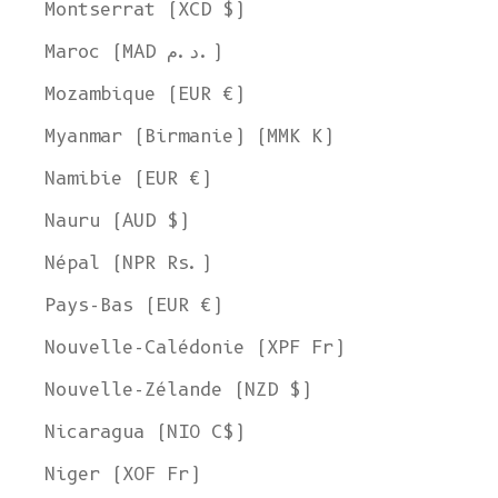
Montserrat (XCD $)
Maroc (MAD د.م.)
Mozambique (EUR €)
Myanmar (Birmanie) (MMK K)
Namibie (EUR €)
Bienvenue chez L'ENVERS
Nauru (AUD $)
Il semble que vous soyez dans
l'Ohio
,
aux États-Unis
. Choisissez
l'option qui vous convient le mieux :
Népal (NPR Rs.)
Expédier à
États-Unis
Pays-Bas (EUR €)
Langue
Nouvelle-Calédonie (XPF Fr)
Anglais
Nouvelle-Zélande (NZD $)
Devise
Nicaragua (NIO C$)
Dollar américain
Niger (XOF Fr)
VOIR LA COLLECTION