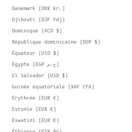
Danemark (DKK kr.)
Djibouti (DJF Fdj)
Dominique (XCD $)
République dominicaine (DOP $)
Équateur (USD $)
Égypte (EGP ج.م)
El Salvador (USD $)
Guinée équatoriale (XAF CFA)
Erythrée (EUR €)
Estonie (EUR €)
Eswatini (EUR €)
Éthiopie (ETB Br)