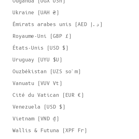
Ouganda (UGX USh)
Ukraine (UAH ₴)
Émirats arabes unis (AED د.إ)
Royaume-Uni (GBP £)
États-Unis (USD $)
Uruguay (UYU $U)
Ouzbékistan (UZS so'm)
Vanuatu (VUV Vt)
Cité du Vatican (EUR €)
Venezuela (USD $)
Vietnam (VND ₫)
Wallis & Futuna (XPF Fr)