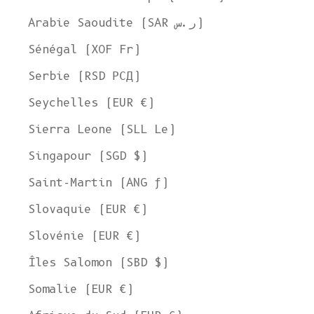
Arabie Saoudite (SAR ر.س)
Sénégal (XOF Fr)
Serbie (RSD РСД)
Seychelles (EUR €)
Sierra Leone (SLL Le)
Singapour (SGD $)
Saint-Martin (ANG ƒ)
Slovaquie (EUR €)
Slovénie (EUR €)
Îles Salomon (SBD $)
Somalie (EUR €)