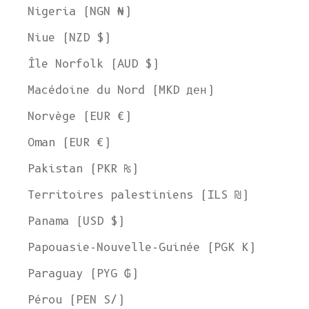
Nigeria (NGN ₦)
Niue (NZD $)
Île Norfolk (AUD $)
Macédoine du Nord (MKD ден)
Norvège (EUR €)
Oman (EUR €)
Pakistan (PKR ₨)
Territoires palestiniens (ILS ₪)
Panama (USD $)
Papouasie-Nouvelle-Guinée (PGK K)
Paraguay (PYG ₲)
Pérou (PEN S/)