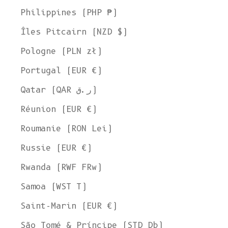
Philippines (PHP ₱)
Îles Pitcairn (NZD $)
Pologne (PLN zł)
Portugal (EUR €)
Qatar (QAR ر.ق)
Réunion (EUR €)
Roumanie (RON Lei)
Russie (EUR €)
Rwanda (RWF FRw)
Samoa (WST T)
Saint-Marin (EUR €)
São Tomé & Príncipe (STD Db)