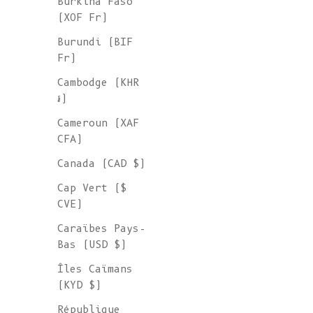
Burkina Faso
(XOF Fr)
Burundi (BIF
Fr)
Cambodge (KHR
៛)
Cameroun (XAF
CFA)
Canada (CAD $)
Cap Vert ($
CVE)
Caraïbes Pays-
Bas (USD $)
Îles Caïmans
(KYD $)
République