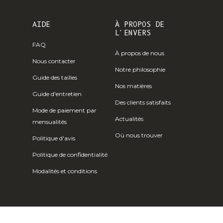
Île Christmas
(AUD $)
AIDE
À PROPOS DE
Îles Cocos
L'ENVERS
(Keeling) (AUD
FAQ
À propos de nous
$)
Nous contacter
Notre philosophie
Colombie (EUR
Guide des tailles
€)
Nos matières
Guide d'entretien
Comores (KMF
Des clients satisfaits
Mode de paiement par
Fr)
Actualités
mensualités
Congo -
Où nous trouver
Politique d'avis
Brazzaville
(XAF CFA)
Politique de confidentialité
Congo -
Modalités et conditions
Kinshasa (CDF
Fr)
Îles Cook (NZD
$)