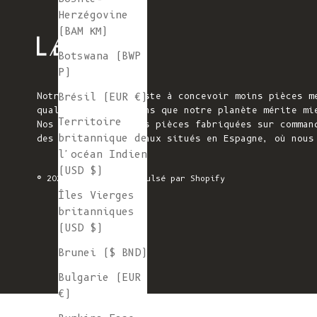
Herzégovine
(BAM КМ)
Botswana (BWP
P)
Notre mission consiste à concevoir moins pièces m
Brésil (EUR €)
qualité. Nous pensons que notre planète mérite mi
Territoire
Nos pièces tricotées pièces fabriquées sur comman
britannique de
des ateliers familiaux situés en Espagne, où nous
l'océan Indien
(USD $)
© 2026 - L'ENVERS
Propulsé par Shopify
Îles Vierges
britanniques
(USD $)
Brunei ($ BND)
Bulgarie (EUR
€)