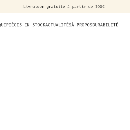
Livraison gratuite à partir de 300€.
nt
QUE
PIÈCES EN STOCK
ACTUALITÉS
À PROPOS
DURABILITÉ