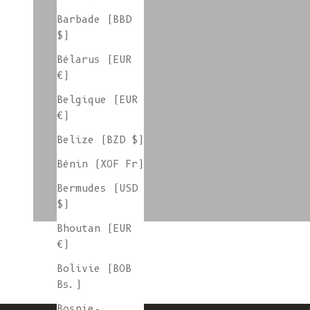
Accessoires upcyclés
Barbade (BBD
$)
Bélarus (EUR
€)
Laine
Belgique (EUR
€)
Belize (BZD $)
Écharpes en laine
Bénin (XOF Fr)
Bermudes (USD
$)
Bhoutan (EUR
€)
Bolivie (BOB
Bs.)
Bosnie-