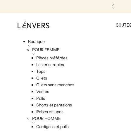
Skip to content
Précéde
L'ENVERS
BOUTI
Boutique
POUR FEMME
Pièces préférées
Les ensembles
Tops
Gilets
Gilets sans manches
Vestes
Pulls
Shorts et pantalons
Robes et jupes
POUR HOMME
Cardigans et pulls