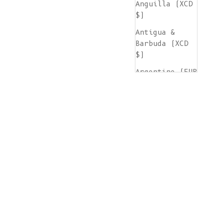
Anguilla (XCD
$)
Antigua &
Barbuda (XCD
$)
Argentine (EUR
€)
Arménie (AMD
դր.)
Aruba (AWG ƒ)
Île de
l'Ascension
(SHP £)
Australie (AUD
$)
Autriche (EUR