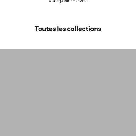
Votre panier est vide
Toutes les collections
P
Gilets LUCE - édition 2025
Nouvelles pièces
V
Les ensembles
P
pièces prune
V