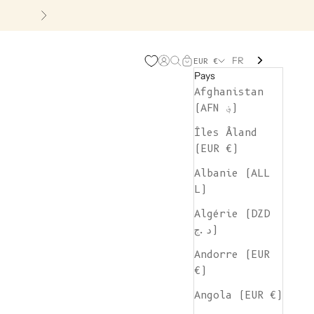
Suivant
FR
Page d'ouverture de comp
Recherche ouverte
Chariot ouvert
EUR €
Pays
Afghanistan
(AFN ؋)
Îles Åland
(EUR €)
Albanie (ALL
L)
Algérie (DZD
د.ج)
Andorre (EUR
€)
Angola (EUR €)