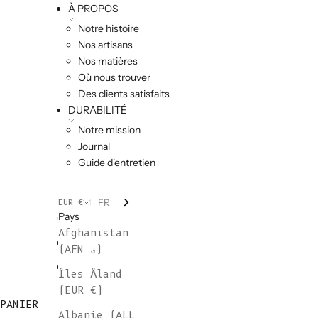
À PROPOS
Notre histoire
Nos artisans
Nos matières
Où nous trouver
Des clients satisfaits
DURABILITÉ
Notre mission
Journal
Guide d'entretien
FR
EUR €
Pays
Afghanistan
(AFN ؋)
Îles Åland
(EUR €)
PANIER
Albanie (ALL