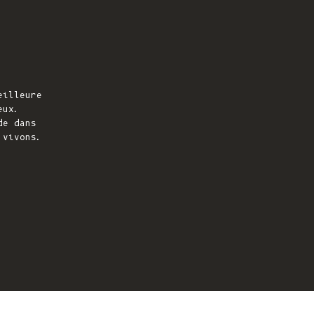
eilleure
eux.
de dans
 vivons.